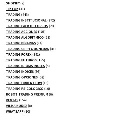
productos
7
SHOPIFY
7
productos
31
TIKTOK
31
productos
443
TRADING
443
productos
272
TRADING INSTITUCIONAL
272
20
productos
TRADING PACK DE CURSOS
20
101
productos
TRADING ACCIONES
101
productos
28
TRADING ALGORITMICO
28
24
productos
TRADING BINARIAS
24
productos
41
TRADING CRIPTOMONEDAS
41
341
productos
TRADING FOREX
341
productos
155
TRADING FUTUROS
155
productos
5
TRADING IDIOMA INGLES
5
98
productos
TRADING INDICES
98
productos
62
TRADING OPCIONES
62
productos
16
TRADING ORDER FLOW
16
productos
19
TRADING PSICOLOGICO
19
productos
6
ROBOT TRADING PREMIUM
6
154
productos
VENTAS
154
productos
8
VILMA NUÑEZ
8
20
productos
WHATSAPP
20