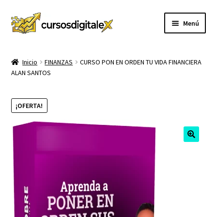
Ir
Ir
Menú
a
al
la
contenido
INICIO
navegación
Inicio
FINANZAS
CURSO PON EN ORDEN TU VIDA FINANCIERA
ALAN SANTOS
TIENDA
Expandi
CURSOS
¡OFERTA!
el
menú
MEMBRESIA
hijo
MI CUENTA
CARRITO
CONTACTO