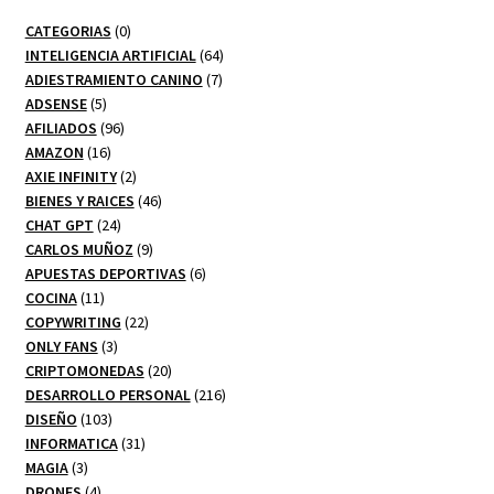
0
CATEGORIAS
0
productos
64
INTELIGENCIA ARTIFICIAL
64
7
productos
ADIESTRAMIENTO CANINO
7
5
productos
ADSENSE
5
productos
96
AFILIADOS
96
16
productos
AMAZON
16
productos
2
AXIE INFINITY
2
productos
46
BIENES Y RAICES
46
24
productos
CHAT GPT
24
productos
9
CARLOS MUÑOZ
9
productos
6
APUESTAS DEPORTIVAS
6
11
productos
COCINA
11
productos
22
COPYWRITING
22
3
productos
ONLY FANS
3
productos
20
CRIPTOMONEDAS
20
productos
216
DESARROLLO PERSONAL
216
103
productos
DISEÑO
103
productos
31
INFORMATICA
31
3
productos
MAGIA
3
productos
4
DRONES
4