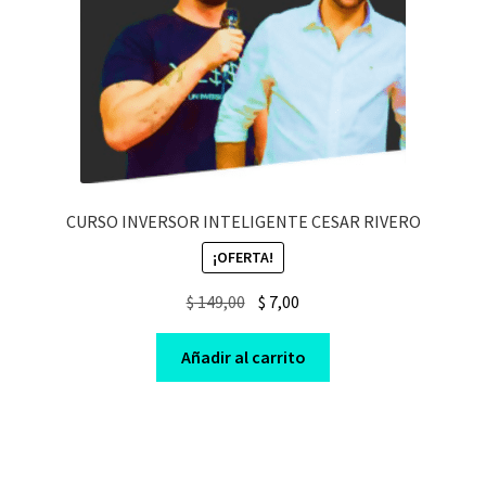
CURSO INVERSOR INTELIGENTE CESAR RIVERO
¡OFERTA!
Original
Current
$
149,00
$
7,00
price
price
was:
is:
Añadir al carrito
$ 149,00.
$ 7,00.