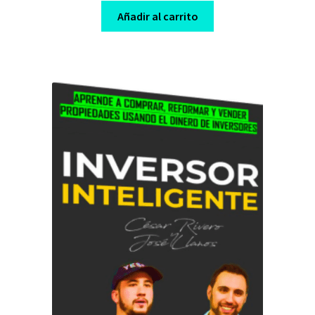
was:
is:
Añadir al carrito
$ 997,00.
$ 8,00.