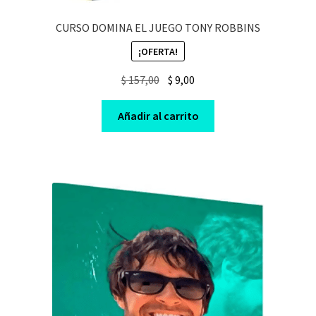
CURSO DOMINA EL JUEGO TONY ROBBINS
¡OFERTA!
Original
Current
$
157,00
$
9,00
price
price
was:
is:
Añadir al carrito
$ 157,00.
$ 9,00.