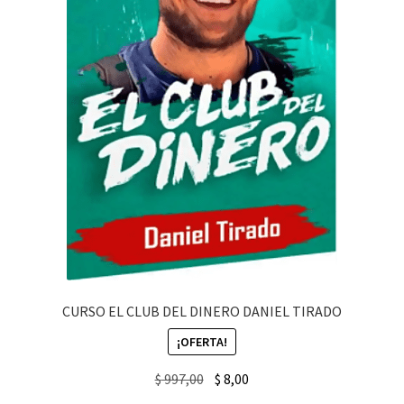
CURSO EL CLUB DEL DINERO DANIEL TIRADO
¡OFERTA!
Original
Current
$
997,00
$
8,00
price
price