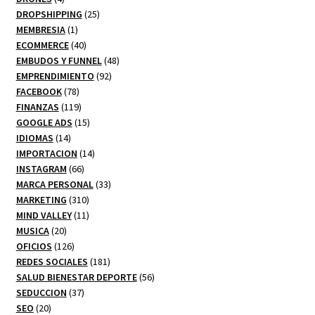
productos
25
DROPSHIPPING
25
1
productos
MEMBRESIA
1
producto
40
ECOMMERCE
40
productos
48
EMBUDOS Y FUNNEL
48
92
productos
EMPRENDIMIENTO
92
78
productos
FACEBOOK
78
productos
119
FINANZAS
119
productos
15
GOOGLE ADS
15
14
productos
IDIOMAS
14
productos
14
IMPORTACION
14
66
productos
INSTAGRAM
66
productos
33
MARCA PERSONAL
33
310
productos
MARKETING
310
productos
11
MIND VALLEY
11
20
productos
MUSICA
20
productos
126
OFICIOS
126
productos
181
REDES SOCIALES
181
productos
56
SALUD BIENESTAR DEPORTE
56
37
productos
SEDUCCION
37
20
productos
SEO
20