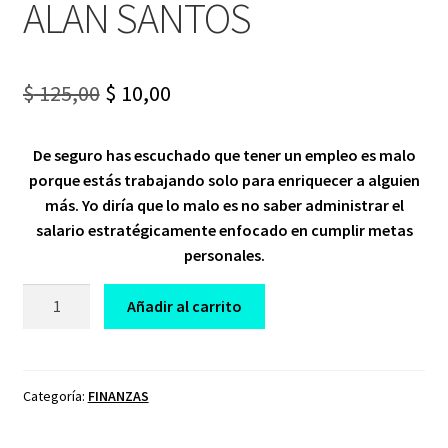
ALAN SANTOS
Original
Current
$
125,00
$
10,00
price
price
De seguro has escuchado que tener un empleo es malo
was:
is:
porque estás trabajando solo para enriquecer a alguien
$ 125,00.
$ 10,00.
más. Yo diría que lo malo es no saber administrar el
salario estratégicamente enfocado en cumplir metas
personales.
CURSO
Añadir al carrito
PON
EN
ORDEN
TU
Categoría:
FINANZAS
VIDA
FINANCIERA