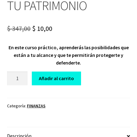
TU PATRIMONIO
Original
Current
$
347,00
$
10,00
price
price
En este curso práctico, aprenderás las posibilidades que
was:
is:
están a tu alcance y que te permitirán protegerte y
$ 347,00.
$ 10,00.
defenderte.
CURSO
Añadir al carrito
COMO
PROTEGER
TU
DINERO
Categoría:
FINANZAS
Y
TU
PATRIMONIO
Descripción
cantidad