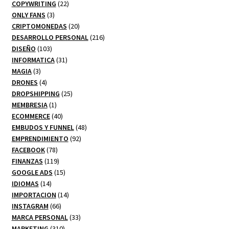
productos
22
COPYWRITING
22
3
productos
ONLY FANS
3
productos
20
CRIPTOMONEDAS
20
productos
216
DESARROLLO PERSONAL
216
103
productos
DISEÑO
103
productos
31
INFORMATICA
31
3
productos
MAGIA
3
productos
4
DRONES
4
productos
25
DROPSHIPPING
25
1
productos
MEMBRESIA
1
producto
40
ECOMMERCE
40
productos
48
EMBUDOS Y FUNNEL
48
92
productos
EMPRENDIMIENTO
92
78
productos
FACEBOOK
78
productos
119
FINANZAS
119
productos
15
GOOGLE ADS
15
14
productos
IDIOMAS
14
productos
14
IMPORTACION
14
66
productos
INSTAGRAM
66
productos
33
MARCA PERSONAL
33
310
productos
MARKETING
310