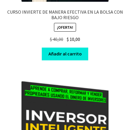
CURSO INVIERTE DE MANERA EFECTIVA EN LA BOLSA CON
BAJO RIESGO
¡OFERTA!
Original
Current
$
40,00
$
10,00
price
price
was:
is:
Añadir al carrito
$ 40,00.
$ 10,00.