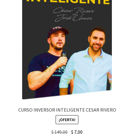
CURSO INVERSOR INTELIGENTE CESAR RIVERO
¡OFERTA!
Original
Current
$
149,00
$
7,00