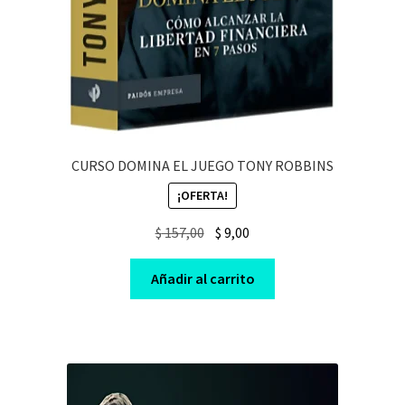
CURSO DOMINA EL JUEGO TONY ROBBINS
¡OFERTA!
Original
Current
$
157,00
$
9,00
price
price
was:
is:
Añadir al carrito
$ 157,00.
$ 9,00.