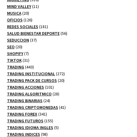
productos
11
MIND VALLEY
11
20
productos
MUSICA
20
productos
126
OFICIOS
126
productos
181
REDES SOCIALES
181
productos
56
SALUD BIENESTAR DEPORTE
56
37
productos
SEDUCCION
37
20
productos
SEO
20
productos
7
SHOPIFY
7
productos
31
TIKTOK
31
productos
443
TRADING
443
productos
272
TRADING INSTITUCIONAL
272
20
productos
TRADING PACK DE CURSOS
20
101
productos
TRADING ACCIONES
101
productos
28
TRADING ALGORITMICO
28
24
productos
TRADING BINARIAS
24
productos
41
TRADING CRIPTOMONEDAS
41
341
productos
TRADING FOREX
341
productos
155
TRADING FUTUROS
155
productos
5
TRADING IDIOMA INGLES
5
98
productos
TRADING INDICES
98