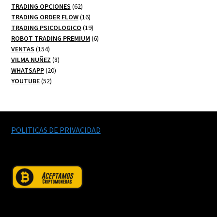
productos
62
TRADING OPCIONES
62
productos
16
TRADING ORDER FLOW
16
productos
19
TRADING PSICOLOGICO
19
productos
6
ROBOT TRADING PREMIUM
6
154
productos
VENTAS
154
productos
8
VILMA NUÑEZ
8
20
productos
WHATSAPP
20
52
productos
YOUTUBE
52
productos
POLITICAS DE PRIVACIDAD