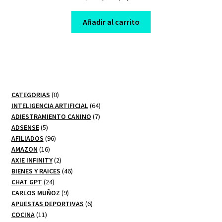
price
price
was:
is:
Añadir al carrito
$ 149,00.
$ 7,00.
0
CATEGORIAS
0
productos
64
INTELIGENCIA ARTIFICIAL
64
7
productos
ADIESTRAMIENTO CANINO
7
5
productos
ADSENSE
5
productos
96
AFILIADOS
96
16
productos
AMAZON
16
productos
2
AXIE INFINITY
2
productos
46
BIENES Y RAICES
46
24
productos
CHAT GPT
24
productos
9
CARLOS MUÑOZ
9
productos
6
APUESTAS DEPORTIVAS
6
11
productos
COCINA
11