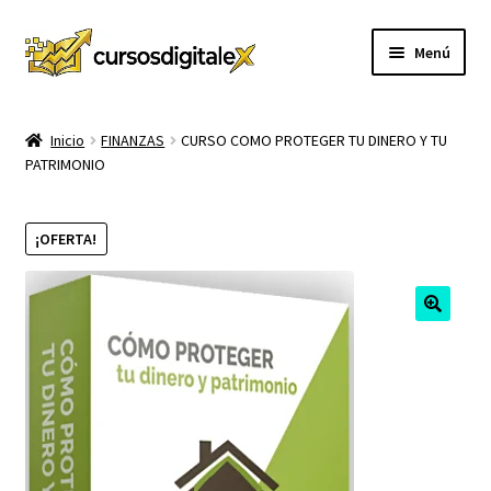
Ir
Ir
Menú
a
al
la
contenido
INICIO
navegación
Inicio
FINANZAS
CURSO COMO PROTEGER TU DINERO Y TU
PATRIMONIO
TIENDA
Expandi
CURSOS
¡OFERTA!
el
menú
MEMBRESIA
hijo
MI CUENTA
CARRITO
CONTACTO