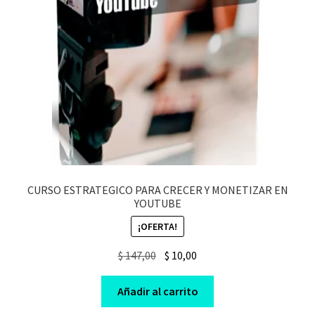
CURSO ESTRATEGICO PARA CRECER Y MONETIZAR EN
YOUTUBE
¡OFERTA!
Original
Current
$
147,00
$
10,00
price
price
was:
is:
Añadir al carrito
$ 147,00.
$ 10,00.