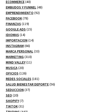
producto
40
ECOMMERCE
40
productos
48
EMBUDOS Y FUNNEL
48
92
productos
EMPRENDIMIENTO
92
78
productos
FACEBOOK
78
productos
119
FINANZAS
119
productos
15
GOOGLE ADS
15
14
productos
IDIOMAS
14
productos
14
IMPORTACION
14
66
productos
INSTAGRAM
66
productos
33
MARCA PERSONAL
33
310
productos
MARKETING
310
productos
11
MIND VALLEY
11
20
productos
MUSICA
20
productos
126
OFICIOS
126
productos
181
REDES SOCIALES
181
productos
56
SALUD BIENESTAR DEPORTE
56
37
productos
SEDUCCION
37
20
productos
SEO
20
productos
7
SHOPIFY
7
productos
31
TIKTOK
31
productos
443
TRADING
443