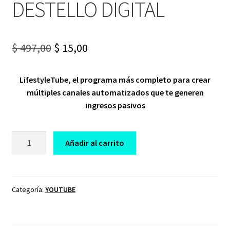
DESTELLO DIGITAL
Original
Current
$
497,00
$
15,00
price
price
LifestyleTube, el programa más completo para crear
was:
is:
múltiples canales automatizados que te generen
$ 497,00.
$ 15,00.
ingresos pasivos
CURSO
Añadir al carrito
PACK
LIFESTYLETUBE
DESTELLO
DIGITAL
Categoría:
YOUTUBE
cantidad