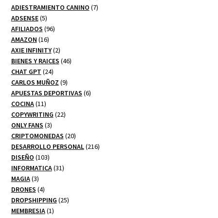
7
productos
ADIESTRAMIENTO CANINO
7
5
productos
ADSENSE
5
productos
96
AFILIADOS
96
16
productos
AMAZON
16
productos
2
AXIE INFINITY
2
productos
46
BIENES Y RAICES
46
24
productos
CHAT GPT
24
productos
9
CARLOS MUÑOZ
9
productos
6
APUESTAS DEPORTIVAS
6
11
productos
COCINA
11
productos
22
COPYWRITING
22
3
productos
ONLY FANS
3
productos
20
CRIPTOMONEDAS
20
productos
216
DESARROLLO PERSONAL
216
103
productos
DISEÑO
103
productos
31
INFORMATICA
31
3
productos
MAGIA
3
productos
4
DRONES
4
productos
25
DROPSHIPPING
25
1
productos
MEMBRESIA
1