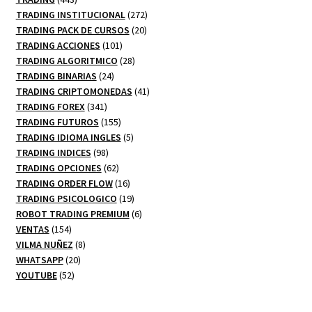
productos
272
TRADING INSTITUCIONAL
272
20
productos
TRADING PACK DE CURSOS
20
101
productos
TRADING ACCIONES
101
productos
28
TRADING ALGORITMICO
28
24
productos
TRADING BINARIAS
24
productos
41
TRADING CRIPTOMONEDAS
41
341
productos
TRADING FOREX
341
productos
155
TRADING FUTUROS
155
productos
5
TRADING IDIOMA INGLES
5
98
productos
TRADING INDICES
98
productos
62
TRADING OPCIONES
62
productos
16
TRADING ORDER FLOW
16
productos
19
TRADING PSICOLOGICO
19
productos
6
ROBOT TRADING PREMIUM
6
154
productos
VENTAS
154
productos
8
VILMA NUÑEZ
8
20
productos
WHATSAPP
20
52
productos
YOUTUBE
52
productos