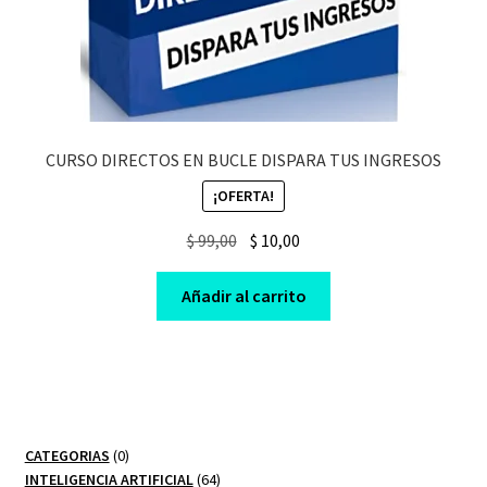
CURSO DIRECTOS EN BUCLE DISPARA TUS INGRESOS
¡OFERTA!
Original
Current
$
99,00
$
10,00
price
price
was:
is:
Añadir al carrito
$ 99,00.
$ 10,00.
0
CATEGORIAS
0
productos
64
INTELIGENCIA ARTIFICIAL
64