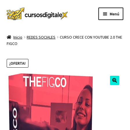
Ir
Ir
Menú
a
al
la
contenido
INICIO
navegación
Inicio
REDES SOCIALES
CURSO CRECE CON YOUTUBE 2.0 THE
FIGCO
TIENDA
Expandi
CURSOS
¡OFERTA!
el
menú
MEMBRESIA
hijo
MI CUENTA
CARRITO
CONTACTO