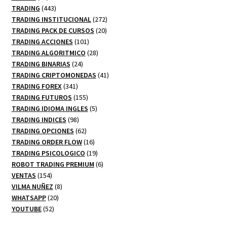
productos
443
TRADING
443
productos
272
TRADING INSTITUCIONAL
272
20
productos
TRADING PACK DE CURSOS
20
101
productos
TRADING ACCIONES
101
productos
28
TRADING ALGORITMICO
28
24
productos
TRADING BINARIAS
24
productos
41
TRADING CRIPTOMONEDAS
41
341
productos
TRADING FOREX
341
productos
155
TRADING FUTUROS
155
productos
5
TRADING IDIOMA INGLES
5
98
productos
TRADING INDICES
98
productos
62
TRADING OPCIONES
62
productos
16
TRADING ORDER FLOW
16
productos
19
TRADING PSICOLOGICO
19
productos
6
ROBOT TRADING PREMIUM
6
154
productos
VENTAS
154
productos
8
VILMA NUÑEZ
8
20
productos
WHATSAPP
20
52
productos
YOUTUBE
52
productos