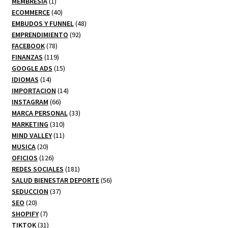
1
productos
MEMBRESIA
1
producto
40
ECOMMERCE
40
productos
48
EMBUDOS Y FUNNEL
48
92
productos
EMPRENDIMIENTO
92
78
productos
FACEBOOK
78
productos
119
FINANZAS
119
productos
15
GOOGLE ADS
15
14
productos
IDIOMAS
14
productos
14
IMPORTACION
14
66
productos
INSTAGRAM
66
productos
33
MARCA PERSONAL
33
310
productos
MARKETING
310
productos
11
MIND VALLEY
11
20
productos
MUSICA
20
productos
126
OFICIOS
126
productos
181
REDES SOCIALES
181
productos
56
SALUD BIENESTAR DEPORTE
56
37
productos
SEDUCCION
37
20
productos
SEO
20
productos
7
SHOPIFY
7
productos
31
TIKTOK
31