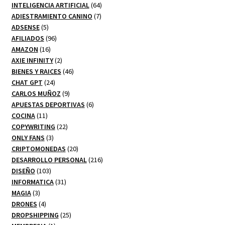
productos
64
INTELIGENCIA ARTIFICIAL
64
7
productos
ADIESTRAMIENTO CANINO
7
5
productos
ADSENSE
5
productos
96
AFILIADOS
96
16
productos
AMAZON
16
productos
2
AXIE INFINITY
2
productos
46
BIENES Y RAICES
46
24
productos
CHAT GPT
24
productos
9
CARLOS MUÑOZ
9
productos
6
APUESTAS DEPORTIVAS
6
11
productos
COCINA
11
productos
22
COPYWRITING
22
3
productos
ONLY FANS
3
productos
20
CRIPTOMONEDAS
20
productos
216
DESARROLLO PERSONAL
216
103
productos
DISEÑO
103
productos
31
INFORMATICA
31
3
productos
MAGIA
3
productos
4
DRONES
4
productos
25
DROPSHIPPING
25