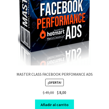
MASTER CLASS FACEBOOK PERFOMANCE ADS
¡OFERTA!
Original
Current
$
49,00
$
8,00
price
price
was:
is:
Añadir al carrito