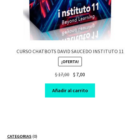
CURSO CHATBOTS DAVID SAUCEDO INSTITUTO 11
¡OFERTA!
Original
Current
$
17,00
$
7,00
price
price
was:
is:
Añadir al carrito
$ 17,00.
$ 7,00.
0
CATEGORIAS
0