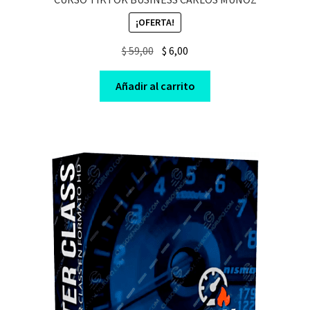
¡OFERTA!
Original
Current
$
59,00
$
6,00
price
price
was:
is:
Añadir al carrito
$ 59,00.
$ 6,00.