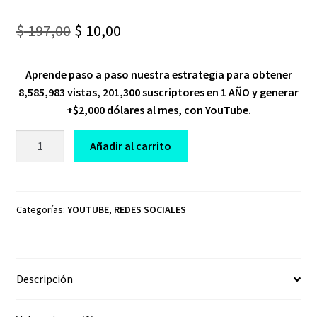
Original
Current
$
197,00
$
10,00
price
price
Aprende paso a paso nuestra estrategia para obtener
was:
is:
8,585,983 vistas, 201,300 suscriptores en 1 AÑO y generar
$ 197,00.
$ 10,00.
+$2,000 dólares al mes, con YouTube.
CURSO
Añadir al carrito
CRECE
CON
YOUTUBE
2.0
Categorías:
YOUTUBE
,
REDES SOCIALES
THE
FIGCO
cantidad
Descripción