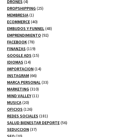
productos
4
DRONES
4
productos
25
DROPSHIPPING
25
1
productos
MEMBRESIA
1
producto
40
ECOMMERCE
40
productos
48
EMBUDOS Y FUNNEL
48
92
productos
EMPRENDIMIENTO
92
78
productos
FACEBOOK
78
productos
119
FINANZAS
119
productos
15
GOOGLE ADS
15
14
productos
IDIOMAS
14
productos
14
IMPORTACION
14
66
productos
INSTAGRAM
66
productos
33
MARCA PERSONAL
33
310
productos
MARKETING
310
productos
11
MIND VALLEY
11
20
productos
MUSICA
20
productos
126
OFICIOS
126
productos
181
REDES SOCIALES
181
productos
56
SALUD BIENESTAR DEPORTE
56
37
productos
SEDUCCION
37
20
productos
SEO
20