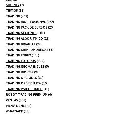
productos
7
SHOPIFY
7
productos
31
TIKTOK
31
productos
443
TRADING
443
productos
272
TRADING INSTITUCIONAL
272
20
productos
TRADING PACK DE CURSOS
20
101
productos
TRADING ACCIONES
101
productos
28
TRADING ALGORITMICO
28
24
productos
TRADING BINARIAS
24
productos
41
TRADING CRIPTOMONEDAS
41
341
productos
TRADING FOREX
341
productos
155
TRADING FUTUROS
155
productos
5
TRADING IDIOMA INGLES
5
98
productos
TRADING INDICES
98
productos
62
TRADING OPCIONES
62
productos
16
TRADING ORDER FLOW
16
productos
19
TRADING PSICOLOGICO
19
productos
6
ROBOT TRADING PREMIUM
6
154
productos
VENTAS
154
productos
8
VILMA NUÑEZ
8
20
productos
WHATSAPP
20