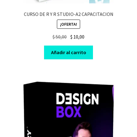
CURSO DE R Y R STUDIO-A2 CAPACITACION
¡OFERTA!
Original
Current
$
50,00
$
10,00
price
price
was:
is:
Añadir al carrito
$ 50,00.
$ 10,00.