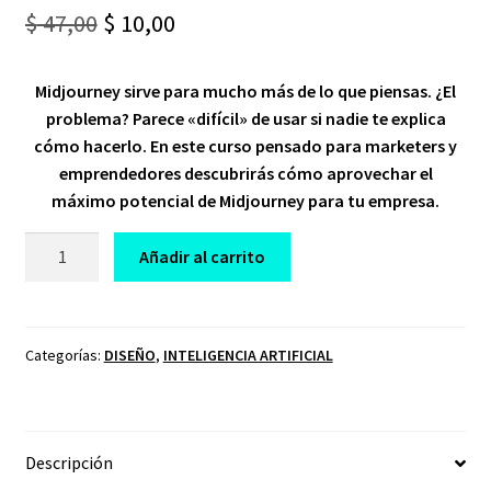
Original
Current
$
47,00
$
10,00
price
price
Midjourney sirve para mucho más de lo que piensas. ¿El
was:
is:
problema? Parece «difícil» de usar si nadie te explica
$ 47,00.
$ 10,00.
cómo hacerlo. En este curso pensado para marketers y
emprendedores descubrirás cómo aprovechar el
máximo potencial de Midjourney para tu empresa.
CURSO
Añadir al carrito
MIDJOURNEY
EMMA
LLENSA
cantidad
Categorías:
DISEÑO
,
INTELIGENCIA ARTIFICIAL
Descripción