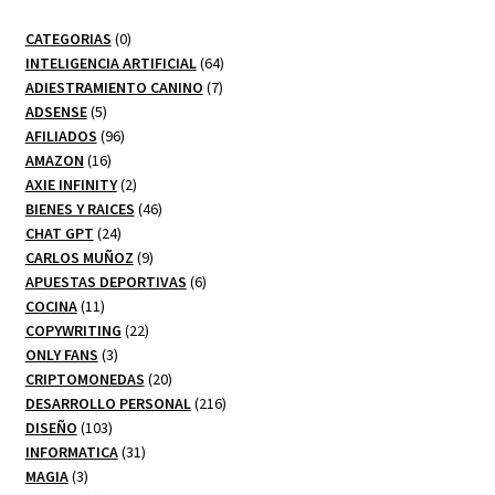
0
CATEGORIAS
0
productos
64
INTELIGENCIA ARTIFICIAL
64
7
productos
ADIESTRAMIENTO CANINO
7
5
productos
ADSENSE
5
productos
96
AFILIADOS
96
16
productos
AMAZON
16
productos
2
AXIE INFINITY
2
productos
46
BIENES Y RAICES
46
24
productos
CHAT GPT
24
productos
9
CARLOS MUÑOZ
9
productos
6
APUESTAS DEPORTIVAS
6
11
productos
COCINA
11
productos
22
COPYWRITING
22
3
productos
ONLY FANS
3
productos
20
CRIPTOMONEDAS
20
productos
216
DESARROLLO PERSONAL
216
103
productos
DISEÑO
103
productos
31
INFORMATICA
31
3
productos
MAGIA
3