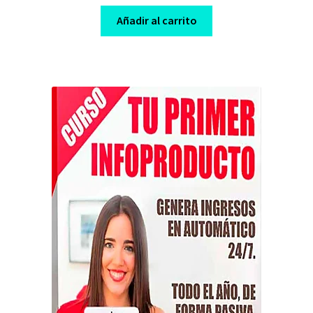
price
price
was:
is:
Añadir al carrito
$ 69,00.
$ 10,00.