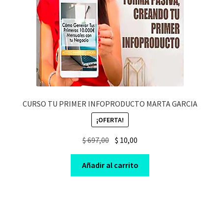
CURSO TU PRIMER INFOPRODUCTO MARTA GARCIA
¡OFERTA!
Original
Current
$
697,00
$
10,00
price
price
was:
is:
Añadir al carrito
$ 697,00.
$ 10,00.