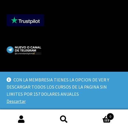
CON LA MEMBRESIA TIENES LA OPCION DE VER Y
DESCARGAR TODOS LOS CURSOS DE LA PAGINA SIN
© CURSOS DIGITALEX 2026
LIMITES POR 157 DOLARES ANUALES
TERMINOS Y CONDICIONES
Built with WooCommerce
.
Descartar
0
Buscar
Buscar