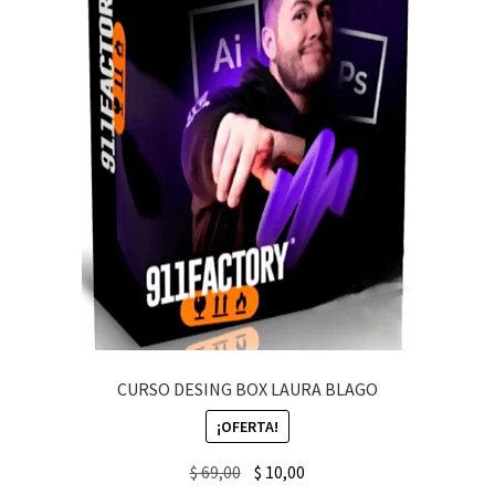
CURSO DESING BOX LAURA BLAGO
¡OFERTA!
Original
Current
$
69,00
$
10,00