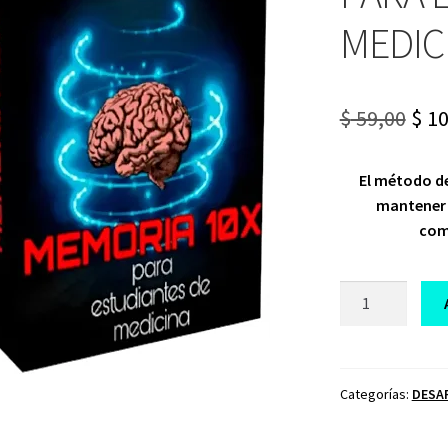
MEDIC
Ori
$
59,00
$
10
pri
El método de
was
mantener 
$ 59
comp
CURSO
MEMORIA
10
X
PARA
Categorías:
DESA
ESTUDIANTES
DE