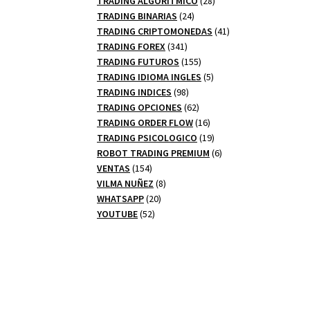
TRADING ALGORITMICO
28
24
productos
TRADING BINARIAS
24
productos
41
TRADING CRIPTOMONEDAS
41
341
productos
TRADING FOREX
341
productos
155
TRADING FUTUROS
155
productos
5
TRADING IDIOMA INGLES
5
98
productos
TRADING INDICES
98
productos
62
TRADING OPCIONES
62
productos
16
TRADING ORDER FLOW
16
productos
19
TRADING PSICOLOGICO
19
productos
6
ROBOT TRADING PREMIUM
6
154
productos
VENTAS
154
productos
8
VILMA NUÑEZ
8
20
productos
WHATSAPP
20
52
productos
YOUTUBE
52
productos