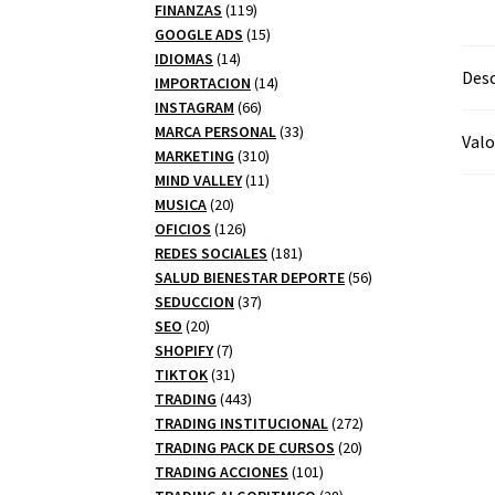
productos
119
FINANZAS
119
productos
15
GOOGLE ADS
15
14
productos
IDIOMAS
14
Desc
productos
14
IMPORTACION
14
66
productos
INSTAGRAM
66
productos
33
MARCA PERSONAL
33
Valo
310
productos
MARKETING
310
productos
11
MIND VALLEY
11
20
productos
MUSICA
20
productos
126
OFICIOS
126
productos
181
REDES SOCIALES
181
productos
56
SALUD BIENESTAR DEPORTE
56
37
productos
SEDUCCION
37
20
productos
SEO
20
productos
7
SHOPIFY
7
productos
31
TIKTOK
31
productos
443
TRADING
443
productos
272
TRADING INSTITUCIONAL
272
20
productos
TRADING PACK DE CURSOS
20
101
productos
TRADING ACCIONES
101
productos
28