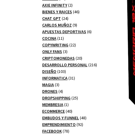
productos
2
AXIE INFINITY
2
productos
46
BIENES Y RAICES
46
24
productos
CHAT GPT
24
productos
9
CARLOS MUÑOZ
9
productos
6
APUESTAS DEPORTIVAS
6
11
productos
COCINA
11
productos
22
COPYWRITING
22
3
productos
ONLY FANS
3
productos
20
CRIPTOMONEDAS
20
productos
216
DESARROLLO PERSONAL
216
103
productos
DISEÑO
103
productos
31
INFORMATICA
31
3
productos
MAGIA
3
productos
4
DRONES
4
productos
25
DROPSHIPPING
25
1
productos
MEMBRESIA
1
producto
40
ECOMMERCE
40
productos
48
EMBUDOS Y FUNNEL
48
92
productos
EMPRENDIMIENTO
92
78
productos
FACEBOOK
78