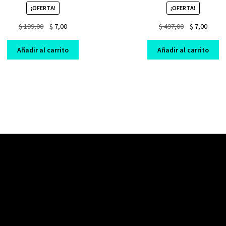
¡OFERTA!
¡OFERTA!
Original
Current
Original
Curre
$
199,00
$
7,00
$
497,00
$
7,00
price
price
price
price
was:
is:
was:
is:
Añadir al carrito
Añadir al carrito
$ 199,00.
$ 7,00.
$ 497,00.
$ 7,00.