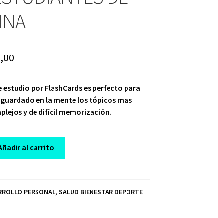
INA
ginal
Current
,00
ce
price
 estudio por FlashCards es perfecto para
:
is:
guardado en la mente los tópicos mas
,00.
$ 10,00.
lejos y de difícil memorización.
Añadir al carrito
RROLLO PERSONAL
,
SALUD BIENESTAR DEPORTE