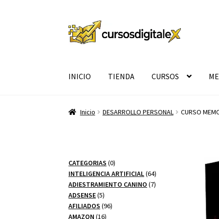
Ir
Ir
a
al
la
contenido
navegación
INICIO
TIENDA
CURSOS
ME
Inicio
DESARROLLO PERSONAL
CURSO MEMOR
0
CATEGORIAS
0
productos
64
INTELIGENCIA ARTIFICIAL
64
7
productos
ADIESTRAMIENTO CANINO
7
5
productos
ADSENSE
5
productos
96
AFILIADOS
96
16
productos
AMAZON
16