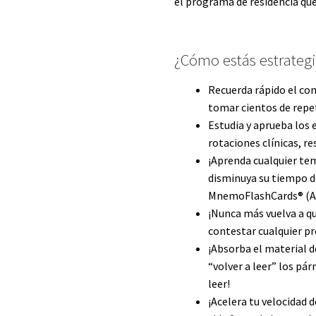
el programa de residencia que 
¿Cómo estás estrategi
Recuerda rápido el co
tomar cientos de repet
Estudia y aprueba los 
rotaciones clínicas, re
¡Aprenda cualquier tem
disminuya su tiempo de
MnemoFlashCards® (An
¡Nunca más vuelva a q
contestar cualquier p
¡Absorba el material d
“volver a leer” los pá
leer!
¡Acelera tu velocidad 