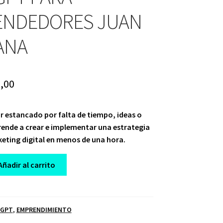
ENDEDORES JUAN
ANA
ginal
Current
,00
ce
price
r estancado por falta de tiempo, ideas o
:
is:
rende a crear e implementar una estrategia
,00.
$ 10,00.
eting digital en menos de una hora.
Añadir al carrito
 GPT
,
EMPRENDIMIENTO
ES