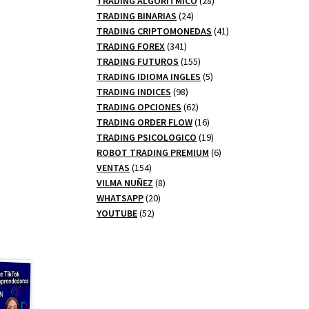
TRADING ALGORITMICO
28
24
productos
TRADING BINARIAS
24
productos
41
TRADING CRIPTOMONEDAS
41
341
productos
TRADING FOREX
341
productos
155
TRADING FUTUROS
155
productos
5
TRADING IDIOMA INGLES
5
98
productos
TRADING INDICES
98
productos
62
TRADING OPCIONES
62
productos
16
TRADING ORDER FLOW
16
productos
19
TRADING PSICOLOGICO
19
productos
6
ROBOT TRADING PREMIUM
6
154
productos
VENTAS
154
productos
8
VILMA NUÑEZ
8
20
productos
WHATSAPP
20
52
productos
YOUTUBE
52
productos