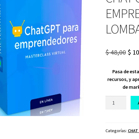
EMPR
LOMB
Ori
$
48,00
$
10
pri
Pasa de esta
was
recursos, y ap
$ 48
de mark
CURSO
MASTERCLASS
CHAT
GPT
PARA
Categorías:
CHAT
EMPRENDEDOR