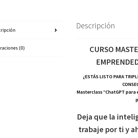
JUAN
LOMBANA
cantidad
Descripción
ripción
CURSO MASTE
raciones (0)
EMPRENDED
¿ESTÁS LISTO PARA TRIPL
CONSEG
Masterclass “ChatGPT para e
p
Deja que la inteli
trabaje por ti y
ah