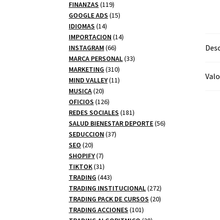
productos
119
FINANZAS
119
productos
15
GOOGLE ADS
15
14
productos
IDIOMAS
14
productos
14
IMPORTACION
14
66
productos
Desc
INSTAGRAM
66
productos
33
MARCA PERSONAL
33
310
productos
MARKETING
310
Valo
productos
11
MIND VALLEY
11
20
productos
MUSICA
20
productos
126
OFICIOS
126
productos
181
REDES SOCIALES
181
productos
56
SALUD BIENESTAR DEPORTE
56
37
productos
SEDUCCION
37
20
productos
SEO
20
productos
7
SHOPIFY
7
productos
31
TIKTOK
31
productos
443
TRADING
443
productos
272
TRADING INSTITUCIONAL
272
20
productos
TRADING PACK DE CURSOS
20
101
productos
TRADING ACCIONES
101
productos
28