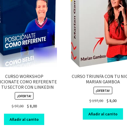
CURSO WORKSHOP
CURSO TRIUNFA CON TU NI
ICIONATE COMO REFERENTE
MARIAN GAMBOA
 TU SECTOR CON LINKEDIN
¡OFERTA!
¡OFERTA!
Original
Curre
$
197,00
$
8,00
Original
Current
$
97,00
$
8,00
price
price
price
price
was:
is:
Añadir al carrito
was:
is:
$ 197,00.
$ 8,00.
Añadir al carrito
$ 97,00.
$ 8,00.