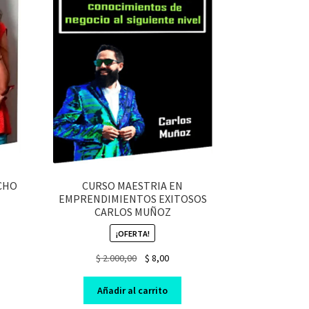
CHO
CURSO MAESTRIA EN
EMPRENDIMIENTOS EXITOSOS
CARLOS MUÑOZ
¡OFERTA!
nt
Original
Current
$
2.000,00
$
8,00
price
price
was:
is:
Añadir al carrito
$ 2.000,00.
$ 8,00.