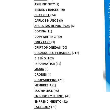
productos
2
AXIE INFINITY
2
productos
46
BIENES Y RAICES
46
24
productos
CHAT GPT
24
productos
9
CARLOS MUÑOZ
9
productos
6
APUESTAS DEPORTIVAS
6
11
productos
COCINA
11
productos
22
COPYWRITING
22
3
productos
ONLY FANS
3
productos
20
CRIPTOMONEDAS
20
productos
216
DESARROLLO PERSONAL
216
103
productos
DISEÑO
103
productos
31
INFORMATICA
31
3
productos
MAGIA
3
productos
4
DRONES
4
productos
25
DROPSHIPPING
25
1
productos
MEMBRESIA
1
producto
40
ECOMMERCE
40
productos
48
EMBUDOS Y FUNNEL
48
92
productos
EMPRENDIMIENTO
92
78
productos
FACEBOOK
78