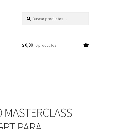
Buscar
Buscar
por:
$
0,00
0 productos
 MASTERCLASS
GPT PARA