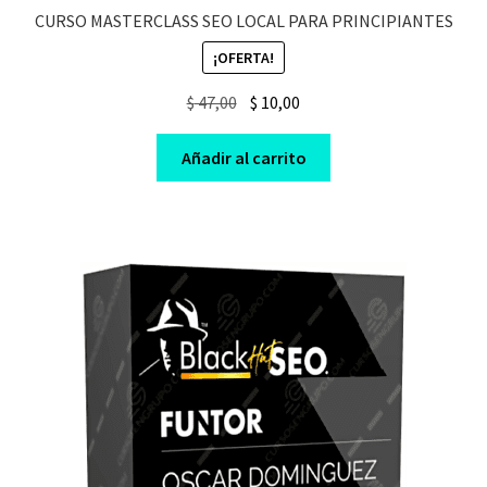
CURSO MASTERCLASS SEO LOCAL PARA PRINCIPIANTES
¡OFERTA!
Original
Current
$
47,00
$
10,00
price
price
was:
is:
Añadir al carrito
$ 47,00.
$ 10,00.