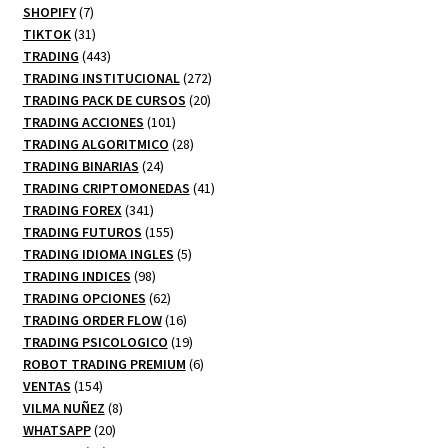
productos
7
SHOPIFY
7
productos
31
TIKTOK
31
productos
443
TRADING
443
productos
272
TRADING INSTITUCIONAL
272
20
productos
TRADING PACK DE CURSOS
20
101
productos
TRADING ACCIONES
101
productos
28
TRADING ALGORITMICO
28
24
productos
TRADING BINARIAS
24
productos
41
TRADING CRIPTOMONEDAS
41
341
productos
TRADING FOREX
341
productos
155
TRADING FUTUROS
155
productos
5
TRADING IDIOMA INGLES
5
98
productos
TRADING INDICES
98
productos
62
TRADING OPCIONES
62
productos
16
TRADING ORDER FLOW
16
productos
19
TRADING PSICOLOGICO
19
productos
6
ROBOT TRADING PREMIUM
6
154
productos
VENTAS
154
productos
8
VILMA NUÑEZ
8
20
productos
WHATSAPP
20