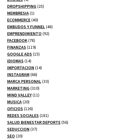
productos
25
DROPSHIPPING
25
1
productos
MEMBRESIA
1
producto
40
ECOMMERCE
40
productos
48
EMBUDOS Y FUNNEL
48
92
productos
EMPRENDIMIENTO
92
78
productos
FACEBOOK
78
productos
119
FINANZAS
119
productos
15
GOOGLE ADS
15
14
productos
IDIOMAS
14
productos
14
IMPORTACION
14
66
productos
INSTAGRAM
66
productos
33
MARCA PERSONAL
33
310
productos
MARKETING
310
productos
11
MIND VALLEY
11
20
productos
MUSICA
20
productos
126
OFICIOS
126
productos
181
REDES SOCIALES
181
productos
56
SALUD BIENESTAR DEPORTE
56
37
productos
SEDUCCION
37
20
productos
SEO
20