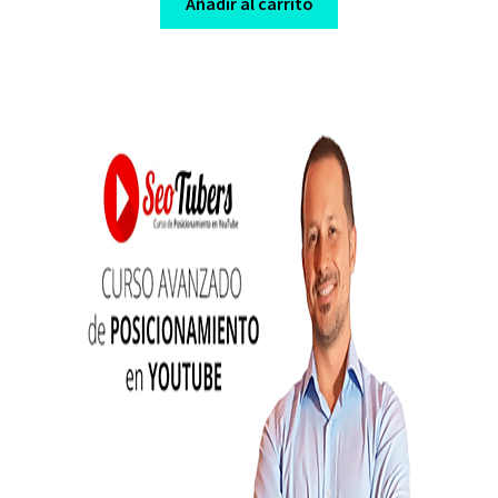
was:
is:
Añadir al carrito
$ 47,00.
$ 7,00.