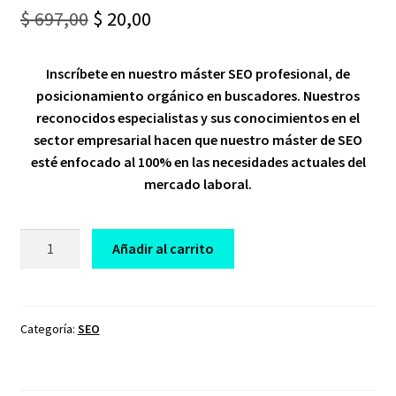
Original
Current
$
697,00
$
20,00
price
price
Inscríbete en nuestro máster SEO profesional, de
was:
is:
posicionamiento orgánico en buscadores. Nuestros
$ 697,00.
$ 20,00.
reconocidos especialistas y sus conocimientos en el
sector empresarial hacen que nuestro máster de SEO
esté enfocado al 100% en las necesidades actuales del
mercado laboral.
CURSO
Añadir al carrito
MASTER
ES
SEO
ROMUALD
Categoría:
SEO
FONS
cantidad