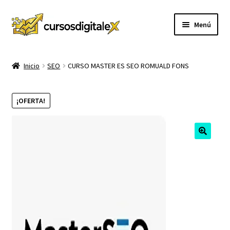
Ir
Ir
Menú
a
al
la
contenido
INICIO
navegación
Inicio
SEO
CURSO MASTER ES SEO ROMUALD FONS
TIENDA
¡OFERTA!
Expandi
CURSOS
el
menú
MEMBRESIA
hijo
MI CUENTA
CARRITO
CONTACTO