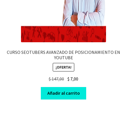
CURSO SEOTUBERS AVANZADO DE POSICIONAMIENTO EN
YOUTUBE
¡OFERTA!
Original
Current
$
147,00
$
7,00
price
price
was:
is:
Añadir al carrito
$ 147,00.
$ 7,00.