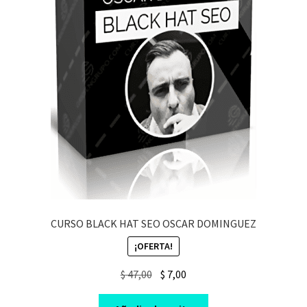
CURSO BLACK HAT SEO OSCAR DOMINGUEZ
¡OFERTA!
Original
Current
$
47,00
$
7,00
price
price