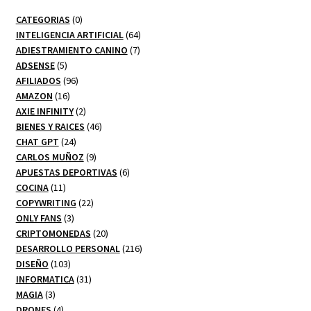
0
CATEGORIAS
0
productos
64
INTELIGENCIA ARTIFICIAL
64
7
productos
ADIESTRAMIENTO CANINO
7
5
productos
ADSENSE
5
productos
96
AFILIADOS
96
16
productos
AMAZON
16
productos
2
AXIE INFINITY
2
productos
46
BIENES Y RAICES
46
24
productos
CHAT GPT
24
productos
9
CARLOS MUÑOZ
9
productos
6
APUESTAS DEPORTIVAS
6
11
productos
COCINA
11
productos
22
COPYWRITING
22
3
productos
ONLY FANS
3
productos
20
CRIPTOMONEDAS
20
productos
216
DESARROLLO PERSONAL
216
103
productos
DISEÑO
103
productos
31
INFORMATICA
31
3
productos
MAGIA
3
productos
4
DRONES
4