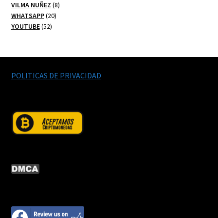
productos
8
VILMA NUÑEZ
8
20
productos
WHATSAPP
20
52
productos
YOUTUBE
52
productos
POLITICAS DE PRIVACIDAD