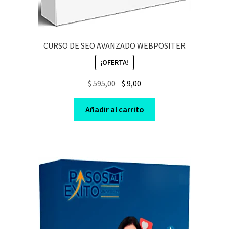
CURSO DE SEO AVANZADO WEBPOSITER
¡OFERTA!
Original
Current
$
595,00
$
9,00
price
price
was:
is:
Añadir al carrito
$ 595,00.
$ 9,00.