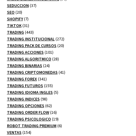
37
productos
SEDUCCION
37
20
productos
SEO
20
productos
7
SHOPIFY
7
productos
31
TIKTOK
31
productos
443
TRADING
443
productos
272
TRADING INSTITUCIONAL
272
20
productos
TRADING PACK DE CURSOS
20
101
productos
TRADING ACCIONES
101
productos
28
TRADING ALGORITMICO
28
24
productos
TRADING BINARIAS
24
productos
41
TRADING CRIPTOMONEDAS
41
341
productos
TRADING FOREX
341
productos
155
TRADING FUTUROS
155
productos
5
TRADING IDIOMA INGLES
5
98
productos
TRADING INDICES
98
productos
62
TRADING OPCIONES
62
productos
16
TRADING ORDER FLOW
16
productos
19
TRADING PSICOLOGICO
19
productos
6
ROBOT TRADING PREMIUM
6
154
productos
VENTAS
154