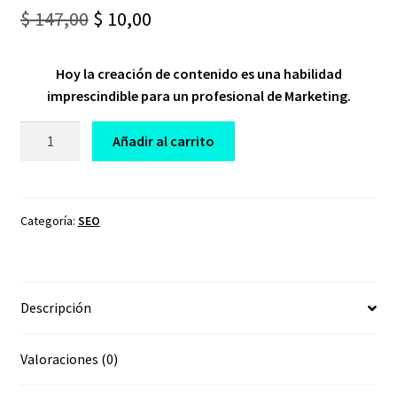
Original
Current
$
147,00
$
10,00
price
price
Hoy la creación de contenido es una habilidad
was:
is:
imprescindible para un profesional de Marketing.
$ 147,00.
$ 10,00.
CURSO
Añadir al carrito
ESPECIALISTA
EN
SEO
cantidad
Categoría:
SEO
Descripción
Valoraciones (0)