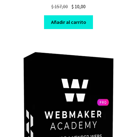
Original
Current
$
157,00
$
10,00
price
price
was:
is:
Añadir al carrito
$ 157,00.
$ 10,00.