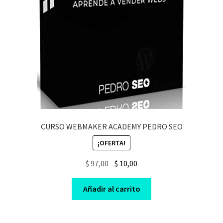
CURSO WEBMAKER ACADEMY PEDRO SEO
¡OFERTA!
Original
Current
$
97,00
$
10,00
price
price
was:
is:
Añadir al carrito
$ 97,00.
$ 10,00.