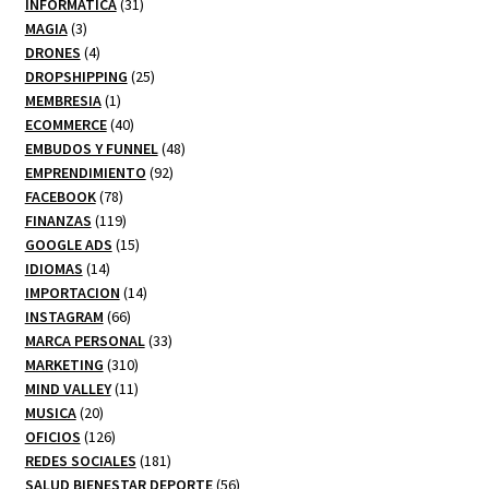
productos
31
INFORMATICA
31
3
productos
MAGIA
3
productos
4
DRONES
4
productos
25
DROPSHIPPING
25
1
productos
MEMBRESIA
1
producto
40
ECOMMERCE
40
productos
48
EMBUDOS Y FUNNEL
48
92
productos
EMPRENDIMIENTO
92
78
productos
FACEBOOK
78
productos
119
FINANZAS
119
productos
15
GOOGLE ADS
15
14
productos
IDIOMAS
14
productos
14
IMPORTACION
14
66
productos
INSTAGRAM
66
productos
33
MARCA PERSONAL
33
310
productos
MARKETING
310
productos
11
MIND VALLEY
11
20
productos
MUSICA
20
productos
126
OFICIOS
126
productos
181
REDES SOCIALES
181
productos
56
SALUD BIENESTAR DEPORTE
56