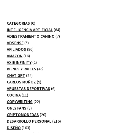
0
CATEGORIAS
0
productos
64
INTELIGENCIA ARTIFICIAL
64
7
productos
ADIESTRAMIENTO CANINO
7
5
productos
ADSENSE
5
productos
96
AFILIADOS
96
16
productos
AMAZON
16
productos
2
AXIE INFINITY
2
productos
46
BIENES Y RAICES
46
24
productos
CHAT GPT
24
productos
9
CARLOS MUÑOZ
9
productos
6
APUESTAS DEPORTIVAS
6
11
productos
COCINA
11
productos
22
COPYWRITING
22
3
productos
ONLY FANS
3
productos
20
CRIPTOMONEDAS
20
productos
216
DESARROLLO PERSONAL
216
103
productos
DISEÑO
103