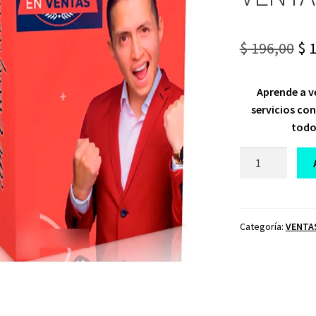
Or
$
196,00
$
1
pr
Aprende a v
wa
servicios con
$ 1
todo
CURSO
MÁSTER
EN
VENTAS
TIM
Categoría:
VENTA
VILLAFUERTE
cantidad