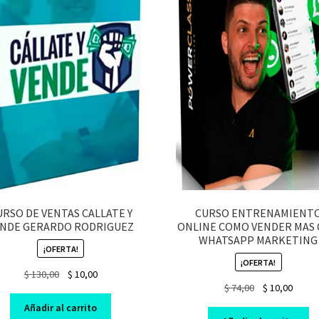
URSO DE VENTAS CALLATE Y
CURSO ENTRENAMIENT
ENDE GERARDO RODRIGUEZ
ONLINE COMO VENDER MAS
WHATSAPP MARKETING
¡OFERTA!
¡OFERTA!
Original
Current
$
130,00
$
10,00
Original
Curre
$
74,00
$
10,00
price
price
price
price
was:
is:
Añadir al carrito
was:
is: