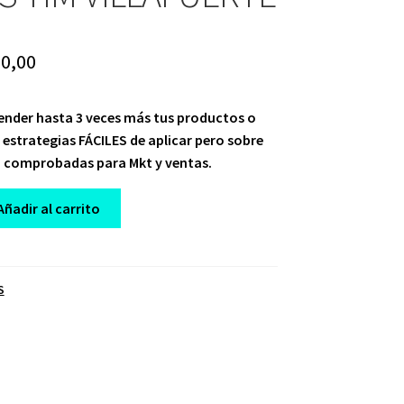
iginal
Current
0,00
ice
price
ender hasta 3 veces más tus productos o
s:
is:
 estrategias FÁCILES de aplicar pero sobre
96,00.
$ 10,00.
 comprobadas para Mkt y ventas.
Añadir al carrito
S