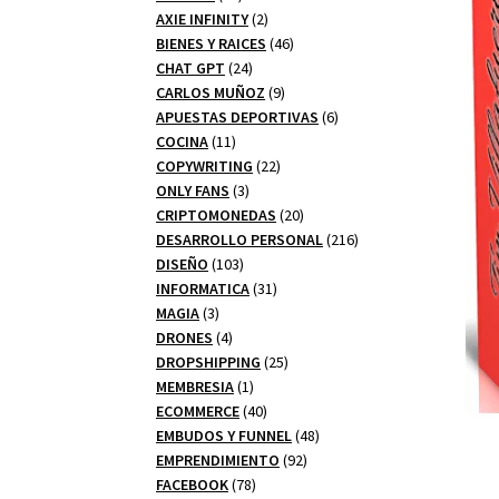
productos
2
AXIE INFINITY
2
productos
46
BIENES Y RAICES
46
24
productos
CHAT GPT
24
productos
9
CARLOS MUÑOZ
9
productos
6
APUESTAS DEPORTIVAS
6
11
productos
COCINA
11
productos
22
COPYWRITING
22
3
productos
ONLY FANS
3
productos
20
CRIPTOMONEDAS
20
productos
216
DESARROLLO PERSONAL
216
103
productos
DISEÑO
103
productos
31
INFORMATICA
31
3
productos
MAGIA
3
productos
4
DRONES
4
productos
25
DROPSHIPPING
25
1
productos
MEMBRESIA
1
producto
40
ECOMMERCE
40
productos
48
EMBUDOS Y FUNNEL
48
92
productos
EMPRENDIMIENTO
92
78
productos
FACEBOOK
78