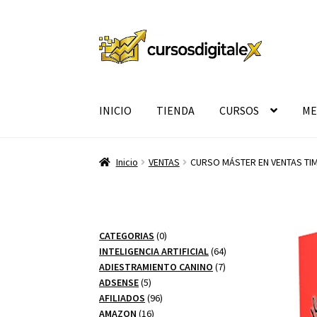
Ir
Ir
a
al
la
contenido
navegación
INICIO
TIENDA
CURSOS
ME
Inicio
VENTAS
CURSO MÁSTER EN VENTAS TIM
0
CATEGORIAS
0
productos
64
INTELIGENCIA ARTIFICIAL
64
7
productos
ADIESTRAMIENTO CANINO
7
5
productos
ADSENSE
5
productos
96
AFILIADOS
96
16
productos
AMAZON
16