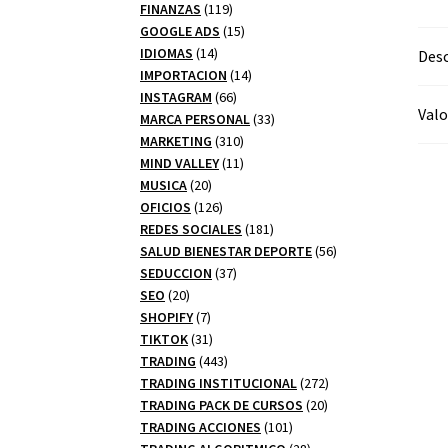
productos
119
FINANZAS
119
productos
15
GOOGLE ADS
15
14
productos
IDIOMAS
14
Desc
productos
14
IMPORTACION
14
66
productos
INSTAGRAM
66
Valo
productos
33
MARCA PERSONAL
33
310
productos
MARKETING
310
productos
11
MIND VALLEY
11
20
productos
MUSICA
20
productos
126
OFICIOS
126
productos
181
REDES SOCIALES
181
productos
56
SALUD BIENESTAR DEPORTE
56
37
productos
SEDUCCION
37
20
productos
SEO
20
productos
7
SHOPIFY
7
productos
31
TIKTOK
31
productos
443
TRADING
443
productos
272
TRADING INSTITUCIONAL
272
20
productos
TRADING PACK DE CURSOS
20
101
productos
TRADING ACCIONES
101
productos
28