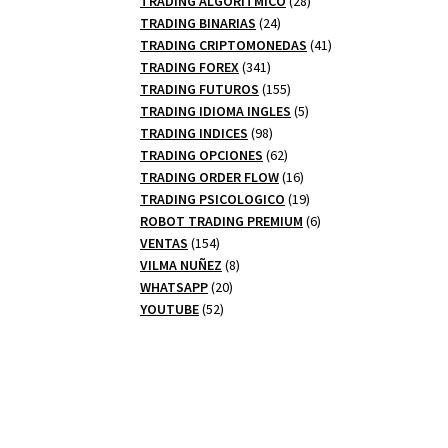
TRADING ALGORITMICO
28
24
productos
TRADING BINARIAS
24
productos
41
TRADING CRIPTOMONEDAS
41
341
productos
TRADING FOREX
341
productos
155
TRADING FUTUROS
155
productos
5
TRADING IDIOMA INGLES
5
98
productos
TRADING INDICES
98
productos
62
TRADING OPCIONES
62
productos
16
TRADING ORDER FLOW
16
productos
19
TRADING PSICOLOGICO
19
productos
6
ROBOT TRADING PREMIUM
6
154
productos
VENTAS
154
productos
8
VILMA NUÑEZ
8
20
productos
WHATSAPP
20
52
productos
YOUTUBE
52
productos