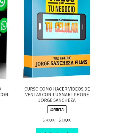
O
CURSO COMO HACER VIDEOS DE
 CON
VENTAS CON TU SMARTPHONE
JORGE SANCHEZA
¡OFERTA!
nt
Original
Current
$
49,00
$
10,00
price
price
was:
is: