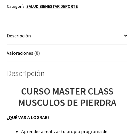
DE
Categoría:
SALUD BIENESTAR DEPORTE
PIERDRA
cantidad
Descripción
Valoraciones (0)
Descripción
CURSO MASTER CLASS
MUSCULOS DE PIERDRA
¿QUÉ VAS A LOGRAR?
Aprender a realizar tu propio programa de