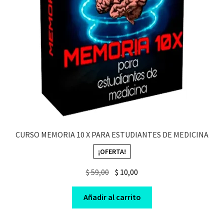
CURSO MEMORIA 10 X PARA ESTUDIANTES DE MEDICINA
¡OFERTA!
Original
Current
$
59,00
$
10,00
price
price
was:
is:
Añadir al carrito
$ 59,00.
$ 10,00.