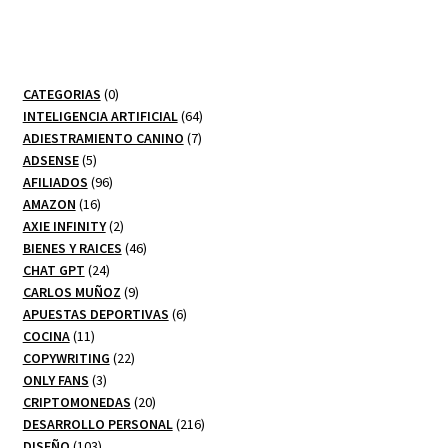
0
CATEGORIAS
0
productos
64
INTELIGENCIA ARTIFICIAL
64
7
productos
ADIESTRAMIENTO CANINO
7
5
productos
ADSENSE
5
productos
96
AFILIADOS
96
16
productos
AMAZON
16
productos
2
AXIE INFINITY
2
productos
46
BIENES Y RAICES
46
24
productos
CHAT GPT
24
productos
9
CARLOS MUÑOZ
9
productos
6
APUESTAS DEPORTIVAS
6
11
productos
COCINA
11
productos
22
COPYWRITING
22
3
productos
ONLY FANS
3
productos
20
CRIPTOMONEDAS
20
productos
216
DESARROLLO PERSONAL
216
103
productos
DISEÑO
103