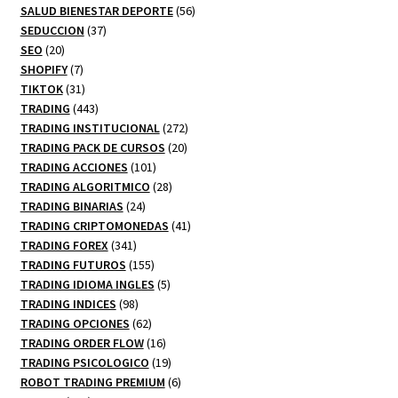
productos
56
SALUD BIENESTAR DEPORTE
56
37
productos
SEDUCCION
37
20
productos
SEO
20
productos
7
SHOPIFY
7
productos
31
TIKTOK
31
productos
443
TRADING
443
productos
272
TRADING INSTITUCIONAL
272
20
productos
TRADING PACK DE CURSOS
20
101
productos
TRADING ACCIONES
101
productos
28
TRADING ALGORITMICO
28
24
productos
TRADING BINARIAS
24
productos
41
TRADING CRIPTOMONEDAS
41
341
productos
TRADING FOREX
341
productos
155
TRADING FUTUROS
155
productos
5
TRADING IDIOMA INGLES
5
98
productos
TRADING INDICES
98
productos
62
TRADING OPCIONES
62
productos
16
TRADING ORDER FLOW
16
productos
19
TRADING PSICOLOGICO
19
productos
6
ROBOT TRADING PREMIUM
6