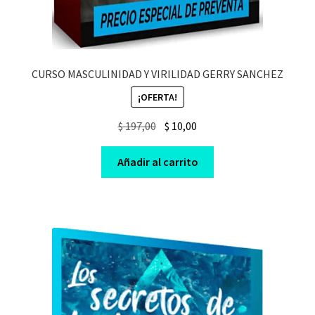
CURSO MASCULINIDAD Y VIRILIDAD GERRY SANCHEZ
¡OFERTA!
Original
Current
$
197,00
$
10,00
price
price
was:
is:
Añadir al carrito
$ 197,00.
$ 10,00.