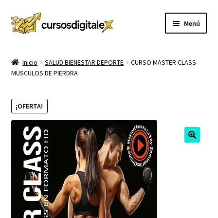
Ir
Ir
Menú
a
al
la
contenido
INICIO
navegación
Inicio
SALUD BIENESTAR DEPORTE
CURSO MASTER CLASS
MUSCULOS DE PIERDRA
TIENDA
Expandi
CURSOS
¡OFERTA!
el
menú
MEMBRESIA
hijo
MI CUENTA
CARRITO
CONTACTO