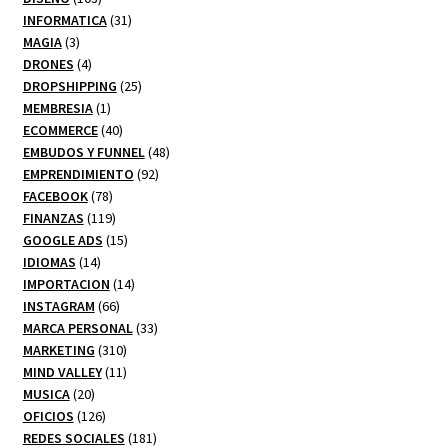
productos
31
INFORMATICA
31
3
productos
MAGIA
3
productos
4
DRONES
4
productos
25
DROPSHIPPING
25
1
productos
MEMBRESIA
1
producto
40
ECOMMERCE
40
productos
48
EMBUDOS Y FUNNEL
48
92
productos
EMPRENDIMIENTO
92
78
productos
FACEBOOK
78
productos
119
FINANZAS
119
productos
15
GOOGLE ADS
15
14
productos
IDIOMAS
14
productos
14
IMPORTACION
14
66
productos
INSTAGRAM
66
productos
33
MARCA PERSONAL
33
310
productos
MARKETING
310
productos
11
MIND VALLEY
11
20
productos
MUSICA
20
productos
126
OFICIOS
126
productos
181
REDES SOCIALES
181