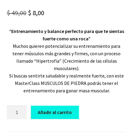
Original
Current
$
49,00
$
8,00
price
price
“Entrenamiento y balance perfecto para que te sientas
was:
is:
fuerte como una roca”
$ 49,00.
$ 8,00.
Muchos quieren potencializar su entrenamiento para
tener músculos más grandes y firmes, con un proceso
llamado “Hipertrofia” (Crecimiento de las células
musculares).
Si buscas sentirte saludable y realmente fuerte, con este
MasterClass MUSCULOS DE PIEDRA podrás tener el
entrenamiento para ganar masa muscular.
CURSO
Añadir al carrito
MASTER
CLASS
MUSCULOS