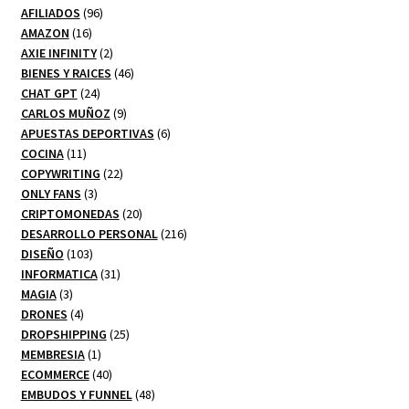
productos
96
AFILIADOS
96
16
productos
AMAZON
16
productos
2
AXIE INFINITY
2
productos
46
BIENES Y RAICES
46
24
productos
CHAT GPT
24
productos
9
CARLOS MUÑOZ
9
productos
6
APUESTAS DEPORTIVAS
6
11
productos
COCINA
11
productos
22
COPYWRITING
22
3
productos
ONLY FANS
3
productos
20
CRIPTOMONEDAS
20
productos
216
DESARROLLO PERSONAL
216
103
productos
DISEÑO
103
productos
31
INFORMATICA
31
3
productos
MAGIA
3
productos
4
DRONES
4
productos
25
DROPSHIPPING
25
1
productos
MEMBRESIA
1
producto
40
ECOMMERCE
40
productos
48
EMBUDOS Y FUNNEL
48