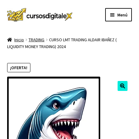
Ir
Ir
Menú
a
al
la
contenido
INICIO
navegación
Inicio
TRADING
CURSO LMT TRADING ALDAIR IBAÑEZ (
LIQUIDITY MONEY TRADING) 2024
TIENDA
Expandi
CURSOS
¡OFERTA!
el
menú
MEMBRESIA
hijo
MI CUENTA
CARRITO
CONTACTO