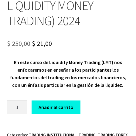
LIQUIDITY MONEY
TRADING) 2024
Original
Current
$
250,00
$
21,00
price
price
En este curso de Liquidity Money Trading (LMT) nos
was:
is:
enfocaremos en enseñar a los participantes los
$ 250,00.
$ 21,00.
fundamentos del trading en los mercados financieros,
con un énfasis particular en la gestión de la liquidez.
CURSO
Añadir al carrito
LMT
TRADING
ALDAIR
IBAÑEZ
Categorías:
TRADING INSTITUCIONAL
,
TRADING
,
TRADING FOREX