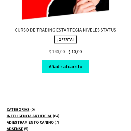
CURSO DE TRADING ESTARTEGIA NIVELES STATUS
¡OFERTA!
Original
Current
$
140,00
$
10,00
price
price
was:
is:
Añadir al carrito
$ 140,00.
$ 10,00.
0
CATEGORIAS
0
productos
64
INTELIGENCIA ARTIFICIAL
64
7
productos
ADIESTRAMIENTO CANINO
7
5
productos
ADSENSE
5