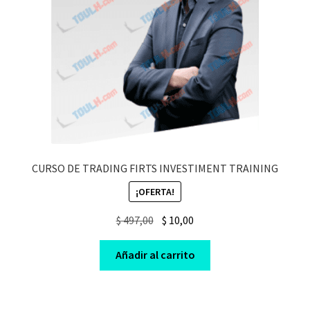
CURSO DE TRADING FIRTS INVESTIMENT TRAINING
¡OFERTA!
Original
Current
$
497,00
$
10,00
price
price
was:
is:
Añadir al carrito
$ 497,00.
$ 10,00.