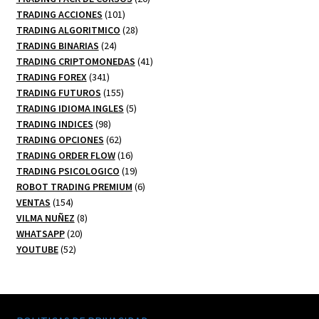
101
productos
TRADING ACCIONES
101
productos
28
TRADING ALGORITMICO
28
24
productos
TRADING BINARIAS
24
productos
41
TRADING CRIPTOMONEDAS
41
341
productos
TRADING FOREX
341
productos
155
TRADING FUTUROS
155
productos
5
TRADING IDIOMA INGLES
5
98
productos
TRADING INDICES
98
productos
62
TRADING OPCIONES
62
productos
16
TRADING ORDER FLOW
16
productos
19
TRADING PSICOLOGICO
19
productos
6
ROBOT TRADING PREMIUM
6
154
productos
VENTAS
154
productos
8
VILMA NUÑEZ
8
20
productos
WHATSAPP
20
52
productos
YOUTUBE
52
productos