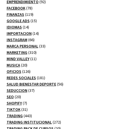
92
productos
EMPRENDIMIENTO
92
78
productos
FACEBOOK
78
productos
119
FINANZAS
119
productos
15
GOOGLE ADS
15
14
productos
IDIOMAS
14
productos
14
IMPORTACION
14
66
productos
INSTAGRAM
66
productos
33
MARCA PERSONAL
33
310
productos
MARKETING
310
productos
11
MIND VALLEY
11
20
productos
MUSICA
20
productos
126
OFICIOS
126
productos
181
REDES SOCIALES
181
productos
56
SALUD BIENESTAR DEPORTE
56
37
productos
SEDUCCION
37
20
productos
SEO
20
productos
7
SHOPIFY
7
productos
31
TIKTOK
31
productos
443
TRADING
443
productos
272
TRADING INSTITUCIONAL
272
20
productos
TRADING PACK DE CURSOS
20