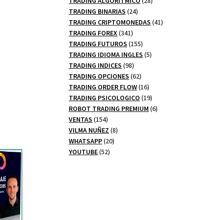
TRADING ALGORITMICO
28
24
productos
TRADING BINARIAS
24
productos
41
TRADING CRIPTOMONEDAS
41
341
productos
TRADING FOREX
341
productos
155
TRADING FUTUROS
155
productos
5
TRADING IDIOMA INGLES
5
98
productos
TRADING INDICES
98
productos
62
TRADING OPCIONES
62
productos
16
TRADING ORDER FLOW
16
productos
19
TRADING PSICOLOGICO
19
productos
6
ROBOT TRADING PREMIUM
6
154
productos
VENTAS
154
productos
8
VILMA NUÑEZ
8
20
productos
WHATSAPP
20
52
productos
YOUTUBE
52
productos