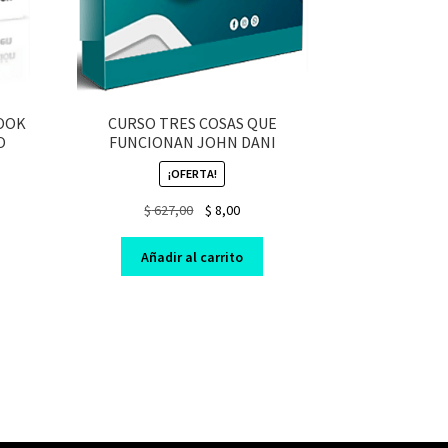
BOOK
CURSO TRES COSAS QUE
O
FUNCIONAN JOHN DANI
¡OFERTA!
Original
Current
$
627,00
$
8,00
nt
price
price
was:
is:
Añadir al carrito
$ 627,00.
$ 8,00.