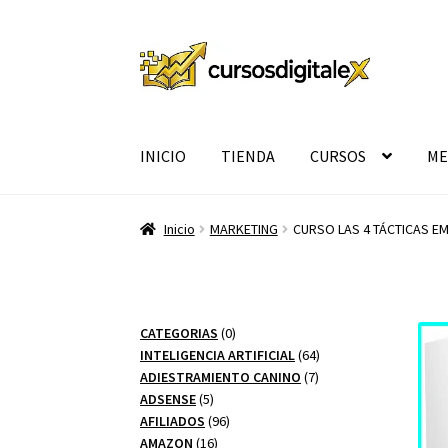
Ir
Ir
a
al
la
contenido
navegación
INICIO
TIENDA
CURSOS
ME
Inicio
MARKETING
CURSO LAS 4 TÁCTICAS E
0
CATEGORIAS
0
productos
64
INTELIGENCIA ARTIFICIAL
64
7
productos
ADIESTRAMIENTO CANINO
7
5
productos
ADSENSE
5
productos
96
AFILIADOS
96
16
productos
AMAZON
16