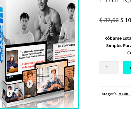
Ori
$
37,00
$
10
pri
Róbame Esta
was
Simples Par
$ 37
C
CURSO
LAS
4
TÁCTICAS
EMILIO
Categoría:
MARKE
PUIGRREDON
cantidad