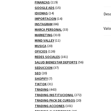
productos
119
FINANZAS
119
productos
15
GOOGLE ADS
15
14
productos
IDIOMAS
14
Desc
productos
14
IMPORTACION
14
66
productos
INSTAGRAM
66
Valo
productos
33
MARCA PERSONAL
33
310
productos
MARKETING
310
productos
11
MIND VALLEY
11
20
productos
MUSICA
20
productos
126
OFICIOS
126
productos
181
REDES SOCIALES
181
productos
56
SALUD BIENESTAR DEPORTE
56
37
productos
SEDUCCION
37
20
productos
SEO
20
productos
7
SHOPIFY
7
productos
31
TIKTOK
31
productos
443
TRADING
443
productos
272
TRADING INSTITUCIONAL
272
20
productos
TRADING PACK DE CURSOS
20
101
productos
TRADING ACCIONES
101
productos
28