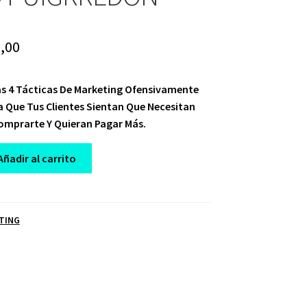
ginal
Current
,00
ce
price
s 4 Tácticas De Marketing Ofensivamente
:
is:
a Que Tus Clientes Sientan Que Necesitan
,00.
$ 10,00.
omprarte Y Quieran Pagar Más.
Añadir al carrito
TING