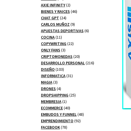
productos
2
AXIE INFINITY
2
productos
46
BIENES Y RAICES
46
24
productos
CHAT GPT
24
productos
9
CARLOS MUÑOZ
9
productos
6
APUESTAS DEPORTIVAS
6
11
productos
COCINA
11
productos
22
COPYWRITING
22
3
productos
ONLY FANS
3
productos
20
CRIPTOMONEDAS
20
productos
216
DESARROLLO PERSONAL
216
103
productos
DISEÑO
103
productos
31
INFORMATICA
31
3
productos
MAGIA
3
productos
4
DRONES
4
productos
25
DROPSHIPPING
25
1
productos
MEMBRESIA
1
producto
40
ECOMMERCE
40
productos
48
EMBUDOS Y FUNNEL
48
92
productos
EMPRENDIMIENTO
92
78
productos
FACEBOOK
78