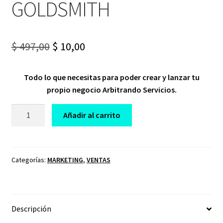
GOLDSMITH
Original
Current
$
497,00
$
10,00
price
price
Todo lo que necesitas para poder crear y lanzar tu
was:
is:
propio negocio Arbitrando Servicios.
$ 497,00.
$ 10,00.
CURSO
Añadir al carrito
ARBITRAJE
DE
SERVICIOS
DAN
Categorías:
MARKETING
,
VENTAS
GOLDSMITH
cantidad
Descripción