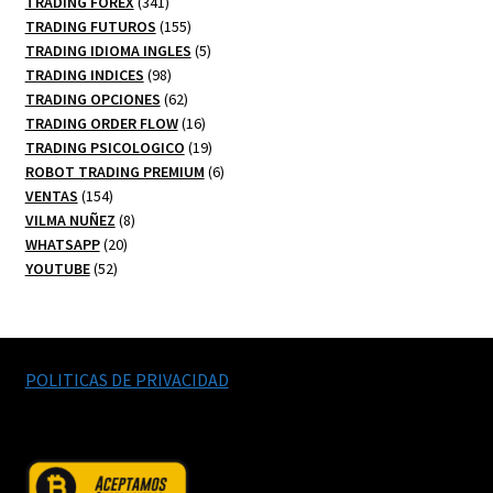
341
productos
TRADING FOREX
341
productos
155
TRADING FUTUROS
155
productos
5
TRADING IDIOMA INGLES
5
98
productos
TRADING INDICES
98
productos
62
TRADING OPCIONES
62
productos
16
TRADING ORDER FLOW
16
productos
19
TRADING PSICOLOGICO
19
productos
6
ROBOT TRADING PREMIUM
6
154
productos
VENTAS
154
productos
8
VILMA NUÑEZ
8
20
productos
WHATSAPP
20
52
productos
YOUTUBE
52
productos
POLITICAS DE PRIVACIDAD