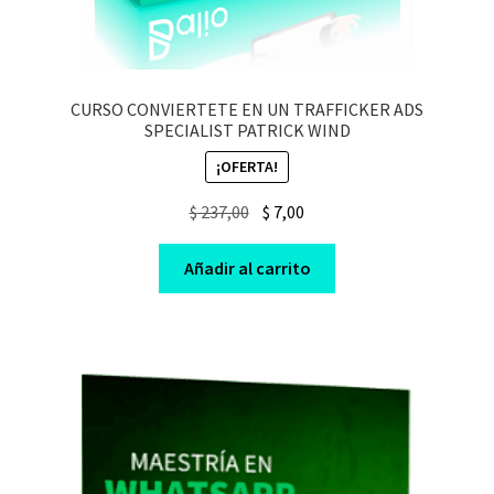
CURSO CONVIERTETE EN UN TRAFFICKER ADS
SPECIALIST PATRICK WIND
¡OFERTA!
Original
Current
$
237,00
$
7,00
price
price
was:
is:
Añadir al carrito
$ 237,00.
$ 7,00.