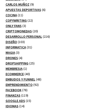
productos
9
CARLOS MUÑOZ
9
productos
6
APUESTAS DEPORTIVAS
6
11
productos
COCINA
11
productos
22
COPYWRITING
22
3
productos
ONLY FANS
3
productos
20
CRIPTOMONEDAS
20
productos
216
DESARROLLO PERSONAL
216
103
productos
DISEÑO
103
productos
31
INFORMATICA
31
3
productos
MAGIA
3
productos
4
DRONES
4
productos
25
DROPSHIPPING
25
1
productos
MEMBRESIA
1
producto
40
ECOMMERCE
40
productos
48
EMBUDOS Y FUNNEL
48
92
productos
EMPRENDIMIENTO
92
78
productos
FACEBOOK
78
productos
119
FINANZAS
119
productos
15
GOOGLE ADS
15
14
productos
IDIOMAS
14