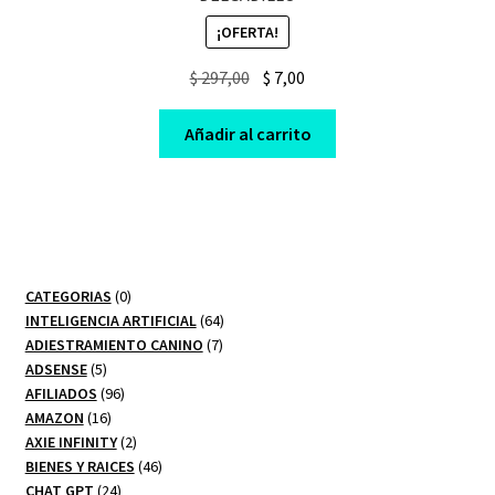
¡OFERTA!
Original
Current
$
297,00
$
7,00
price
price
was:
is:
Añadir al carrito
$ 297,00.
$ 7,00.
0
CATEGORIAS
0
productos
64
INTELIGENCIA ARTIFICIAL
64
7
productos
ADIESTRAMIENTO CANINO
7
5
productos
ADSENSE
5
productos
96
AFILIADOS
96
16
productos
AMAZON
16
productos
2
AXIE INFINITY
2
productos
46
BIENES Y RAICES
46
24
productos
CHAT GPT
24