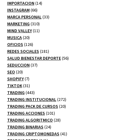
productos
14
IMPORTACION
14
66
productos
INSTAGRAM
66
productos
33
MARCA PERSONAL
33
310
productos
MARKETING
310
productos
11
MIND VALLEY
11
20
productos
MUSICA
20
productos
126
OFICIOS
126
productos
181
REDES SOCIALES
181
productos
56
SALUD BIENESTAR DEPORTE
56
37
productos
SEDUCCION
37
20
productos
SEO
20
productos
7
SHOPIFY
7
productos
31
TIKTOK
31
productos
443
TRADING
443
productos
272
TRADING INSTITUCIONAL
272
20
productos
TRADING PACK DE CURSOS
20
101
productos
TRADING ACCIONES
101
productos
28
TRADING ALGORITMICO
28
24
productos
TRADING BINARIAS
24
productos
41
TRADING CRIPTOMONEDAS
41