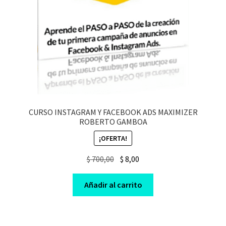
CURSO INSTAGRAM Y FACEBOOK ADS MAXIMIZER
ROBERTO GAMBOA
¡OFERTA!
Original
Current
$
700,00
$
8,00
price
price
was:
is:
Añadir al carrito
$ 700,00.
$ 8,00.