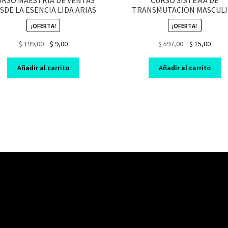
SDE LA ESENCIA LIDA ARIAS
TRANSMUTACION MASCUL
¡OFERTA!
¡OFERTA!
Original
Current
Original
Curre
$
199,00
$
9,00
$
597,00
$
15,00
price
price
price
price
was:
is:
was:
is:
Añadir al carrito
Añadir al carrito
$ 199,00.
$ 9,00.
$ 597,00.
$ 15,0