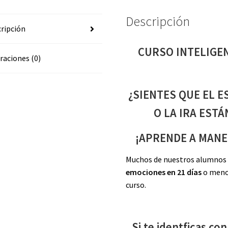
Descripción
ripción
CURSO INTELIGE
raciones (0)
¿SIENTES QUE EL E
O LA IRA EST
¡APRENDE A MANE
Muchos de nuestros alumnos
emociones en 21 días
o menos
curso.
Si te identficas co