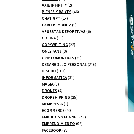
productos
2
AXIE INFINITY
2
productos
46
BIENES Y RAICES
46
24
productos
CHAT GPT
24
productos
9
CARLOS MUÑOZ
9
productos
6
APUESTAS DEPORTIVAS
6
11
productos
COCINA
11
productos
22
COPYWRITING
22
3
productos
ONLY FANS
3
productos
20
CRIPTOMONEDAS
20
productos
216
DESARROLLO PERSONAL
216
103
productos
DISEÑO
103
productos
31
INFORMATICA
31
3
productos
MAGIA
3
productos
4
DRONES
4
productos
25
DROPSHIPPING
25
1
productos
MEMBRESIA
1
producto
40
ECOMMERCE
40
productos
48
EMBUDOS Y FUNNEL
48
92
productos
EMPRENDIMIENTO
92
78
productos
FACEBOOK
78