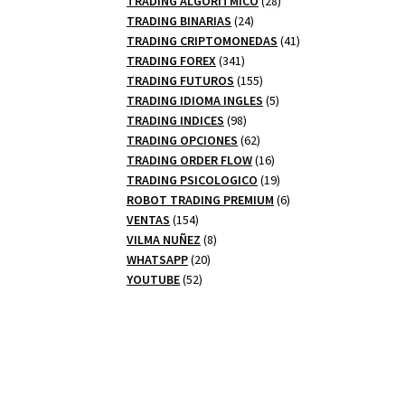
TRADING ALGORITMICO
28
24
productos
TRADING BINARIAS
24
productos
41
TRADING CRIPTOMONEDAS
41
341
productos
TRADING FOREX
341
productos
155
TRADING FUTUROS
155
productos
5
TRADING IDIOMA INGLES
5
98
productos
TRADING INDICES
98
productos
62
TRADING OPCIONES
62
productos
16
TRADING ORDER FLOW
16
productos
19
TRADING PSICOLOGICO
19
productos
6
ROBOT TRADING PREMIUM
6
154
productos
VENTAS
154
productos
8
VILMA NUÑEZ
8
20
productos
WHATSAPP
20
52
productos
YOUTUBE
52
productos