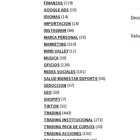
productos
119
FINANZAS
119
productos
15
GOOGLE ADS
15
14
productos
IDIOMAS
14
Desc
productos
14
IMPORTACION
14
66
productos
INSTAGRAM
66
Valo
productos
33
MARCA PERSONAL
33
310
productos
MARKETING
310
productos
11
MIND VALLEY
11
20
productos
MUSICA
20
productos
126
OFICIOS
126
productos
181
REDES SOCIALES
181
productos
56
SALUD BIENESTAR DEPORTE
56
37
productos
SEDUCCION
37
20
productos
SEO
20
productos
7
SHOPIFY
7
productos
31
TIKTOK
31
productos
443
TRADING
443
productos
272
TRADING INSTITUCIONAL
272
20
productos
TRADING PACK DE CURSOS
20
101
productos
TRADING ACCIONES
101
productos
28