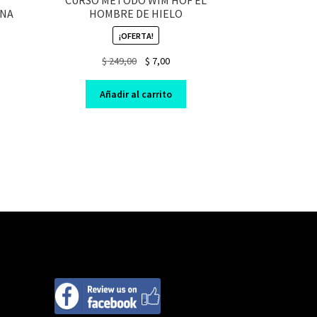
INA
HOMBRE DE HIELO
¡OFERTA!
nt
Original
Current
$
249,00
$
7,00
price
price
was:
is:
Añadir al carrito
0.
$ 249,00.
$ 7,00.