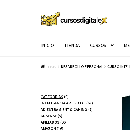
Ir
Ir
a
al
la
contenido
navegación
INICIO
TIENDA
CURSOS
ME
Inicio
DESARROLLO PERSONAL
CURSO INTEL
0
CATEGORIAS
0
productos
64
INTELIGENCIA ARTIFICIAL
64
7
productos
ADIESTRAMIENTO CANINO
7
5
productos
ADSENSE
5
productos
96
AFILIADOS
96
16
productos
AMAZON
16