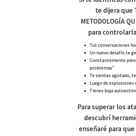
te dijera qu
METODOLOGÍA QU
para controlarla
Tus conversaciones ha
​Un nuevo desafío te g
Constantemente piens
problemas”
Te sientes agotado, te
Luego de explosiones de
Tienes baja autoesti
Para superar los at
descubrí herram
enseñaré para que 