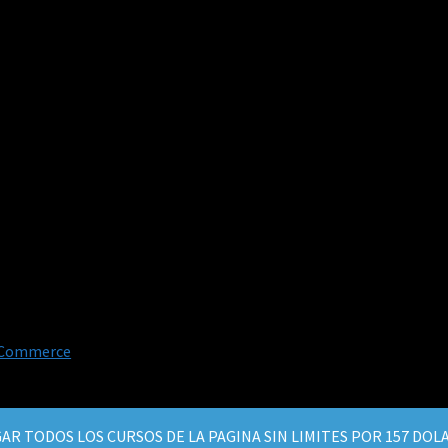
oCommerce
.
AR TODOS LOS CURSOS DE LA PAGINA SIN LIMITES POR 157 DO