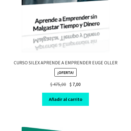
CURSO SILEX APRENDE A EMPRENDER EUGE OLLER
¡OFERTA!
Original
Current
$
475,00
$
7,00
price
price
was:
is:
Añadir al carrito
$ 475,00.
$ 7,00.