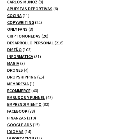
productos
9
CARLOS MUÑOZ
9
productos
6
APUESTAS DEPORTIVAS
6
11
productos
COCINA
11
productos
22
COPYWRITING
22
3
productos
ONLY FANS
3
productos
20
CRIPTOMONEDAS
20
productos
216
DESARROLLO PERSONAL
216
103
productos
DISEÑO
103
productos
31
INFORMATICA
31
3
productos
MAGIA
3
productos
4
DRONES
4
productos
25
DROPSHIPPING
25
1
productos
MEMBRESIA
1
producto
40
ECOMMERCE
40
productos
48
EMBUDOS Y FUNNEL
48
92
productos
EMPRENDIMIENTO
92
78
productos
FACEBOOK
78
productos
119
FINANZAS
119
productos
15
GOOGLE ADS
15
14
productos
IDIOMAS
14
productos
14
IMPORTACION
14