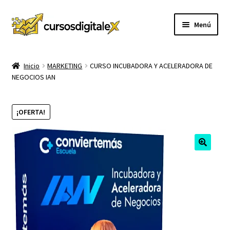
Ir
Ir
Menú
a
al
la
contenido
INICIO
navegación
Inicio
MARKETING
CURSO INCUBADORA Y ACELERADORA DE
NEGOCIOS IAN
TIENDA
Expandi
CURSOS
¡OFERTA!
el
menú
MEMBRESIA
hijo
MI CUENTA
CARRITO
CONTACTO