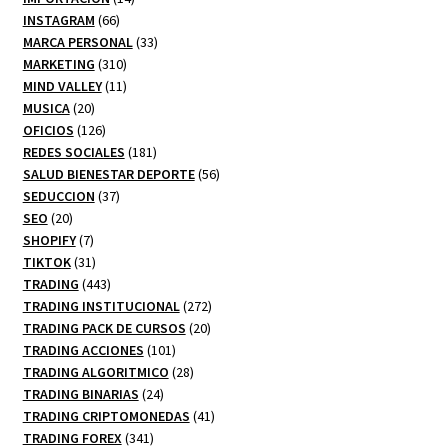
66
productos
INSTAGRAM
66
productos
33
MARCA PERSONAL
33
310
productos
MARKETING
310
productos
11
MIND VALLEY
11
20
productos
MUSICA
20
productos
126
OFICIOS
126
productos
181
REDES SOCIALES
181
productos
56
SALUD BIENESTAR DEPORTE
56
37
productos
SEDUCCION
37
20
productos
SEO
20
productos
7
SHOPIFY
7
productos
31
TIKTOK
31
productos
443
TRADING
443
productos
272
TRADING INSTITUCIONAL
272
20
productos
TRADING PACK DE CURSOS
20
101
productos
TRADING ACCIONES
101
productos
28
TRADING ALGORITMICO
28
24
productos
TRADING BINARIAS
24
productos
41
TRADING CRIPTOMONEDAS
41
341
productos
TRADING FOREX
341