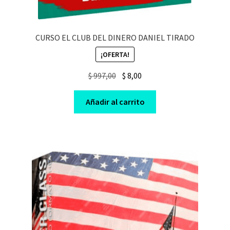
CURSO EL CLUB DEL DINERO DANIEL TIRADO
¡OFERTA!
Original
Current
$
997,00
$
8,00
price
price
was:
is:
Añadir al carrito
$ 997,00.
$ 8,00.