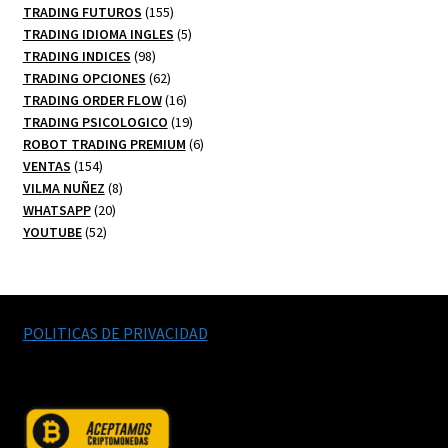
productos
155
TRADING FUTUROS
155
productos
5
TRADING IDIOMA INGLES
5
98
productos
TRADING INDICES
98
productos
62
TRADING OPCIONES
62
productos
16
TRADING ORDER FLOW
16
productos
19
TRADING PSICOLOGICO
19
productos
6
ROBOT TRADING PREMIUM
6
154
productos
VENTAS
154
productos
8
VILMA NUÑEZ
8
20
productos
WHATSAPP
20
52
productos
YOUTUBE
52
productos
POLITICAS DE PRIVACIDAD