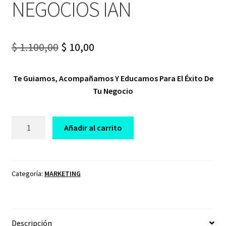
NEGOCIOS IAN
Original
Current
$
1.100,00
$
10,00
price
price
Te Guiamos, Acompañamos Y Educamos Para El Éxito De
was:
is:
Tu Negocio
$ 1.100,00.
$ 10,00.
CURSO
Añadir al carrito
INCUBADORA
Y
ACELERADORA
DE
Categoría:
MARKETING
NEGOCIOS
IAN
cantidad
Descripción