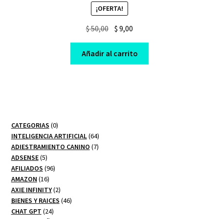
¡OFERTA!
Original
Current
$
50,00
$
9,00
price
price
was:
is:
Añadir al carrito
$ 50,00.
$ 9,00.
0
CATEGORIAS
0
productos
64
INTELIGENCIA ARTIFICIAL
64
7
productos
ADIESTRAMIENTO CANINO
7
5
productos
ADSENSE
5
productos
96
AFILIADOS
96
16
productos
AMAZON
16
productos
2
AXIE INFINITY
2
productos
46
BIENES Y RAICES
46
24
productos
CHAT GPT
24