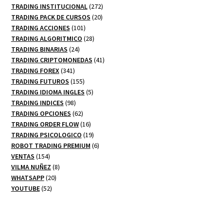
productos
272
TRADING INSTITUCIONAL
272
20
productos
TRADING PACK DE CURSOS
20
101
productos
TRADING ACCIONES
101
productos
28
TRADING ALGORITMICO
28
24
productos
TRADING BINARIAS
24
productos
41
TRADING CRIPTOMONEDAS
41
341
productos
TRADING FOREX
341
productos
155
TRADING FUTUROS
155
productos
5
TRADING IDIOMA INGLES
5
98
productos
TRADING INDICES
98
productos
62
TRADING OPCIONES
62
productos
16
TRADING ORDER FLOW
16
productos
19
TRADING PSICOLOGICO
19
productos
6
ROBOT TRADING PREMIUM
6
154
productos
VENTAS
154
productos
8
VILMA NUÑEZ
8
20
productos
WHATSAPP
20
52
productos
YOUTUBE
52
productos