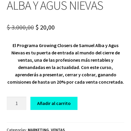
ALBA Y AGUS NIEVAS
Original
Current
$
3.000,00
$
20,00
price
price
El Programa Growing Closers de Samuel Alba y Agus
was:
is:
Nievas es tu puerta de entrada al mundo del cierre de
$ 3.000,00.
$ 20,00.
ventas, una de las profesiones más rentables y
demandadas en la actualidad. Con este curso,
aprenderás a presentar, cerrar y cobrar, ganando
comisiones de hasta un 20% por cada venta concretada.
CURSO
Añadir al carrito
GROWING
CLOSER
2024
SAMUEL
Categorías:
MARKETING
,
VENTAS