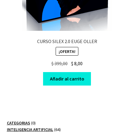
CURSO SILEX 2.0 EUGE OLLER
¡OFERTA!
Original
Current
$
399,00
$
8,00
price
price
was:
is:
Añadir al carrito
$ 399,00.
$ 8,00.
0
CATEGORIAS
0
productos
64
INTELIGENCIA ARTIFICIAL
64