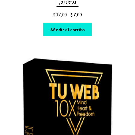
¡OFERTA!
Original
Current
$
17,00
$
7,00
price
price
was:
is:
Añadir al carrito
$ 17,00.
$ 7,00.