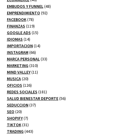
productos
48
EMBUDOS Y FUNNEL
48
92
productos
EMPRENDIMIENTO
92
78
productos
FACEBOOK
78
productos
119
FINANZAS
119
productos
15
GOOGLE ADS
15
14
productos
IDIOMAS
14
productos
14
IMPORTACION
14
66
productos
INSTAGRAM
66
productos
33
MARCA PERSONAL
33
310
productos
MARKETING
310
productos
11
MIND VALLEY
11
20
productos
MUSICA
20
productos
126
OFICIOS
126
productos
181
REDES SOCIALES
181
productos
56
SALUD BIENESTAR DEPORTE
56
37
productos
SEDUCCION
37
20
productos
SEO
20
productos
7
SHOPIFY
7
productos
31
TIKTOK
31
productos
443
TRADING
443