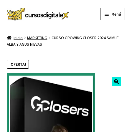
Ir
Ir
Menú
a
al
la
contenido
INICIO
navegación
Inicio
MARKETING
CURSO GROWING CLOSER 2024 SAMUEL
ALBA Y AGUS NIEVAS
TIENDA
Expandi
CURSOS
¡OFERTA!
el
menú
MEMBRESIA
hijo
MI CUENTA
CARRITO
CONTACTO