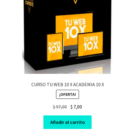
CURSO TU WEB 10 X ACADEMIA 10 X
¡OFERTA!
Original
Current
$
97,00
$
7,00
price
price
was:
is:
Añadir al carrito
$ 97,00.
$ 7,00.