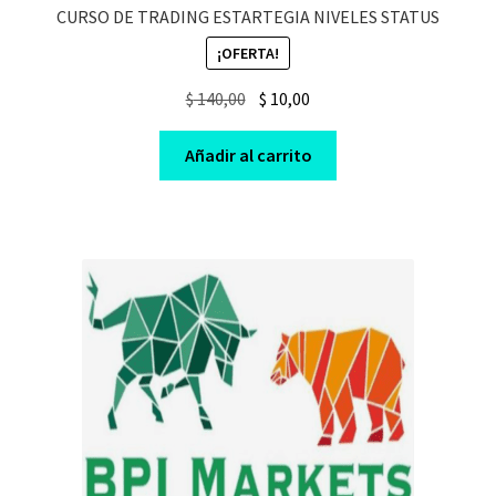
CURSO DE TRADING ESTARTEGIA NIVELES STATUS
¡OFERTA!
Original
Current
$
140,00
$
10,00
price
price
was:
is:
Añadir al carrito
$ 140,00.
$ 10,00.