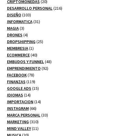
productos
20
CRIPTOMONEDAS
20
productos
216
DESARROLLO PERSONAL
216
103
productos
DISEÑO
103
productos
31
INFORMATICA
31
3
productos
MAGIA
3
productos
4
DRONES
4
productos
25
DROPSHIPPING
25
1
productos
MEMBRESIA
1
producto
40
ECOMMERCE
40
productos
48
EMBUDOS Y FUNNEL
48
92
productos
EMPRENDIMIENTO
92
78
productos
FACEBOOK
78
productos
119
FINANZAS
119
productos
15
GOOGLE ADS
15
14
productos
IDIOMAS
14
productos
14
IMPORTACION
14
66
productos
INSTAGRAM
66
productos
33
MARCA PERSONAL
33
310
productos
MARKETING
310
productos
11
MIND VALLEY
11
20
productos
MUSICA
20