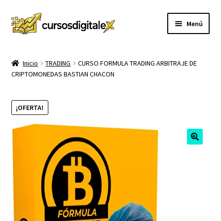
Ir
Ir
Menú
a
al
la
contenido
INICIO
navegación
Inicio
TRADING
CURSO FORMULA TRADING ARBITRAJE DE
CRIPTOMONEDAS BASTIAN CHACON
TIENDA
Expandi
CURSOS
¡OFERTA!
el
menú
MEMBRESIA
hijo
MI CUENTA
CARRITO
CONTACTO