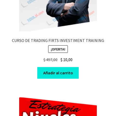
CURSO DE TRADING FIRTS INVESTIMENT TRAINING
¡OFERTA!
Original
Current
$
497,00
$
10,00
price
price
was:
is:
Añadir al carrito
$ 497,00.
$ 10,00.