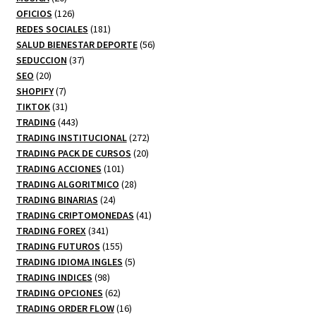
productos
126
OFICIOS
126
productos
181
REDES SOCIALES
181
productos
56
SALUD BIENESTAR DEPORTE
56
37
productos
SEDUCCION
37
20
productos
SEO
20
productos
7
SHOPIFY
7
productos
31
TIKTOK
31
productos
443
TRADING
443
productos
272
TRADING INSTITUCIONAL
272
20
productos
TRADING PACK DE CURSOS
20
101
productos
TRADING ACCIONES
101
productos
28
TRADING ALGORITMICO
28
24
productos
TRADING BINARIAS
24
productos
41
TRADING CRIPTOMONEDAS
41
341
productos
TRADING FOREX
341
productos
155
TRADING FUTUROS
155
productos
5
TRADING IDIOMA INGLES
5
98
productos
TRADING INDICES
98
productos
62
TRADING OPCIONES
62
productos
16
TRADING ORDER FLOW
16