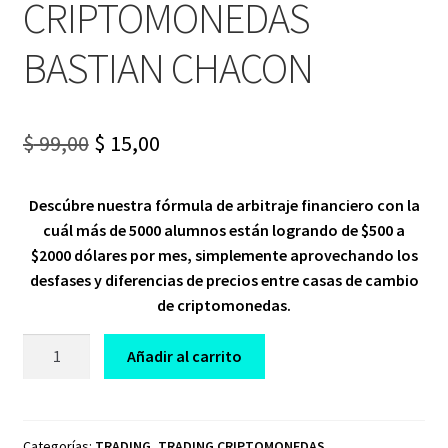
CRIPTOMONEDAS
BASTIAN CHACON
Original
Current
$
99,00
$
15,00
price
price
Descúbre nuestra fórmula de arbitraje financiero con la
was:
is:
cuál más de 5000 alumnos están logrando de $500 a
$ 99,00.
$ 15,00.
$2000 dólares por mes, simplemente aprovechando los
desfases y diferencias de precios entre casas de cambio
de criptomonedas.
CURSO
Añadir al carrito
FORMULA
TRADING
ARBITRAJE
DE
Categorías:
TRADING
,
TRADING CRIPTOMONEDAS