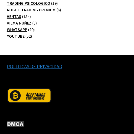
productos
19
TRADING PSICOLOGICO
19
productos
6
ROBOT TRADING PREMIUM
6
154
productos
VENTAS
154
productos
8
VILMA NUÑEZ
8
20
productos
WHATSAPP
20
52
productos
YOUTUBE
52
productos
POLITICAS DE PRIVACIDAD