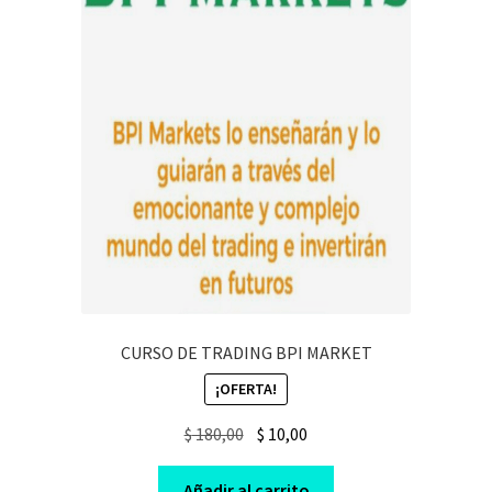
CURSO DE TRADING BPI MARKET
¡OFERTA!
Original
Current
$
180,00
$
10,00
price
price
was:
is:
Añadir al carrito