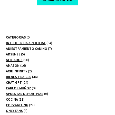
$ 180,00.
$ 10,00.
0
CATEGORIAS
0
productos
64
INTELIGENCIA ARTIFICIAL
64
7
productos
ADIESTRAMIENTO CANINO
7
5
productos
ADSENSE
5
productos
96
AFILIADOS
96
16
productos
AMAZON
16
productos
2
AXIE INFINITY
2
productos
46
BIENES Y RAICES
46
24
productos
CHAT GPT
24
productos
9
CARLOS MUÑOZ
9
productos
6
APUESTAS DEPORTIVAS
6
11
productos
COCINA
11
productos
22
COPYWRITING
22
3
productos
ONLY FANS
3