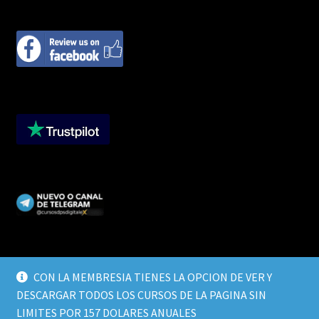
CON LA MEMBRESIA TIENES LA OPCION DE VER Y
DESCARGAR TODOS LOS CURSOS DE LA PAGINA SIN
© CURSOS DIGITALEX 2026
LIMITES POR 157 DOLARES ANUALES
TERMINOS Y CONDICIONES
Built with WooCommerce
.