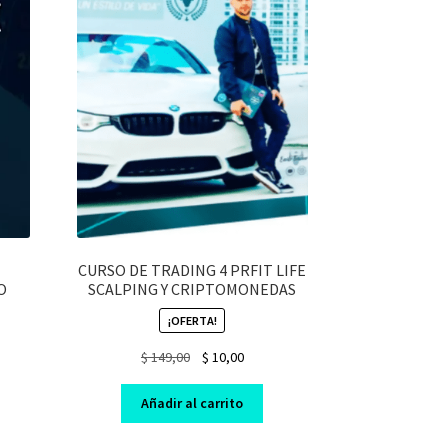
CURSO DE TRADING 4 PRFIT LIFE
O
SCALPING Y CRIPTOMONEDAS
¡OFERTA!
nt
Original
Current
$
149,00
$
10,00
price
price
was:
is:
Añadir al carrito
0.
$ 149,00.
$ 10,00.