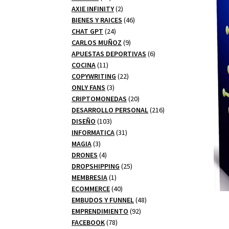
productos
2
AXIE INFINITY
2
productos
46
BIENES Y RAICES
46
24
productos
CHAT GPT
24
productos
9
CARLOS MUÑOZ
9
productos
6
APUESTAS DEPORTIVAS
6
11
productos
COCINA
11
productos
22
COPYWRITING
22
3
productos
ONLY FANS
3
productos
20
CRIPTOMONEDAS
20
productos
216
DESARROLLO PERSONAL
216
103
productos
DISEÑO
103
productos
31
INFORMATICA
31
3
productos
MAGIA
3
productos
4
DRONES
4
productos
25
DROPSHIPPING
25
1
productos
MEMBRESIA
1
producto
40
ECOMMERCE
40
productos
48
EMBUDOS Y FUNNEL
48
92
productos
EMPRENDIMIENTO
92
78
productos
FACEBOOK
78