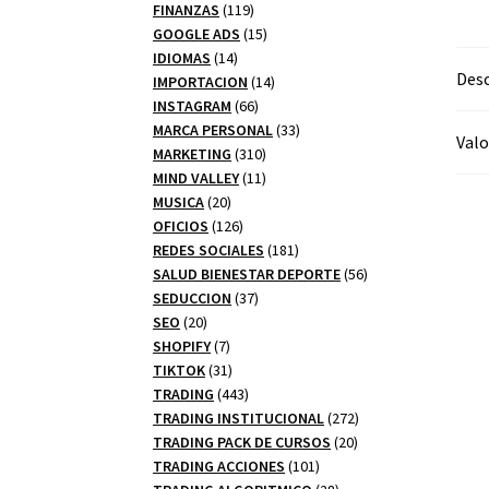
productos
119
FINANZAS
119
productos
15
GOOGLE ADS
15
14
productos
IDIOMAS
14
Desc
productos
14
IMPORTACION
14
66
productos
INSTAGRAM
66
productos
33
MARCA PERSONAL
33
Valo
310
productos
MARKETING
310
productos
11
MIND VALLEY
11
20
productos
MUSICA
20
productos
126
OFICIOS
126
productos
181
REDES SOCIALES
181
productos
56
SALUD BIENESTAR DEPORTE
56
37
productos
SEDUCCION
37
20
productos
SEO
20
productos
7
SHOPIFY
7
productos
31
TIKTOK
31
productos
443
TRADING
443
productos
272
TRADING INSTITUCIONAL
272
20
productos
TRADING PACK DE CURSOS
20
101
productos
TRADING ACCIONES
101
productos
28