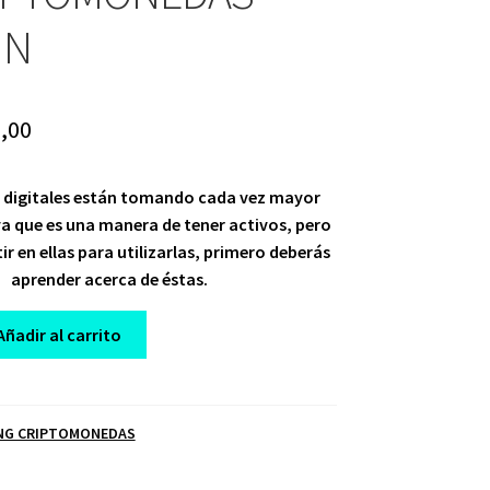
UN
ginal
Current
,00
ce
price
digitales están tomando cada vez mayor
:
is:
a que es una manera de tener activos, pero
,00.
$ 10,00.
ir en ellas para utilizarlas, primero deberás
aprender acerca de éstas.
Añadir al carrito
ÓN
AS
NG CRIPTOMONEDAS