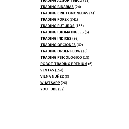
TRADING ALGORITMICO
28
24
productos
TRADING BINARIAS
24
productos
41
TRADING CRIPTOMONEDAS
41
341
productos
TRADING FOREX
341
productos
155
TRADING FUTUROS
155
productos
5
TRADING IDIOMA INGLES
5
98
productos
TRADING INDICES
98
productos
62
TRADING OPCIONES
62
productos
16
TRADING ORDER FLOW
16
productos
19
TRADING PSICOLOGICO
19
productos
6
ROBOT TRADING PREMIUM
6
154
productos
VENTAS
154
productos
8
VILMA NUÑEZ
8
20
productos
WHATSAPP
20
52
productos
YOUTUBE
52
productos