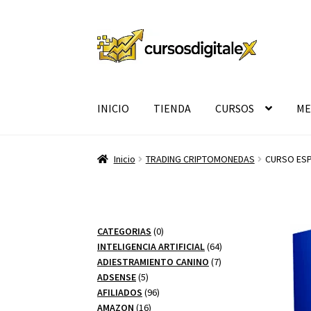
Ir
Ir
a
al
la
contenido
navegación
INICIO
TIENDA
CURSOS
ME
Inicio
TRADING CRIPTOMONEDAS
CURSO ESP
0
CATEGORIAS
0
productos
64
INTELIGENCIA ARTIFICIAL
64
7
productos
ADIESTRAMIENTO CANINO
7
5
productos
ADSENSE
5
productos
96
AFILIADOS
96
16
productos
AMAZON
16