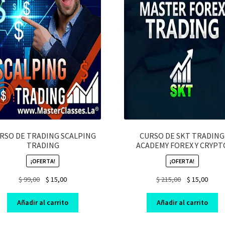
RSO DE TRADING SCALPING
CURSO DE SKT TRADING
TRADING
ACADEMY FOREX Y CRYPT
¡OFERTA!
¡OFERTA!
Original
Current
Original
Curre
$
99,00
$
15,00
$
215,00
$
15,00
price
price
price
price
was:
is:
was:
is:
Añadir al carrito
Añadir al carrito
$ 99,00.
$ 15,00.
$ 215,00.
$ 15,0