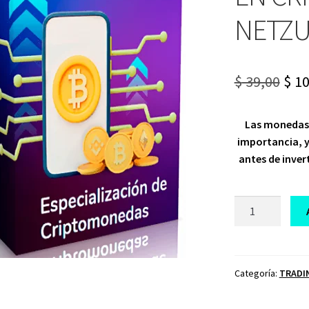
NETZ
Ori
$
39,00
$
10
pri
Las monedas 
was
importancia, y
$ 39
antes de invert
CURSO
ESPECIALIZACI
EN
CRIPTOMONED
NETZUN
Categoría:
TRADI
cantidad