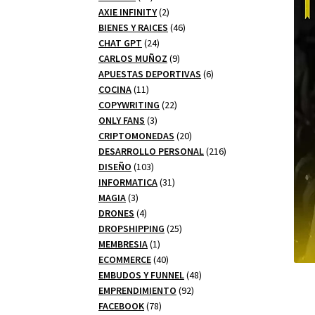
productos
2
AXIE INFINITY
2
productos
46
BIENES Y RAICES
46
24
productos
CHAT GPT
24
productos
9
CARLOS MUÑOZ
9
productos
6
APUESTAS DEPORTIVAS
6
11
productos
COCINA
11
productos
22
COPYWRITING
22
3
productos
ONLY FANS
3
productos
20
CRIPTOMONEDAS
20
productos
216
DESARROLLO PERSONAL
216
103
productos
DISEÑO
103
productos
31
INFORMATICA
31
3
productos
MAGIA
3
productos
4
DRONES
4
productos
25
DROPSHIPPING
25
1
productos
MEMBRESIA
1
producto
40
ECOMMERCE
40
productos
48
EMBUDOS Y FUNNEL
48
92
productos
EMPRENDIMIENTO
92
78
productos
FACEBOOK
78