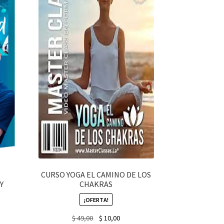
CURSO YOGA EL CAMINO DE LOS
Y
CHAKRAS
¡OFERTA!
nt
Original
Current
$
49,00
$
10,00