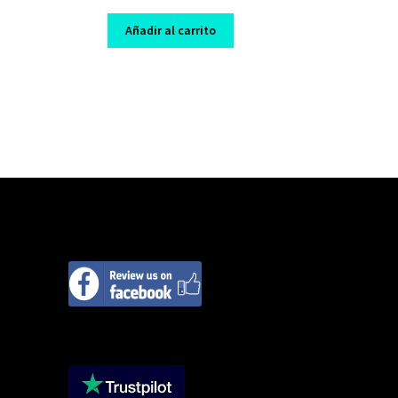
price
price
was:
is:
Añadir al carrito
$ 49,00.
$ 10,00.