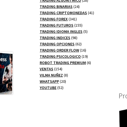
TRADING ALGORITMICO
28
24
productos
TRADING BINARIAS
24
productos
41
TRADING CRIPTOMONEDAS
41
341
productos
TRADING FOREX
341
productos
155
TRADING FUTUROS
155
productos
5
TRADING IDIOMA INGLES
5
98
productos
TRADING INDICES
98
productos
62
TRADING OPCIONES
62
productos
16
TRADING ORDER FLOW
16
productos
19
TRADING PSICOLOGICO
19
productos
6
ROBOT TRADING PREMIUM
6
154
productos
VENTAS
154
productos
8
VILMA NUÑEZ
8
20
productos
WHATSAPP
20
52
productos
YOUTUBE
52
productos
Pr