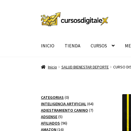
Ir
Ir
a
al
la
contenido
navegación
INICIO
TIENDA
CURSOS
ME
Inicio
SALUD BIENESTAR DEPORTE
CURSO DI
0
CATEGORIAS
0
productos
64
INTELIGENCIA ARTIFICIAL
64
7
productos
ADIESTRAMIENTO CANINO
7
5
productos
ADSENSE
5
productos
96
AFILIADOS
96
16
productos
AMAZON
16