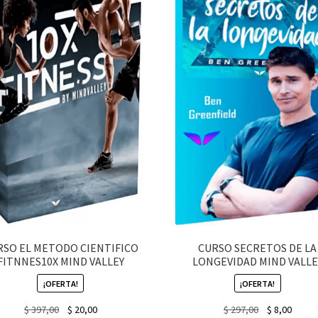
RSO EL METODO CIENTIFICO
CURSO SECRETOS DE LA
FITNNES10X MIND VALLEY
LONGEVIDAD MIND VALLE
¡OFERTA!
¡OFERTA!
Original
Current
Original
Curre
$
397,00
$
20,00
$
297,00
$
8,00