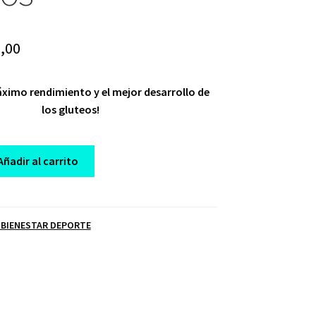
ginal
Current
,00
ce
price
áximo rendimiento y el mejor desarrollo de
:
is:
los gluteos!
,00.
$ 10,00.
Añadir al carrito
 BIENESTAR DEPORTE