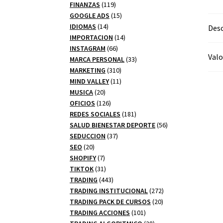
productos
119
FINANZAS
119
productos
15
GOOGLE ADS
15
14
productos
IDIOMAS
14
Desc
productos
14
IMPORTACION
14
66
productos
INSTAGRAM
66
Valo
productos
33
MARCA PERSONAL
33
310
productos
MARKETING
310
productos
11
MIND VALLEY
11
20
productos
MUSICA
20
productos
126
OFICIOS
126
productos
181
REDES SOCIALES
181
productos
56
SALUD BIENESTAR DEPORTE
56
37
productos
SEDUCCION
37
20
productos
SEO
20
productos
7
SHOPIFY
7
productos
31
TIKTOK
31
productos
443
TRADING
443
productos
272
TRADING INSTITUCIONAL
272
20
productos
TRADING PACK DE CURSOS
20
101
productos
TRADING ACCIONES
101
productos
28