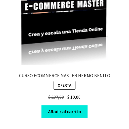
CURSO ECOMMERCE MASTER HERMO BENITO
¡OFERTA!
Original
Current
$
297,00
$
10,00
price
price
was:
is:
Añadir al carrito
$ 297,00.
$ 10,00.