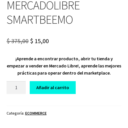
MERCADOLIBRE
SMARTBEEMO
Original
Current
$
375,00
$
15,00
price
price
¡Aprende a encontrar producto, abrir tu tienda y
was:
is:
empezar a vender en Mercado Libre!, aprende las mejores
$ 375,00.
$ 15,00.
prácticas para operar dentro del marketplace.
CURSO
Añadir al carrito
DIPLOMADO
PREMIUM
EXPERTOS
EN
Categoría:
ECOMMERCE
MERCADOLIBRE
SMARTBEEMO