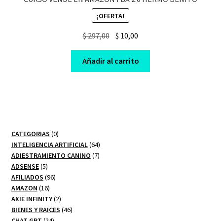
¡OFERTA!
Original
Current
$
297,00
$
10,00
price
price
was:
is:
Añadir al carrito
$ 297,00.
$ 10,00.
0
CATEGORIAS
0
productos
64
INTELIGENCIA ARTIFICIAL
64
7
productos
ADIESTRAMIENTO CANINO
7
5
productos
ADSENSE
5
productos
96
AFILIADOS
96
16
productos
AMAZON
16
productos
2
AXIE INFINITY
2
productos
46
BIENES Y RAICES
46
24
productos
CHAT GPT
24