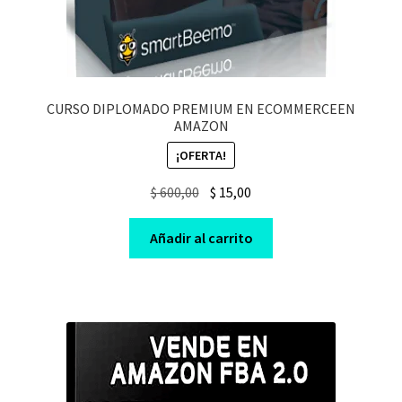
CURSO DIPLOMADO PREMIUM EN ECOMMERCEEN
AMAZON
¡OFERTA!
Original
Current
$
600,00
$
15,00
price
price
was:
is:
Añadir al carrito
$ 600,00.
$ 15,00.