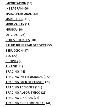
productos
14
IMPORTACION
14
66
productos
INSTAGRAM
66
productos
33
MARCA PERSONAL
33
310
productos
MARKETING
310
productos
11
MIND VALLEY
11
20
productos
MUSICA
20
productos
126
OFICIOS
126
productos
181
REDES SOCIALES
181
productos
56
SALUD BIENESTAR DEPORTE
56
37
productos
SEDUCCION
37
20
productos
SEO
20
productos
7
SHOPIFY
7
productos
31
TIKTOK
31
productos
443
TRADING
443
productos
272
TRADING INSTITUCIONAL
272
20
productos
TRADING PACK DE CURSOS
20
101
productos
TRADING ACCIONES
101
productos
28
TRADING ALGORITMICO
28
24
productos
TRADING BINARIAS
24
productos
41
TRADING CRIPTOMONEDAS
41