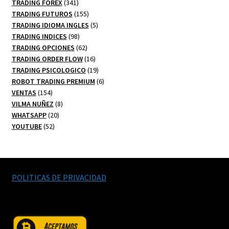
341
productos
TRADING FOREX
341
productos
155
TRADING FUTUROS
155
productos
5
TRADING IDIOMA INGLES
5
98
productos
TRADING INDICES
98
productos
62
TRADING OPCIONES
62
productos
16
TRADING ORDER FLOW
16
productos
19
TRADING PSICOLOGICO
19
productos
6
ROBOT TRADING PREMIUM
6
154
productos
VENTAS
154
productos
8
VILMA NUÑEZ
8
20
productos
WHATSAPP
20
52
productos
YOUTUBE
52
productos
POLITICAS DE PRIVACIDAD