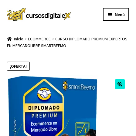
Ir
Ir
Menú
a
al
la
contenido
INICIO
navegación
Inicio
ECOMMERCE
CURSO DIPLOMADO PREMIUM EXPERTOS
EN MERCADOLIBRE SMARTBEEMO
TIENDA
Expandi
CURSOS
¡OFERTA!
el
menú
MEMBRESIA
hijo
MI CUENTA
CARRITO
CONTACTO