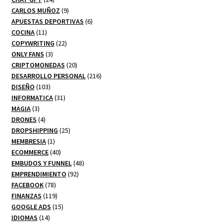
productos
9
CARLOS MUÑOZ
9
productos
6
APUESTAS DEPORTIVAS
6
11
productos
COCINA
11
productos
22
COPYWRITING
22
3
productos
ONLY FANS
3
productos
20
CRIPTOMONEDAS
20
productos
216
DESARROLLO PERSONAL
216
103
productos
DISEÑO
103
productos
31
INFORMATICA
31
3
productos
MAGIA
3
productos
4
DRONES
4
productos
25
DROPSHIPPING
25
1
productos
MEMBRESIA
1
producto
40
ECOMMERCE
40
productos
48
EMBUDOS Y FUNNEL
48
92
productos
EMPRENDIMIENTO
92
78
productos
FACEBOOK
78
productos
119
FINANZAS
119
productos
15
GOOGLE ADS
15
14
productos
IDIOMAS
14