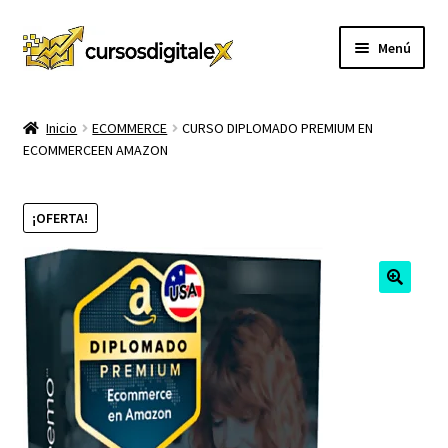
Ir
Ir
Menú
a
al
la
contenido
INICIO
navegación
Inicio
ECOMMERCE
CURSO DIPLOMADO PREMIUM EN
ECOMMERCEEN AMAZON
TIENDA
Expandi
CURSOS
¡OFERTA!
el
menú
MEMBRESIA
hijo
MI CUENTA
CARRITO
CONTACTO