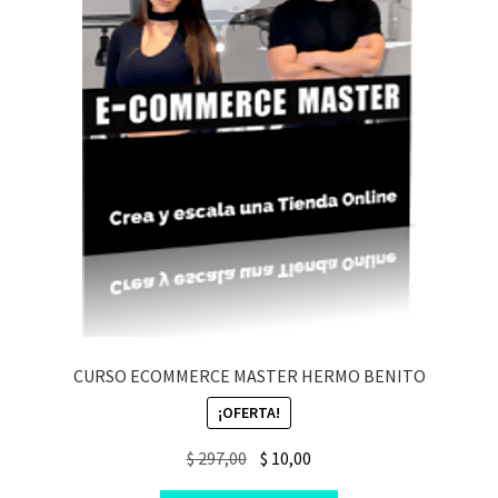
CURSO ECOMMERCE MASTER HERMO BENITO
¡OFERTA!
Original
Current
$
297,00
$
10,00
price
price