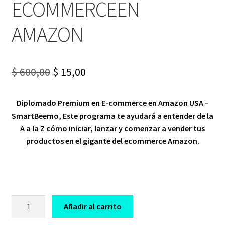
ECOMMERCEEN
AMAZON
Original
Current
$
600,00
$
15,00
price
price
Diplomado Premium en E-commerce en Amazon USA –
was:
is:
SmartBeemo, Este programa te ayudará a entender de la
$ 600,00.
$ 15,00.
A a la Z cómo iniciar, lanzar y comenzar a vender tus
productos en el gigante del ecommerce Amazon.
CURSO
Añadir al carrito
DIPLOMADO