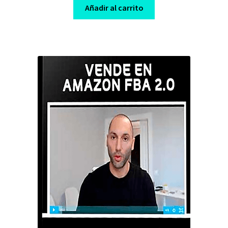
was:
is:
Añadir al carrito
$ 297,00.
$ 10,00.