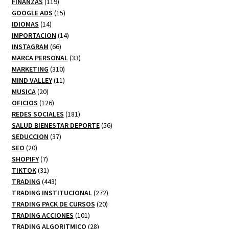
productos
119
FINANZAS
119
productos
15
GOOGLE ADS
15
14
productos
IDIOMAS
14
productos
14
IMPORTACION
14
66
productos
INSTAGRAM
66
productos
33
MARCA PERSONAL
33
310
productos
MARKETING
310
productos
11
MIND VALLEY
11
20
productos
MUSICA
20
productos
126
OFICIOS
126
productos
181
REDES SOCIALES
181
productos
56
SALUD BIENESTAR DEPORTE
56
37
productos
SEDUCCION
37
20
productos
SEO
20
productos
7
SHOPIFY
7
productos
31
TIKTOK
31
productos
443
TRADING
443
productos
272
TRADING INSTITUCIONAL
272
20
productos
TRADING PACK DE CURSOS
20
101
productos
TRADING ACCIONES
101
productos
28
TRADING ALGORITMICO
28