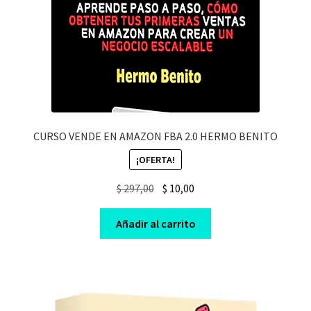
CURSO VENDE EN AMAZON FBA 2.0 HERMO BENITO
¡OFERTA!
Original
Current
$
297,00
$
10,00
price
price
was:
is:
Añadir al carrito
$ 297,00.
$ 10,00.