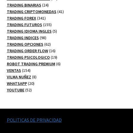
24
productos
TRADING BINARIAS
24
productos
41
TRADING CRIPTOMONEDAS
41
341
productos
TRADING FOREX
341
productos
155
TRADING FUTUROS
155
productos
5
TRADING IDIOMA INGLES
5
98
productos
TRADING INDICES
98
productos
62
TRADING OPCIONES
62
productos
16
TRADING ORDER FLOW
16
productos
19
TRADING PSICOLOGICO
19
productos
6
ROBOT TRADING PREMIUM
6
154
productos
VENTAS
154
productos
8
VILMA NUÑEZ
8
20
productos
WHATSAPP
20
52
productos
YOUTUBE
52
productos
POLITICAS DE PRIVACIDAD