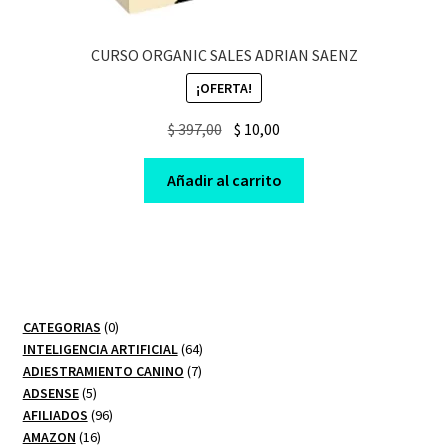
CURSO ORGANIC SALES ADRIAN SAENZ
¡OFERTA!
Original
Current
$
397,00
$
10,00
price
price
was:
is:
Añadir al carrito
$ 397,00.
$ 10,00.
0
CATEGORIAS
0
productos
64
INTELIGENCIA ARTIFICIAL
64
7
productos
ADIESTRAMIENTO CANINO
7
5
productos
ADSENSE
5
productos
96
AFILIADOS
96
16
productos
AMAZON
16