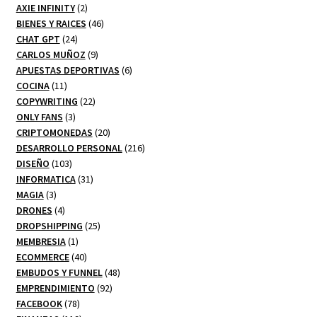
productos
2
AXIE INFINITY
2
productos
46
BIENES Y RAICES
46
24
productos
CHAT GPT
24
productos
9
CARLOS MUÑOZ
9
productos
6
APUESTAS DEPORTIVAS
6
11
productos
COCINA
11
productos
22
COPYWRITING
22
3
productos
ONLY FANS
3
productos
20
CRIPTOMONEDAS
20
productos
216
DESARROLLO PERSONAL
216
103
productos
DISEÑO
103
productos
31
INFORMATICA
31
3
productos
MAGIA
3
productos
4
DRONES
4
productos
25
DROPSHIPPING
25
1
productos
MEMBRESIA
1
producto
40
ECOMMERCE
40
productos
48
EMBUDOS Y FUNNEL
48
92
productos
EMPRENDIMIENTO
92
78
productos
FACEBOOK
78