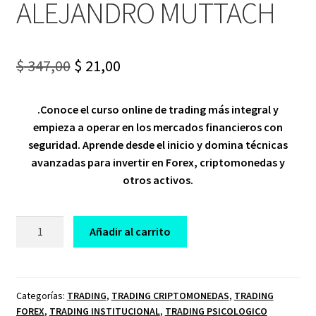
ALEJANDRO MUTTACH
Original
Current
$
347,00
$
21,00
price
price
.Conoce el curso online de trading más integral y
was:
is:
empieza a operar en los mercados financieros con
$ 347,00.
$ 21,00.
seguridad. Aprende desde el inicio y domina técnicas
avanzadas para invertir en Forex, criptomonedas y
otros activos.
CURSO
Añadir al carrito
DE
TRADING
SIEMPREPROFIT
ALEJANDRO
Categorías:
TRADING
,
TRADING CRIPTOMONEDAS
,
TRADING
FOREX
,
TRADING INSTITUCIONAL
,
TRADING PSICOLOGICO
MUTTACH