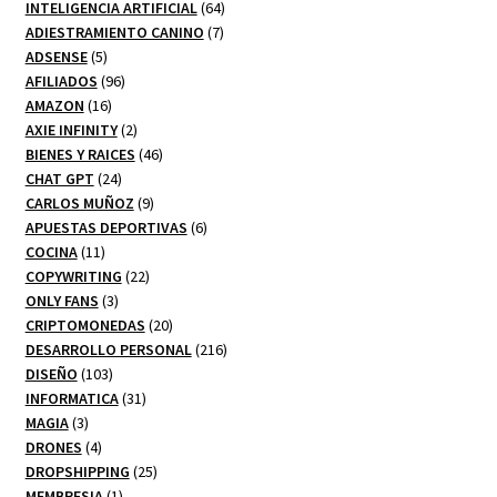
productos
64
INTELIGENCIA ARTIFICIAL
64
7
productos
ADIESTRAMIENTO CANINO
7
5
productos
ADSENSE
5
productos
96
AFILIADOS
96
16
productos
AMAZON
16
productos
2
AXIE INFINITY
2
productos
46
BIENES Y RAICES
46
24
productos
CHAT GPT
24
productos
9
CARLOS MUÑOZ
9
productos
6
APUESTAS DEPORTIVAS
6
11
productos
COCINA
11
productos
22
COPYWRITING
22
3
productos
ONLY FANS
3
productos
20
CRIPTOMONEDAS
20
productos
216
DESARROLLO PERSONAL
216
103
productos
DISEÑO
103
productos
31
INFORMATICA
31
3
productos
MAGIA
3
productos
4
DRONES
4
productos
25
DROPSHIPPING
25
1
productos
MEMBRESIA
1