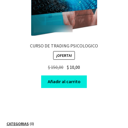
CURSO DE TRADING PSICOLOGICO
¡OFERTA!
Original
Current
$
150,00
$
10,00
price
price
was:
is:
Añadir al carrito
$ 150,00.
$ 10,00.
0
CATEGORIAS
0