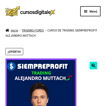
Ir
Ir
Menú
a
al
la
contenido
INICIO
navegación
Inicio
TRADING FOREX
CURSO DE TRADING SIEMPREPROFIT
ALEJANDRO MUTTACH
TIENDA
Expandi
CURSOS
¡OFERTA!
el
menú
MEMBRESIA
hijo
MI CUENTA
CARRITO
CONTACTO