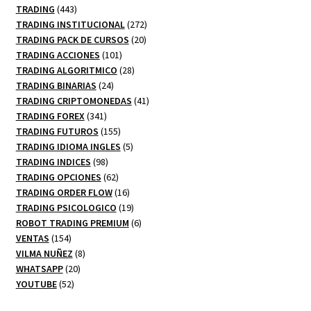
productos
443
TRADING
443
productos
272
TRADING INSTITUCIONAL
272
20
productos
TRADING PACK DE CURSOS
20
101
productos
TRADING ACCIONES
101
productos
28
TRADING ALGORITMICO
28
24
productos
TRADING BINARIAS
24
productos
41
TRADING CRIPTOMONEDAS
41
341
productos
TRADING FOREX
341
productos
155
TRADING FUTUROS
155
productos
5
TRADING IDIOMA INGLES
5
98
productos
TRADING INDICES
98
productos
62
TRADING OPCIONES
62
productos
16
TRADING ORDER FLOW
16
productos
19
TRADING PSICOLOGICO
19
productos
6
ROBOT TRADING PREMIUM
6
154
productos
VENTAS
154
productos
8
VILMA NUÑEZ
8
20
productos
WHATSAPP
20
52
productos
YOUTUBE
52
productos