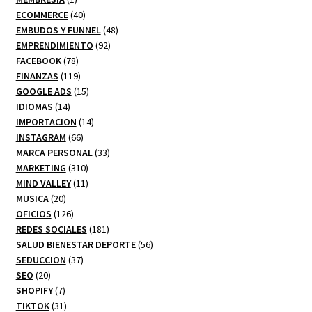
producto
40
ECOMMERCE
40
productos
48
EMBUDOS Y FUNNEL
48
92
productos
EMPRENDIMIENTO
92
78
productos
FACEBOOK
78
productos
119
FINANZAS
119
productos
15
GOOGLE ADS
15
14
productos
IDIOMAS
14
productos
14
IMPORTACION
14
66
productos
INSTAGRAM
66
productos
33
MARCA PERSONAL
33
310
productos
MARKETING
310
productos
11
MIND VALLEY
11
20
productos
MUSICA
20
productos
126
OFICIOS
126
productos
181
REDES SOCIALES
181
productos
56
SALUD BIENESTAR DEPORTE
56
37
productos
SEDUCCION
37
20
productos
SEO
20
productos
7
SHOPIFY
7
productos
31
TIKTOK
31