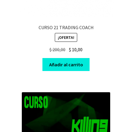
CURSO 21 TRADING COACH
¡OFERTA!
Original
Current
$
200,00
$
10,00
price
price
was:
is:
Añadir al carrito
$ 200,00.
$ 10,00.