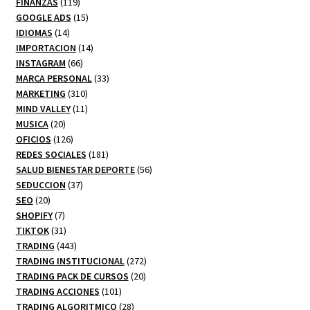
productos
119
FINANZAS
119
productos
15
GOOGLE ADS
15
14
productos
IDIOMAS
14
productos
14
IMPORTACION
14
66
productos
INSTAGRAM
66
productos
33
MARCA PERSONAL
33
310
productos
MARKETING
310
productos
11
MIND VALLEY
11
20
productos
MUSICA
20
productos
126
OFICIOS
126
productos
181
REDES SOCIALES
181
productos
56
SALUD BIENESTAR DEPORTE
56
37
productos
SEDUCCION
37
20
productos
SEO
20
productos
7
SHOPIFY
7
productos
31
TIKTOK
31
productos
443
TRADING
443
productos
272
TRADING INSTITUCIONAL
272
20
productos
TRADING PACK DE CURSOS
20
101
productos
TRADING ACCIONES
101
productos
28
TRADING ALGORITMICO
28