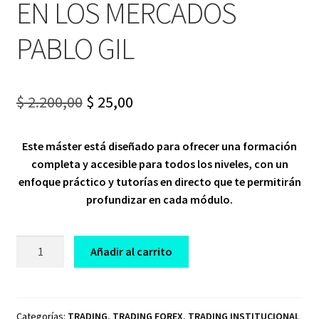
EN LOS MERCADOS
PABLO GIL
Original
Current
$
2.200,00
$
25,00
price
price
Este máster está diseñado para ofrecer una formación
was:
is:
completa y accesible para todos los niveles, con un
$ 2.200,00.
$ 25,00.
enfoque práctico y tutorías en directo que te permitirán
profundizar en cada módulo.
CURSO
Añadir al carrito
MASTER
DE
INVERSION
Y
Categorías:
TRADING
,
TRADING FOREX
,
TRADING INSTITUCIONAL