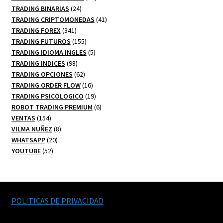
24
productos
TRADING BINARIAS
24
productos
41
TRADING CRIPTOMONEDAS
41
341
productos
TRADING FOREX
341
productos
155
TRADING FUTUROS
155
productos
5
TRADING IDIOMA INGLES
5
98
productos
TRADING INDICES
98
productos
62
TRADING OPCIONES
62
productos
16
TRADING ORDER FLOW
16
productos
19
TRADING PSICOLOGICO
19
productos
6
ROBOT TRADING PREMIUM
6
154
productos
VENTAS
154
productos
8
VILMA NUÑEZ
8
20
productos
WHATSAPP
20
52
productos
YOUTUBE
52
productos
POLITICAS DE PRIVACIDAD