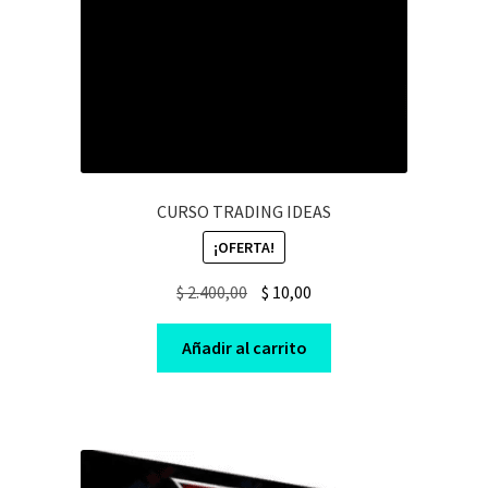
CURSO TRADING IDEAS
¡OFERTA!
Original
Current
$
2.400,00
$
10,00
price
price
was:
is:
Añadir al carrito
$ 2.400,00.
$ 10,00.