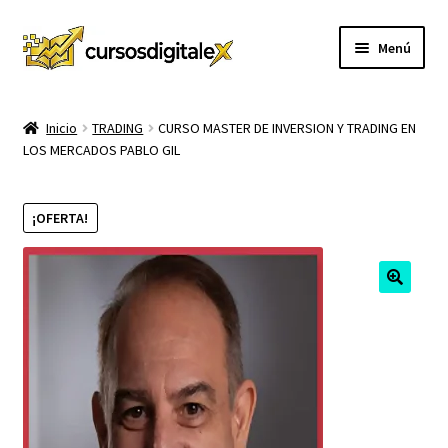
Ir
Ir
Menú
a
al
la
contenido
INICIO
navegación
Inicio
TRADING
CURSO MASTER DE INVERSION Y TRADING EN
LOS MERCADOS PABLO GIL
TIENDA
Expandi
CURSOS
¡OFERTA!
el
menú
MEMBRESIA
hijo
MI CUENTA
CARRITO
CONTACTO