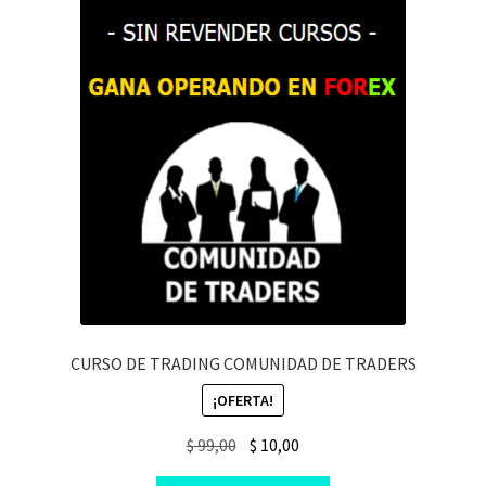
CURSO DE TRADING COMUNIDAD DE TRADERS
¡OFERTA!
Original
Current
$
99,00
$
10,00
price
price