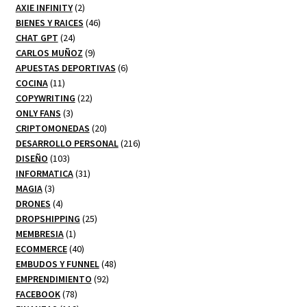
productos
2
AXIE INFINITY
2
productos
46
BIENES Y RAICES
46
24
productos
CHAT GPT
24
productos
9
CARLOS MUÑOZ
9
productos
6
APUESTAS DEPORTIVAS
6
11
productos
COCINA
11
productos
22
COPYWRITING
22
3
productos
ONLY FANS
3
productos
20
CRIPTOMONEDAS
20
productos
216
DESARROLLO PERSONAL
216
103
productos
DISEÑO
103
productos
31
INFORMATICA
31
3
productos
MAGIA
3
productos
4
DRONES
4
productos
25
DROPSHIPPING
25
1
productos
MEMBRESIA
1
producto
40
ECOMMERCE
40
productos
48
EMBUDOS Y FUNNEL
48
92
productos
EMPRENDIMIENTO
92
78
productos
FACEBOOK
78