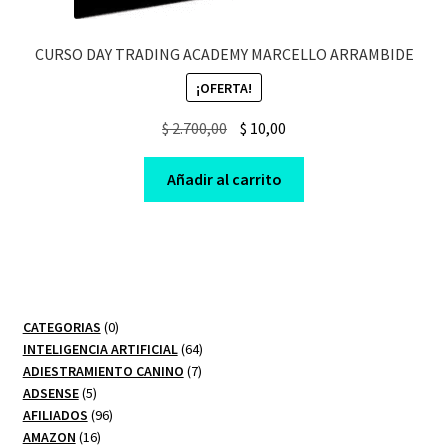
CURSO DAY TRADING ACADEMY MARCELLO ARRAMBIDE
¡OFERTA!
Original
Current
$
2.700,00
$
10,00
price
price
was:
is:
Añadir al carrito
$ 2.700,00.
$ 10,00.
0
CATEGORIAS
0
productos
64
INTELIGENCIA ARTIFICIAL
64
7
productos
ADIESTRAMIENTO CANINO
7
5
productos
ADSENSE
5
productos
96
AFILIADOS
96
16
productos
AMAZON
16