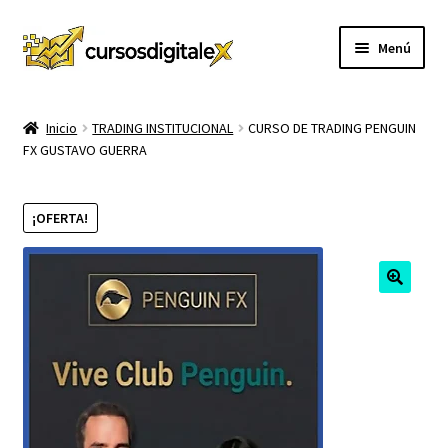
Ir
Ir
Menú
a
al
la
contenido
INICIO
navegación
Inicio
TRADING INSTITUCIONAL
CURSO DE TRADING PENGUIN
FX GUSTAVO GUERRA
TIENDA
Expandi
CURSOS
¡OFERTA!
el
menú
MEMBRESIA
hijo
MI CUENTA
CARRITO
CONTACTO