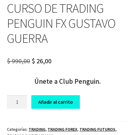
CURSO DE TRADING
PENGUIN FX GUSTAVO
GUERRA
Original
Current
$
990,00
$
26,00
price
price
Únete a Club Penguin.
was:
is:
$ 990,00.
$ 26,00.
CURSO
Añadir al carrito
DE
TRADING
PENGUIN
FX
Categorías:
TRADING
,
TRADING FOREX
,
TRADING FUTUROS
,