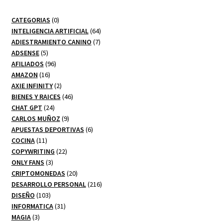
0
CATEGORIAS
0
productos
64
INTELIGENCIA ARTIFICIAL
64
7
productos
ADIESTRAMIENTO CANINO
7
5
productos
ADSENSE
5
productos
96
AFILIADOS
96
16
productos
AMAZON
16
productos
2
AXIE INFINITY
2
productos
46
BIENES Y RAICES
46
24
productos
CHAT GPT
24
productos
9
CARLOS MUÑOZ
9
productos
6
APUESTAS DEPORTIVAS
6
11
productos
COCINA
11
productos
22
COPYWRITING
22
3
productos
ONLY FANS
3
productos
20
CRIPTOMONEDAS
20
productos
216
DESARROLLO PERSONAL
216
103
productos
DISEÑO
103
productos
31
INFORMATICA
31
3
productos
MAGIA
3