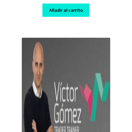
price
price
was:
is:
Añadir al carrito
$ 99,00.
$ 10,00.