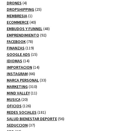
productos
4
DRONES
4
productos
25
DROPSHIPPING
25
1
productos
MEMBRESIA
1
producto
40
ECOMMERCE
40
productos
48
EMBUDOS Y FUNNEL
48
92
productos
EMPRENDIMIENTO
92
78
productos
FACEBOOK
78
productos
119
FINANZAS
119
productos
15
GOOGLE ADS
15
14
productos
IDIOMAS
14
productos
14
IMPORTACION
14
66
productos
INSTAGRAM
66
productos
33
MARCA PERSONAL
33
310
productos
MARKETING
310
productos
11
MIND VALLEY
11
20
productos
MUSICA
20
productos
126
OFICIOS
126
productos
181
REDES SOCIALES
181
productos
56
SALUD BIENESTAR DEPORTE
56
37
productos
SEDUCCION
37