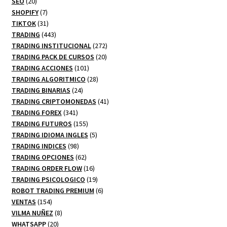
20
productos
SEO
20
productos
7
SHOPIFY
7
productos
31
TIKTOK
31
productos
443
TRADING
443
productos
272
TRADING INSTITUCIONAL
272
20
productos
TRADING PACK DE CURSOS
20
101
productos
TRADING ACCIONES
101
productos
28
TRADING ALGORITMICO
28
24
productos
TRADING BINARIAS
24
productos
41
TRADING CRIPTOMONEDAS
41
341
productos
TRADING FOREX
341
productos
155
TRADING FUTUROS
155
productos
5
TRADING IDIOMA INGLES
5
98
productos
TRADING INDICES
98
productos
62
TRADING OPCIONES
62
productos
16
TRADING ORDER FLOW
16
productos
19
TRADING PSICOLOGICO
19
productos
6
ROBOT TRADING PREMIUM
6
154
productos
VENTAS
154
productos
8
VILMA NUÑEZ
8
20
productos
WHATSAPP
20