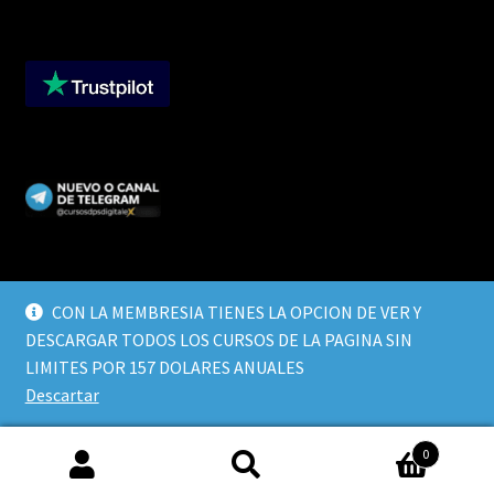
CON LA MEMBRESIA TIENES LA OPCION DE VER Y
DESCARGAR TODOS LOS CURSOS DE LA PAGINA SIN
© CURSOS DIGITALEX 2026
LIMITES POR 157 DOLARES ANUALES
TERMINOS Y CONDICIONES
Built with WooCommerce
.
Descartar
0
Buscar
Buscar