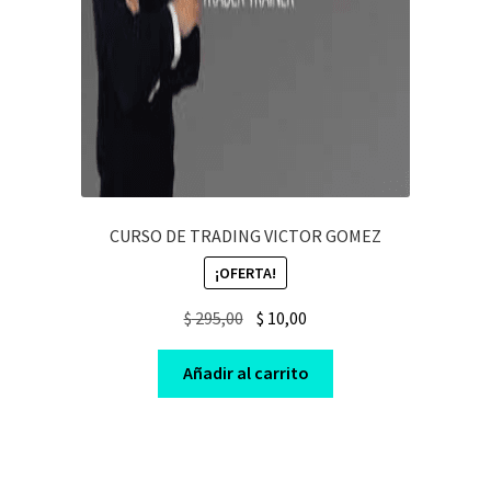
CURSO DE TRADING VICTOR GOMEZ
¡OFERTA!
Original
Current
$
295,00
$
10,00
price
price
was:
is:
Añadir al carrito
$ 295,00.
$ 10,00.