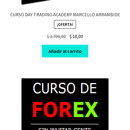
CURSO DAY TRADING ACADEMY MARCELLO ARRAMBIDE
¡OFERTA!
Original
Current
$
2.700,00
$
10,00
price
price
was:
is:
Añadir al carrito
$ 2.700,00.
$ 10,00.