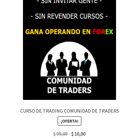
CURSO DE TRADING COMUNIDAD DE TRADERS
¡OFERTA!
Original
Current
$
99,00
$
10,00