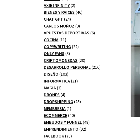
productos
2
AXIE INFINITY
2
productos
46
BIENES Y RAICES
46
24
productos
CHAT GPT
24
productos
9
CARLOS MUÑOZ
9
productos
6
APUESTAS DEPORTIVAS
6
11
productos
COCINA
11
productos
22
COPYWRITING
22
3
productos
ONLY FANS
3
productos
20
CRIPTOMONEDAS
20
productos
216
DESARROLLO PERSONAL
216
103
productos
DISEÑO
103
productos
31
INFORMATICA
31
3
productos
MAGIA
3
productos
4
DRONES
4
productos
25
DROPSHIPPING
25
1
productos
MEMBRESIA
1
producto
40
ECOMMERCE
40
productos
48
EMBUDOS Y FUNNEL
48
92
productos
EMPRENDIMIENTO
92
78
productos
FACEBOOK
78