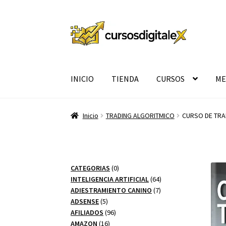
Ir
Ir
a
al
la
contenido
navegación
INICIO
TIENDA
CURSOS
ME
Inicio
TRADING ALGORITMICO
CURSO DE TRA
0
CATEGORIAS
0
productos
64
INTELIGENCIA ARTIFICIAL
64
7
productos
ADIESTRAMIENTO CANINO
7
5
productos
ADSENSE
5
productos
96
AFILIADOS
96
16
productos
AMAZON
16