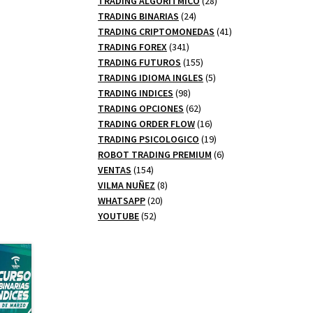
TRADING ALGORITMICO
28
24
productos
TRADING BINARIAS
24
productos
41
TRADING CRIPTOMONEDAS
41
341
productos
TRADING FOREX
341
productos
155
TRADING FUTUROS
155
productos
5
TRADING IDIOMA INGLES
5
98
productos
TRADING INDICES
98
productos
62
TRADING OPCIONES
62
productos
16
TRADING ORDER FLOW
16
productos
19
TRADING PSICOLOGICO
19
productos
6
ROBOT TRADING PREMIUM
6
154
productos
VENTAS
154
productos
8
VILMA NUÑEZ
8
20
productos
WHATSAPP
20
52
productos
YOUTUBE
52
productos