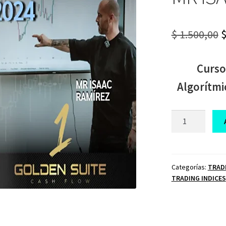
O
$
1.500,00
p
Curso
w
Algorítmi
$
CURSO
DE
TRADING
MPA
MR
Categorías:
TRAD
TRADING INDICES
ISAAC
RAMIREZ
2024
cantidad