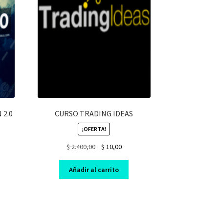
 2.0
CURSO TRADING IDEAS
¡OFERTA!
Original
Current
$
2.400,00
$
10,00
nt
price
price
was:
is:
Añadir al carrito
$ 2.400,00.
$ 10,00.
0.