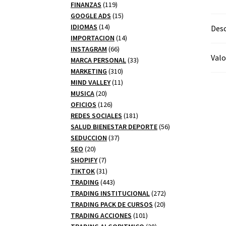
productos
119
FINANZAS
119
productos
15
GOOGLE ADS
15
14
productos
IDIOMAS
14
Desc
productos
14
IMPORTACION
14
66
productos
INSTAGRAM
66
Valo
productos
33
MARCA PERSONAL
33
310
productos
MARKETING
310
productos
11
MIND VALLEY
11
20
productos
MUSICA
20
productos
126
OFICIOS
126
productos
181
REDES SOCIALES
181
productos
56
SALUD BIENESTAR DEPORTE
56
37
productos
SEDUCCION
37
20
productos
SEO
20
productos
7
SHOPIFY
7
productos
31
TIKTOK
31
productos
443
TRADING
443
productos
272
TRADING INSTITUCIONAL
272
20
productos
TRADING PACK DE CURSOS
20
101
productos
TRADING ACCIONES
101
productos
28