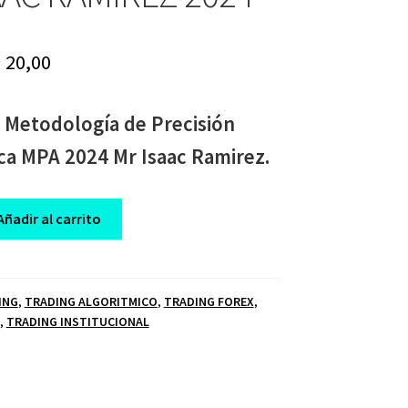
riginal
Current
$
20,00
rice
price
 Metodología de Precisión
as:
is:
ca MPA 2024 Mr Isaac Ramirez.
 1.500,00.
$ 20,00.
Añadir al carrito
ING
,
TRADING ALGORITMICO
,
TRADING FOREX
,
,
TRADING INSTITUCIONAL