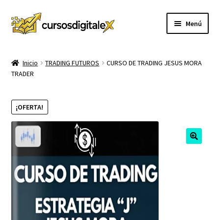
Ir
Ir
Menú
a
al
la
contenido
INICIO
navegación
Inicio
TRADING FUTUROS
CURSO DE TRADING JESUS MORA
TRADER
TIENDA
Expandi
CURSOS
¡OFERTA!
el
menú
MEMBRESIA
hijo
MI CUENTA
CARRITO
CONTACTO