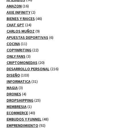
16
productos
AMAZON
16
productos
2
AXIE INFINITY
2
productos
46
BIENES Y RAICES
46
24
productos
CHAT GPT
24
productos
9
CARLOS MUÑOZ
9
productos
6
APUESTAS DEPORTIVAS
6
11
productos
COCINA
11
productos
22
COPYWRITING
22
3
productos
ONLY FANS
3
productos
20
CRIPTOMONEDAS
20
productos
216
DESARROLLO PERSONAL
216
103
productos
DISEÑO
103
productos
31
INFORMATICA
31
3
productos
MAGIA
3
productos
4
DRONES
4
productos
25
DROPSHIPPING
25
1
productos
MEMBRESIA
1
producto
40
ECOMMERCE
40
productos
48
EMBUDOS Y FUNNEL
48
92
productos
EMPRENDIMIENTO
92