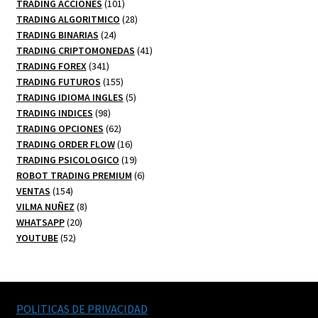
101
productos
TRADING ACCIONES
101
productos
28
TRADING ALGORITMICO
28
24
productos
TRADING BINARIAS
24
productos
41
TRADING CRIPTOMONEDAS
41
341
productos
TRADING FOREX
341
productos
155
TRADING FUTUROS
155
productos
5
TRADING IDIOMA INGLES
5
98
productos
TRADING INDICES
98
productos
62
TRADING OPCIONES
62
productos
16
TRADING ORDER FLOW
16
productos
19
TRADING PSICOLOGICO
19
productos
6
ROBOT TRADING PREMIUM
6
154
productos
VENTAS
154
productos
8
VILMA NUÑEZ
8
20
productos
WHATSAPP
20
52
productos
YOUTUBE
52
productos
POLITICAS DE PRIVACIDAD