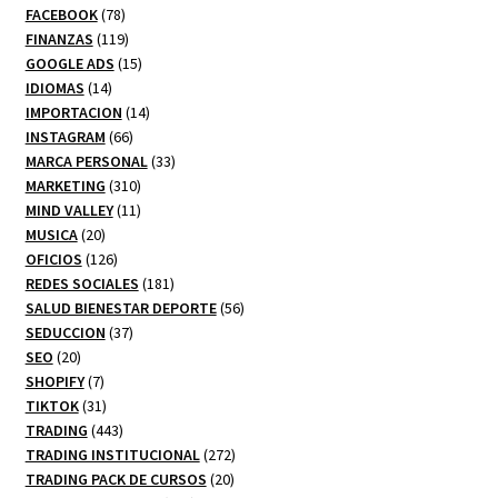
78
productos
FACEBOOK
78
productos
119
FINANZAS
119
productos
15
GOOGLE ADS
15
14
productos
IDIOMAS
14
productos
14
IMPORTACION
14
66
productos
INSTAGRAM
66
productos
33
MARCA PERSONAL
33
310
productos
MARKETING
310
productos
11
MIND VALLEY
11
20
productos
MUSICA
20
productos
126
OFICIOS
126
productos
181
REDES SOCIALES
181
productos
56
SALUD BIENESTAR DEPORTE
56
37
productos
SEDUCCION
37
20
productos
SEO
20
productos
7
SHOPIFY
7
productos
31
TIKTOK
31
productos
443
TRADING
443
productos
272
TRADING INSTITUCIONAL
272
20
productos
TRADING PACK DE CURSOS
20