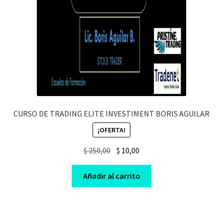
CURSO DE TRADING ELITE INVESTIMENT BORIS AGUILAR
¡OFERTA!
Original
Current
$
250,00
$
10,00
price
price
was:
is:
Añadir al carrito
$ 250,00.
$ 10,00.