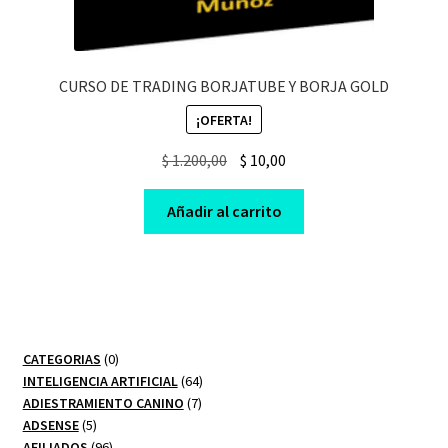
CURSO DE TRADING BORJATUBE Y BORJA GOLD
¡OFERTA!
Original
Current
$
1.200,00
$
10,00
price
price
was:
is:
Añadir al carrito
$ 1.200,00.
$ 10,00.
0
CATEGORIAS
0
productos
64
INTELIGENCIA ARTIFICIAL
64
7
productos
ADIESTRAMIENTO CANINO
7
5
productos
ADSENSE
5
productos
96
AFILIADOS
96