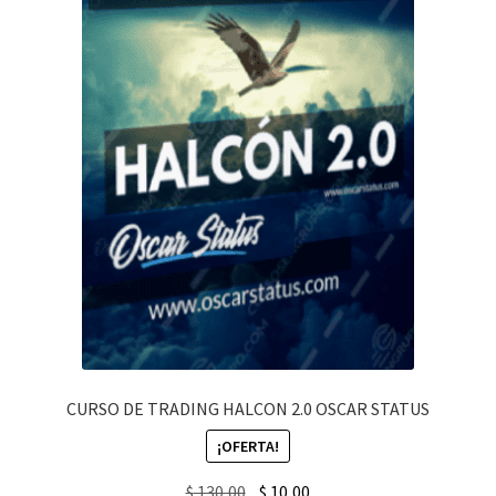
CURSO DE TRADING HALCON 2.0 OSCAR STATUS
¡OFERTA!
Original
Current
$
130,00
$
10,00