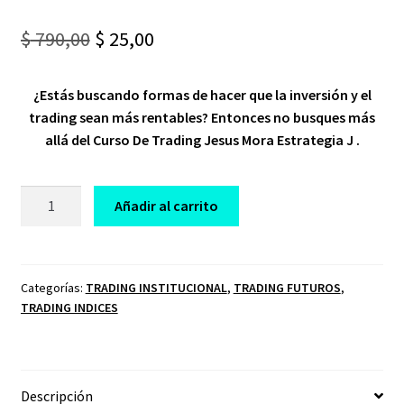
Original
Current
$
790,00
$
25,00
price
price
¿Estás buscando formas de hacer que la inversión y el
was:
is:
trading sean más rentables? Entonces no busques más
$ 790,00.
$ 25,00.
allá del Curso De Trading Jesus Mora Estrategia J .
CURSO
Añadir al carrito
DE
TRADING
JESUS
MORA
Categorías:
TRADING INSTITUCIONAL
,
TRADING FUTUROS
,
TRADING INDICES
TRADER
cantidad
Descripción