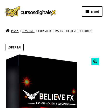
Ir
Ir
Menú
a
al
la
contenido
INICIO
navegación
Inicio
TRADING
CURSO DE TRADING BELIEVE FX FOREX
TIENDA
¡OFERTA!
Expandi
CURSOS
el
menú
MEMBRESIA
hijo
MI CUENTA
CARRITO
CONTACTO