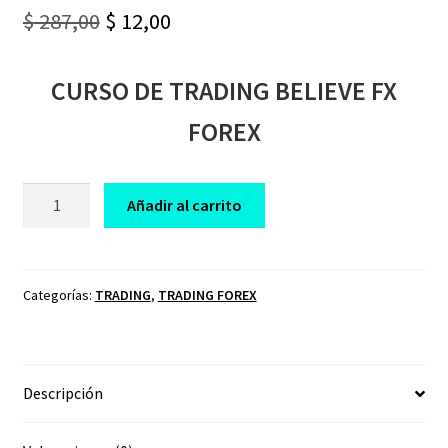
Original
Current
$
287,00
$
12,00
price
price
CURSO DE TRADING BELIEVE FX
was:
is:
$ 287,00.
$ 12,00.
FOREX
CURSO
Añadir al carrito
DE
TRADING
BELIEVE
FX
Categorías:
TRADING
,
TRADING FOREX
FOREX
cantidad
Descripción