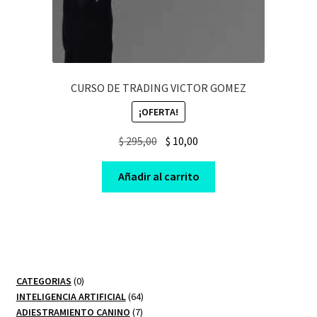
CURSO DE TRADING VICTOR GOMEZ
¡OFERTA!
Original
Current
$
295,00
$
10,00
price
price
was:
is:
Añadir al carrito
$ 295,00.
$ 10,00.
0
CATEGORIAS
0
productos
64
INTELIGENCIA ARTIFICIAL
64
7
productos
ADIESTRAMIENTO CANINO
7