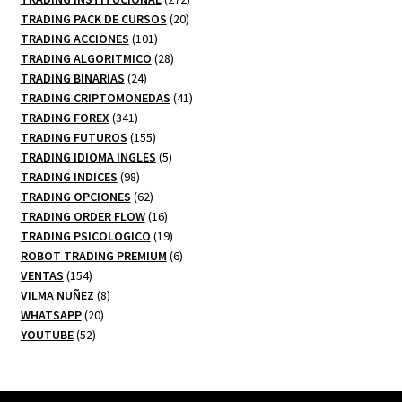
20
productos
TRADING PACK DE CURSOS
20
101
productos
TRADING ACCIONES
101
productos
28
TRADING ALGORITMICO
28
24
productos
TRADING BINARIAS
24
productos
41
TRADING CRIPTOMONEDAS
41
341
productos
TRADING FOREX
341
productos
155
TRADING FUTUROS
155
productos
5
TRADING IDIOMA INGLES
5
98
productos
TRADING INDICES
98
productos
62
TRADING OPCIONES
62
productos
16
TRADING ORDER FLOW
16
productos
19
TRADING PSICOLOGICO
19
productos
6
ROBOT TRADING PREMIUM
6
154
productos
VENTAS
154
productos
8
VILMA NUÑEZ
8
20
productos
WHATSAPP
20
52
productos
YOUTUBE
52
productos