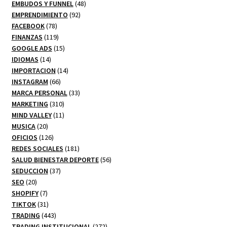
productos
48
EMBUDOS Y FUNNEL
48
92
productos
EMPRENDIMIENTO
92
78
productos
FACEBOOK
78
productos
119
FINANZAS
119
productos
15
GOOGLE ADS
15
14
productos
IDIOMAS
14
productos
14
IMPORTACION
14
66
productos
INSTAGRAM
66
productos
33
MARCA PERSONAL
33
310
productos
MARKETING
310
productos
11
MIND VALLEY
11
20
productos
MUSICA
20
productos
126
OFICIOS
126
productos
181
REDES SOCIALES
181
productos
56
SALUD BIENESTAR DEPORTE
56
37
productos
SEDUCCION
37
20
productos
SEO
20
productos
7
SHOPIFY
7
productos
31
TIKTOK
31
productos
443
TRADING
443
productos
272
TRADING INSTITUCIONAL
272