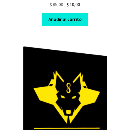
Original
Current
$
85,00
$
10,00
price
price
was:
is:
Añadir al carrito
$ 85,00.
$ 10,00.