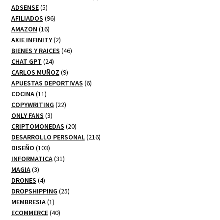
5
productos
ADSENSE
5
productos
96
AFILIADOS
96
16
productos
AMAZON
16
productos
2
AXIE INFINITY
2
productos
46
BIENES Y RAICES
46
24
productos
CHAT GPT
24
productos
9
CARLOS MUÑOZ
9
productos
6
APUESTAS DEPORTIVAS
6
11
productos
COCINA
11
productos
22
COPYWRITING
22
3
productos
ONLY FANS
3
productos
20
CRIPTOMONEDAS
20
productos
216
DESARROLLO PERSONAL
216
103
productos
DISEÑO
103
productos
31
INFORMATICA
31
3
productos
MAGIA
3
productos
4
DRONES
4
productos
25
DROPSHIPPING
25
1
productos
MEMBRESIA
1
producto
40
ECOMMERCE
40