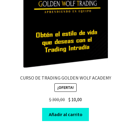
CURSO DE TRADING GOLDEN WOLF ACADEMY
¡OFERTA!
Original
Current
$
300,00
$
10,00
price
price
was:
is:
Añadir al carrito
$ 300,00.
$ 10,00.