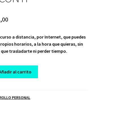
ginal
Current
,00
ce
price
 curso a distancia, por Internet, que puedes
:
is:
propios horarios, a la hora que quieras, sin
,00.
$ 10,00.
 que trasladarte ni perder tiempo.
Añadir al carrito
ROLLO PERSONAL