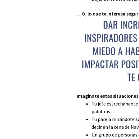
…O, lo que te interesa segu
Imagínate estas situaciones
Tu jefe estrechándote 
palabras…
Tu pareja mirándote so
decir en la cena de Na
Un grupo de personas 