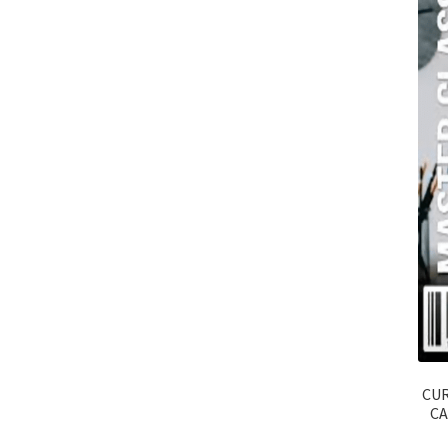
CUR
C