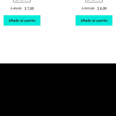
Original
Current
Original
Curre
$
49,00
$
7,00
$
997,00
$
8,00
price
price
price
price
was:
is:
was:
is:
Añadir al carrito
Añadir al carrito
$ 49,00.
$ 7,00.
$ 997,00.
$ 8,00.