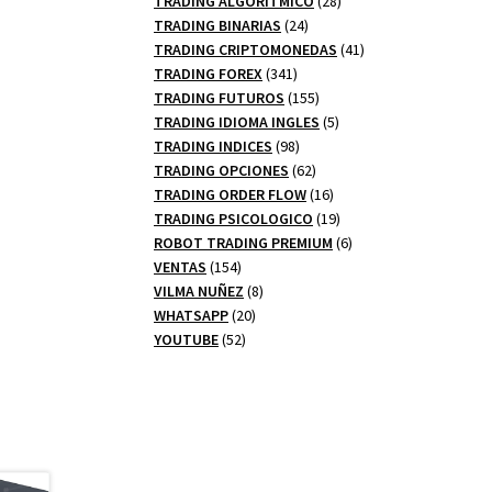
TRADING ALGORITMICO
28
24
productos
TRADING BINARIAS
24
productos
41
TRADING CRIPTOMONEDAS
41
341
productos
TRADING FOREX
341
productos
155
TRADING FUTUROS
155
productos
5
TRADING IDIOMA INGLES
5
98
productos
TRADING INDICES
98
productos
62
TRADING OPCIONES
62
productos
16
TRADING ORDER FLOW
16
productos
19
TRADING PSICOLOGICO
19
productos
6
ROBOT TRADING PREMIUM
6
154
productos
VENTAS
154
productos
8
VILMA NUÑEZ
8
20
productos
WHATSAPP
20
52
productos
YOUTUBE
52
productos