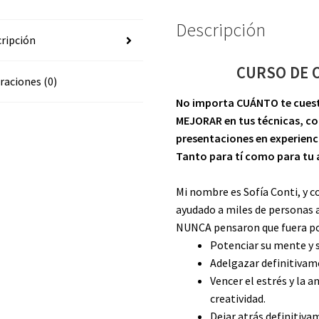
Descripción
ripción
CURSO DE 
raciones (0)
No importa CUÁNTO te cues
MEJORAR en tus técnicas, co
presentaciones en experienci
Tanto para tí como para tu 
Mi nombre es Sofía Conti, y 
ayudado a miles de personas a
NUNCA pensaron que fuera po
Potenciar su mente y 
Adelgazar definitivam
Vencer el estrés y la 
creatividad.
Dejar atrás definitiva