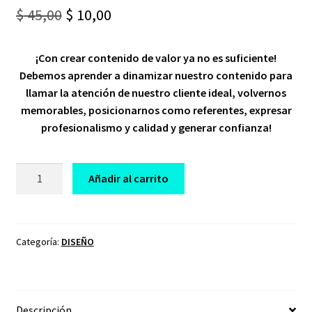
Original
Current
$
45,00
$
10,00
price
price
¡Con crear contenido de valor ya no es suficiente!
was:
is:
Debemos aprender a dinamizar nuestro contenido para
$ 45,00.
$ 10,00.
llamar la atención de nuestro cliente ideal, volvernos
memorables, posicionarnos como referentes, expresar
profesionalismo y calidad y generar confianza!
CURSO
Añadir al carrito
CAPCUT
PRO
GIULI
GARZON
Categoría:
DISEÑO
cantidad
Descripción