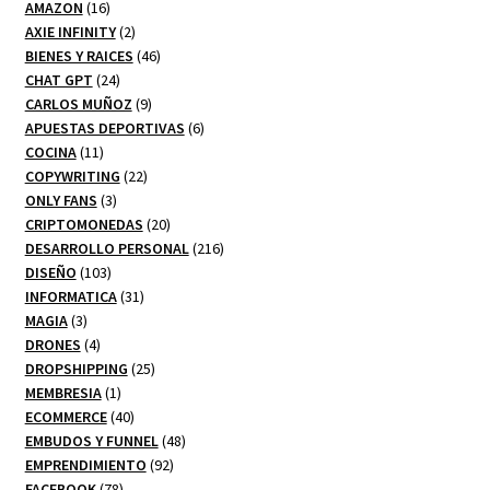
16
productos
AMAZON
16
productos
2
AXIE INFINITY
2
productos
46
BIENES Y RAICES
46
24
productos
CHAT GPT
24
productos
9
CARLOS MUÑOZ
9
productos
6
APUESTAS DEPORTIVAS
6
11
productos
COCINA
11
productos
22
COPYWRITING
22
3
productos
ONLY FANS
3
productos
20
CRIPTOMONEDAS
20
productos
216
DESARROLLO PERSONAL
216
103
productos
DISEÑO
103
productos
31
INFORMATICA
31
3
productos
MAGIA
3
productos
4
DRONES
4
productos
25
DROPSHIPPING
25
1
productos
MEMBRESIA
1
producto
40
ECOMMERCE
40
productos
48
EMBUDOS Y FUNNEL
48
92
productos
EMPRENDIMIENTO
92
78
productos
FACEBOOK
78