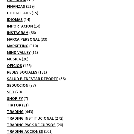
productos
119
FINANZAS
119
productos
15
GOOGLE ADS
15
14
productos
IDIOMAS
14
productos
14
IMPORTACION
14
66
productos
INSTAGRAM
66
productos
33
MARCA PERSONAL
33
310
productos
MARKETING
310
productos
11
MIND VALLEY
11
20
productos
MUSICA
20
productos
126
OFICIOS
126
productos
181
REDES SOCIALES
181
productos
56
SALUD BIENESTAR DEPORTE
56
37
productos
SEDUCCION
37
20
productos
SEO
20
productos
7
SHOPIFY
7
productos
31
TIKTOK
31
productos
443
TRADING
443
productos
272
TRADING INSTITUCIONAL
272
20
productos
TRADING PACK DE CURSOS
20
101
productos
TRADING ACCIONES
101