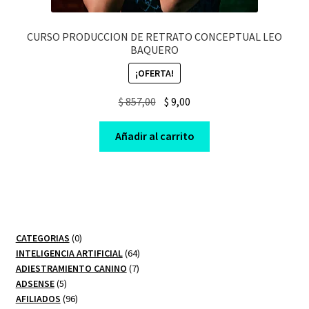
CURSO PRODUCCION DE RETRATO CONCEPTUAL LEO
BAQUERO
¡OFERTA!
Original
Current
$
857,00
$
9,00
price
price
was:
is:
Añadir al carrito
$ 857,00.
$ 9,00.
0
CATEGORIAS
0
productos
64
INTELIGENCIA ARTIFICIAL
64
7
productos
ADIESTRAMIENTO CANINO
7
5
productos
ADSENSE
5
productos
96
AFILIADOS
96