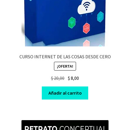
CURSO INTERNET DE LAS COSAS DESDE CERO
¡OFERTA!
Original
Current
$
20,00
$
8,00
price
price
was:
is:
Añadir al carrito
$ 20,00.
$ 8,00.