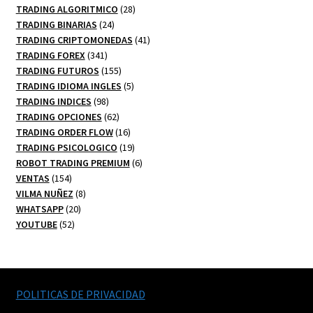
productos
28
TRADING ALGORITMICO
28
24
productos
TRADING BINARIAS
24
productos
41
TRADING CRIPTOMONEDAS
41
341
productos
TRADING FOREX
341
productos
155
TRADING FUTUROS
155
productos
5
TRADING IDIOMA INGLES
5
98
productos
TRADING INDICES
98
productos
62
TRADING OPCIONES
62
productos
16
TRADING ORDER FLOW
16
productos
19
TRADING PSICOLOGICO
19
productos
6
ROBOT TRADING PREMIUM
6
154
productos
VENTAS
154
productos
8
VILMA NUÑEZ
8
20
productos
WHATSAPP
20
52
productos
YOUTUBE
52
productos
POLITICAS DE PRIVACIDAD