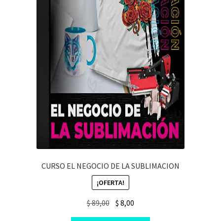
CURSO EL NEGOCIO DE LA SUBLIMACION
¡OFERTA!
Original
Current
$
89,00
$
8,00
price
price