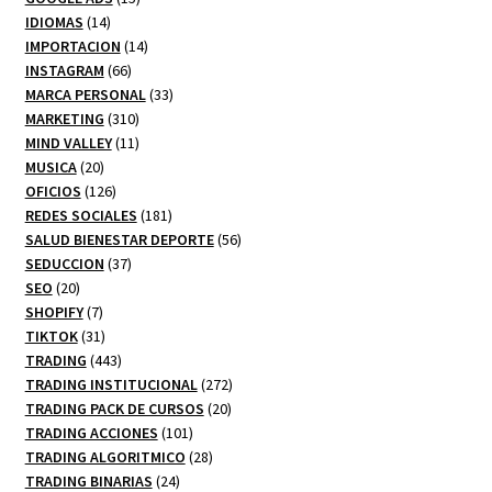
14
productos
IDIOMAS
14
productos
14
IMPORTACION
14
66
productos
INSTAGRAM
66
productos
33
MARCA PERSONAL
33
310
productos
MARKETING
310
productos
11
MIND VALLEY
11
20
productos
MUSICA
20
productos
126
OFICIOS
126
productos
181
REDES SOCIALES
181
productos
56
SALUD BIENESTAR DEPORTE
56
37
productos
SEDUCCION
37
20
productos
SEO
20
productos
7
SHOPIFY
7
productos
31
TIKTOK
31
productos
443
TRADING
443
productos
272
TRADING INSTITUCIONAL
272
20
productos
TRADING PACK DE CURSOS
20
101
productos
TRADING ACCIONES
101
productos
28
TRADING ALGORITMICO
28
24
productos
TRADING BINARIAS
24