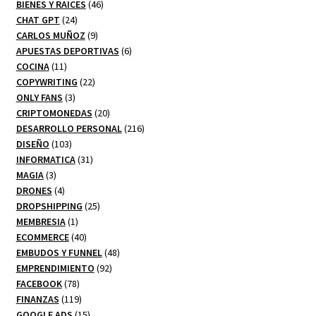
productos
46
BIENES Y RAICES
46
24
productos
CHAT GPT
24
productos
9
CARLOS MUÑOZ
9
productos
6
APUESTAS DEPORTIVAS
6
11
productos
COCINA
11
productos
22
COPYWRITING
22
3
productos
ONLY FANS
3
productos
20
CRIPTOMONEDAS
20
productos
216
DESARROLLO PERSONAL
216
103
productos
DISEÑO
103
productos
31
INFORMATICA
31
3
productos
MAGIA
3
productos
4
DRONES
4
productos
25
DROPSHIPPING
25
1
productos
MEMBRESIA
1
producto
40
ECOMMERCE
40
productos
48
EMBUDOS Y FUNNEL
48
92
productos
EMPRENDIMIENTO
92
78
productos
FACEBOOK
78
productos
119
FINANZAS
119
productos
15
GOOGLE ADS
15