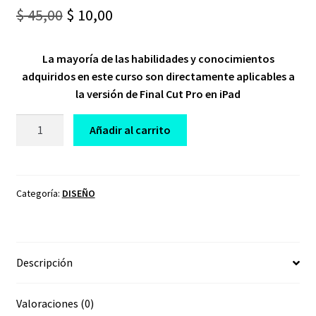
Original
Current
$
45,00
$
10,00
price
price
La mayoría de las habilidades y conocimientos
was:
is:
adquiridos en este curso son directamente aplicables a
$ 45,00.
$ 10,00.
la versión de Final Cut Pro en iPad
CURSO
Añadir al carrito
FINAL
CUT
PRO
2024
Categoría:
DISEÑO
cantidad
Descripción
Valoraciones (0)