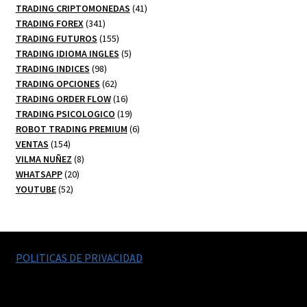
productos
41
TRADING CRIPTOMONEDAS
41
341
productos
TRADING FOREX
341
productos
155
TRADING FUTUROS
155
productos
5
TRADING IDIOMA INGLES
5
98
productos
TRADING INDICES
98
productos
62
TRADING OPCIONES
62
productos
16
TRADING ORDER FLOW
16
productos
19
TRADING PSICOLOGICO
19
productos
6
ROBOT TRADING PREMIUM
6
154
productos
VENTAS
154
productos
8
VILMA NUÑEZ
8
20
productos
WHATSAPP
20
52
productos
YOUTUBE
52
productos
POLITICAS DE PRIVACIDAD