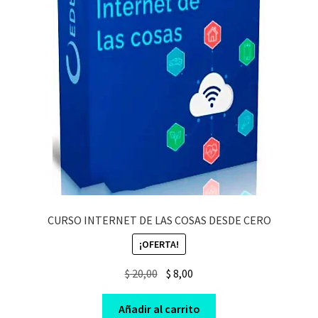
CURSO INTERNET DE LAS COSAS DESDE CERO
¡OFERTA!
Original
Current
$
20,00
$
8,00
price
price
was:
is:
Añadir al carrito