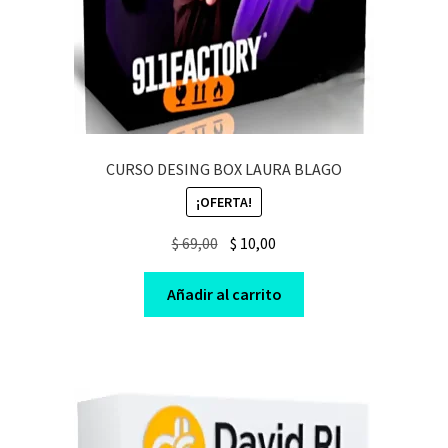
CURSO DESING BOX LAURA BLAGO
¡OFERTA!
Original
Current
$
69,00
$
10,00
price
price
was:
is:
Añadir al carrito
$ 69,00.
$ 10,00.