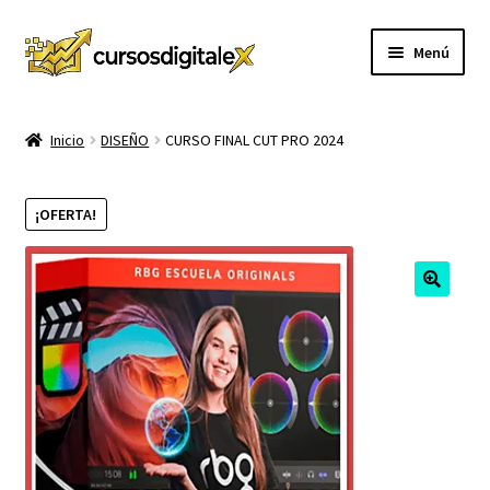
Ir
Ir
Menú
a
al
la
contenido
INICIO
navegación
Inicio
DISEÑO
CURSO FINAL CUT PRO 2024
TIENDA
¡OFERTA!
Expandi
CURSOS
el
menú
MEMBRESIA
hijo
MI CUENTA
CARRITO
CONTACTO