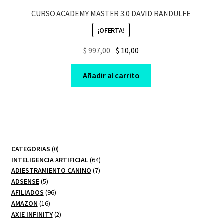
CURSO ACADEMY MASTER 3.0 DAVID RANDULFE
¡OFERTA!
Original
Current
$
997,00
$
10,00
price
price
was:
is:
Añadir al carrito
$ 997,00.
$ 10,00.
0
CATEGORIAS
0
productos
64
INTELIGENCIA ARTIFICIAL
64
7
productos
ADIESTRAMIENTO CANINO
7
5
productos
ADSENSE
5
productos
96
AFILIADOS
96
16
productos
AMAZON
16
productos
2
AXIE INFINITY
2