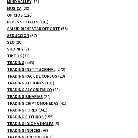
productos
11
MIND VALLEY
11
20
productos
MUSICA
20
productos
126
OFICIOS
126
productos
181
REDES SOCIALES
181
productos
56
SALUD BIENESTAR DEPORTE
56
37
productos
SEDUCCION
37
20
productos
SEO
20
productos
7
SHOPIFY
7
productos
31
TIKTOK
31
productos
443
TRADING
443
productos
272
TRADING INSTITUCIONAL
272
20
productos
TRADING PACK DE CURSOS
20
101
productos
TRADING ACCIONES
101
productos
28
TRADING ALGORITMICO
28
24
productos
TRADING BINARIAS
24
productos
41
TRADING CRIPTOMONEDAS
41
341
productos
TRADING FOREX
341
productos
155
TRADING FUTUROS
155
productos
5
TRADING IDIOMA INGLES
5
98
productos
TRADING INDICES
98
productos
62
TRADING OPCIONES
62