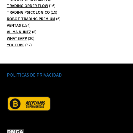
productos
16
TRADING ORDER FLOW
16
productos
19
TRADING PSICOLOGICO
19
productos
6
ROBOT TRADING PREMIUM
6
154
productos
VENTAS
154
productos
8
VILMA NUÑEZ
8
20
productos
WHATSAPP
20
52
productos
YOUTUBE
52
productos
POLITICAS DE PRIVACIDAD