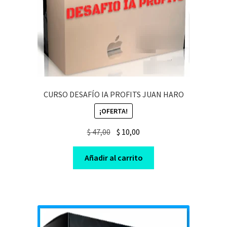
CURSO DESAFÍO IA PROFITS JUAN HARO
¡OFERTA!
Original
Current
$
47,00
$
10,00
price
price
was:
is:
Añadir al carrito
$ 47,00.
$ 10,00.