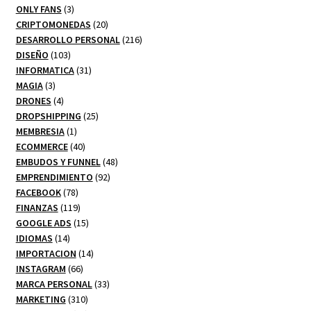
3
productos
ONLY FANS
3
productos
20
CRIPTOMONEDAS
20
productos
216
DESARROLLO PERSONAL
216
103
productos
DISEÑO
103
productos
31
INFORMATICA
31
3
productos
MAGIA
3
productos
4
DRONES
4
productos
25
DROPSHIPPING
25
1
productos
MEMBRESIA
1
producto
40
ECOMMERCE
40
productos
48
EMBUDOS Y FUNNEL
48
92
productos
EMPRENDIMIENTO
92
78
productos
FACEBOOK
78
productos
119
FINANZAS
119
productos
15
GOOGLE ADS
15
14
productos
IDIOMAS
14
productos
14
IMPORTACION
14
66
productos
INSTAGRAM
66
productos
33
MARCA PERSONAL
33
310
productos
MARKETING
310