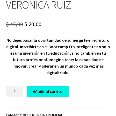
VERONICA RUIZ
Original
Current
$
47,00
$
20,00
price
price
No dejes pasar la oportunidad de sumergirte en el futuro
was:
is:
digital. Inscribirte en el Bootcamp Era Inteligente no solo
$ 47,00.
$ 20,00.
es una inversión en tu educación, sino también en tu
futuro profesional. Imagina tener la capacidad de
innovar, crear y liderar en un mundo cada vez más
digitalizado.
CURSO
Añadir al carrito
BOOTCAMP
LA
ERA
INTELIGENTE
Categoría:
INTELIGENCIA ARTIFICIAL