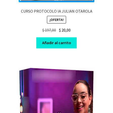
CURSO PROTOCOLO IA JULIAN OTAROLA
¡OFERTA!
Original
Current
$
197,00
$
20,00
price
price
was:
is:
Añadir al carrito
$ 197,00.
$ 20,00.