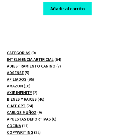
price
price
was:
is:
Añadir al carrito
$ 29,00.
$ 10,00.
0
CATEGORIAS
0
productos
64
INTELIGENCIA ARTIFICIAL
64
7
productos
ADIESTRAMIENTO CANINO
7
5
productos
ADSENSE
5
productos
96
AFILIADOS
96
16
productos
AMAZON
16
productos
2
AXIE INFINITY
2
productos
46
BIENES Y RAICES
46
24
productos
CHAT GPT
24
productos
9
CARLOS MUÑOZ
9
productos
6
APUESTAS DEPORTIVAS
6
11
productos
COCINA
11
productos
22
COPYWRITING
22