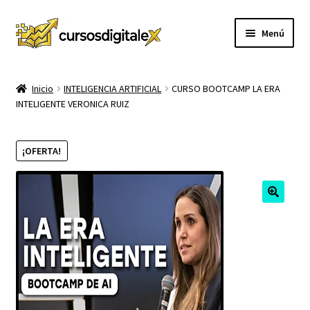
Ir
Ir
Menú
a
al
la
contenido
INICIO
navegación
Inicio
INTELIGENCIA ARTIFICIAL
CURSO BOOTCAMP LA ERA
INTELIGENTE VERONICA RUIZ
TIENDA
Expandi
CURSOS
¡OFERTA!
el
menú
MEMBRESIA
hijo
MI CUENTA
CARRITO
CONTACTO