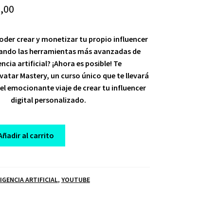
ginal
Current
,00
ce
price
oder crear y monetizar tu propio influencer
:
is:
izando las herramientas más avanzadas de
,00.
$ 20,00.
encia artificial? ¡Ahora es posible! Te
atar Mastery, un curso único que te llevará
el emocionante viaje de crear tu influencer
digital personalizado.
Añadir al carrito
IGENCIA ARTIFICIAL
,
YOUTUBE