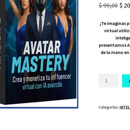
Ori
$
99,00
$
20
pri
¿Te imaginas p
was
virtual util
$ 99
intelig
presentamos Av
de la mano en 
CURSO
AVATAR
MASTERY
cantidad
Categorías:
INTEL