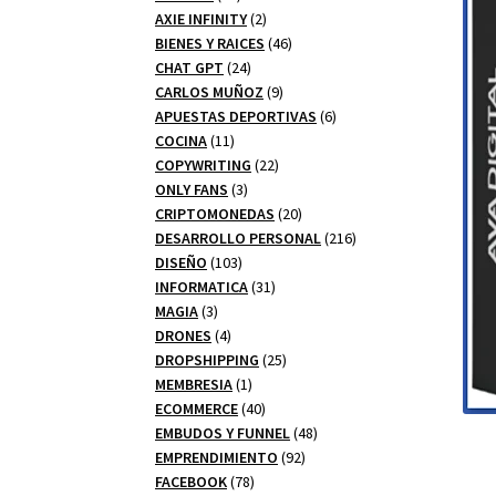
productos
2
AXIE INFINITY
2
productos
46
BIENES Y RAICES
46
24
productos
CHAT GPT
24
productos
9
CARLOS MUÑOZ
9
productos
6
APUESTAS DEPORTIVAS
6
11
productos
COCINA
11
productos
22
COPYWRITING
22
3
productos
ONLY FANS
3
productos
20
CRIPTOMONEDAS
20
productos
216
DESARROLLO PERSONAL
216
103
productos
DISEÑO
103
productos
31
INFORMATICA
31
3
productos
MAGIA
3
productos
4
DRONES
4
productos
25
DROPSHIPPING
25
1
productos
MEMBRESIA
1
producto
40
ECOMMERCE
40
productos
48
EMBUDOS Y FUNNEL
48
92
productos
EMPRENDIMIENTO
92
78
productos
FACEBOOK
78