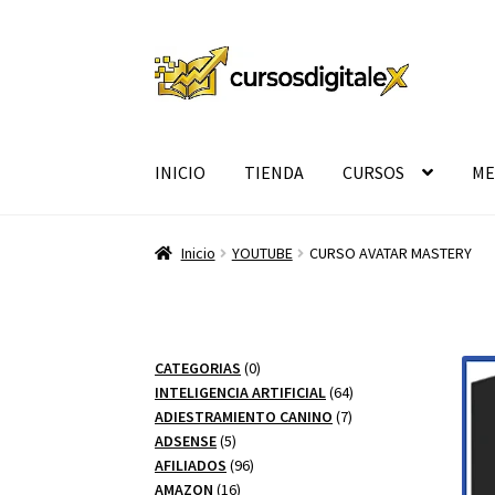
Ir
Ir
a
al
la
contenido
navegación
INICIO
TIENDA
CURSOS
ME
Inicio
YOUTUBE
CURSO AVATAR MASTERY
0
CATEGORIAS
0
productos
64
INTELIGENCIA ARTIFICIAL
64
7
productos
ADIESTRAMIENTO CANINO
7
5
productos
ADSENSE
5
productos
96
AFILIADOS
96
16
productos
AMAZON
16