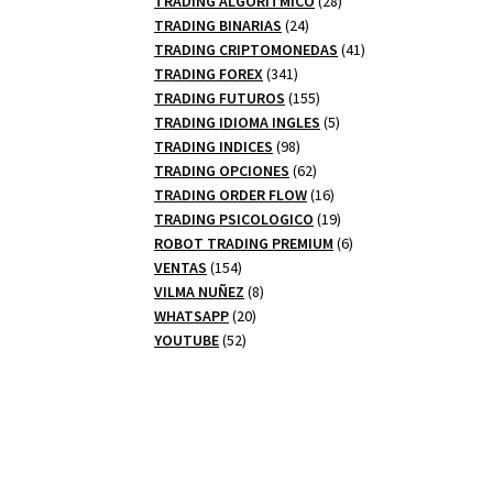
TRADING ALGORITMICO
28
24
productos
TRADING BINARIAS
24
productos
41
TRADING CRIPTOMONEDAS
41
341
productos
TRADING FOREX
341
productos
155
TRADING FUTUROS
155
productos
5
TRADING IDIOMA INGLES
5
98
productos
TRADING INDICES
98
productos
62
TRADING OPCIONES
62
productos
16
TRADING ORDER FLOW
16
productos
19
TRADING PSICOLOGICO
19
productos
6
ROBOT TRADING PREMIUM
6
154
productos
VENTAS
154
productos
8
VILMA NUÑEZ
8
20
productos
WHATSAPP
20
52
productos
YOUTUBE
52
productos