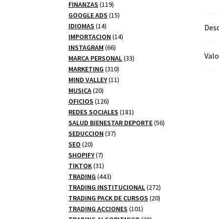
productos
119
FINANZAS
119
productos
15
GOOGLE ADS
15
14
productos
IDIOMAS
14
Desc
productos
14
IMPORTACION
14
66
productos
INSTAGRAM
66
Valo
productos
33
MARCA PERSONAL
33
310
productos
MARKETING
310
productos
11
MIND VALLEY
11
20
productos
MUSICA
20
productos
126
OFICIOS
126
productos
181
REDES SOCIALES
181
productos
56
SALUD BIENESTAR DEPORTE
56
37
productos
SEDUCCION
37
20
productos
SEO
20
productos
7
SHOPIFY
7
productos
31
TIKTOK
31
productos
443
TRADING
443
productos
272
TRADING INSTITUCIONAL
272
20
productos
TRADING PACK DE CURSOS
20
101
productos
TRADING ACCIONES
101
productos
28