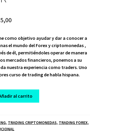
iginal
Current
5,00
ice
price
ene como objetivo ayudar y dar a conocer a
s:
is:
nas el mundo del Forex y criptomonedas ,
50,00.
$ 15,00.
avés de él, permitiéndoles operar de manera
 los mercados financieros, ponemos a su
oda nuestra experiencia como traders. Uno
ores curso de trading de habla hispana.
Añadir al carrito
ING
,
TRADING CRIPTOMONEDAS
,
TRADING FOREX
,
UCIONAL