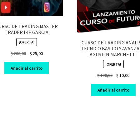
URSO DE TRADING MASTER
TRADER IKE GARCIA
CURSO DE TRADING ANALI
¡OFERTA!
TECNICO BASICO Y AVANZ
Original
Current
$
200,00
$
25,00
AGUSTIN MARCHETTI
price
price
¡OFERTA!
was:
is:
Añadir al carrito
$ 200,00.
$ 25,00.
Original
Curre
$
190,00
$
10,00
price
price
was:
is:
Añadir al carrito
$ 190,00.
$ 10,0