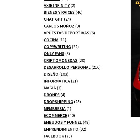
productos
2
AXIE INFINITY
2
productos
46
BIENES Y RAICES
46
24
productos
CHAT GPT
24
productos
9
CARLOS MUÑOZ
9
productos
6
APUESTAS DEPORTIVAS
6
11
productos
COCINA
11
productos
22
COPYWRITING
22
3
productos
ONLY FANS
3
productos
20
CRIPTOMONEDAS
20
productos
216
DESARROLLO PERSONAL
216
103
productos
DISEÑO
103
productos
31
INFORMATICA
31
3
productos
MAGIA
3
productos
4
DRONES
4
productos
25
DROPSHIPPING
25
1
productos
MEMBRESIA
1
producto
40
ECOMMERCE
40
productos
48
EMBUDOS Y FUNNEL
48
92
productos
EMPRENDIMIENTO
92
78
productos
FACEBOOK
78