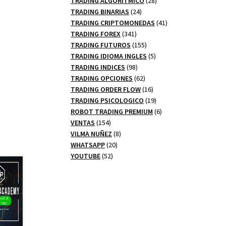
TRADING ALGORITMICO
28
24
productos
TRADING BINARIAS
24
productos
41
TRADING CRIPTOMONEDAS
41
341
productos
TRADING FOREX
341
productos
155
TRADING FUTUROS
155
productos
5
TRADING IDIOMA INGLES
5
98
productos
TRADING INDICES
98
productos
62
TRADING OPCIONES
62
productos
16
TRADING ORDER FLOW
16
productos
19
TRADING PSICOLOGICO
19
productos
6
ROBOT TRADING PREMIUM
6
154
productos
VENTAS
154
productos
8
VILMA NUÑEZ
8
20
productos
WHATSAPP
20
52
productos
YOUTUBE
52
productos