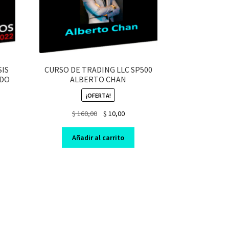
SIS
CURSO DE TRADING LLC SP500
ADO
ALBERTO CHAN
¡OFERTA!
Original
Current
$
160,00
$
10,00
nt
price
price
was:
is:
Añadir al carrito
$ 160,00.
$ 10,00.
0.