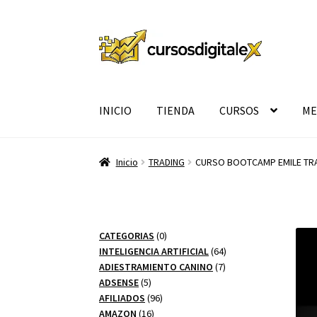
Ir
Ir
a
al
la
contenido
navegación
INICIO
TIENDA
CURSOS
ME
Inicio
TRADING
CURSO BOOTCAMP EMILE TR
0
CATEGORIAS
0
productos
64
INTELIGENCIA ARTIFICIAL
64
7
productos
ADIESTRAMIENTO CANINO
7
5
productos
ADSENSE
5
productos
96
AFILIADOS
96
16
productos
AMAZON
16