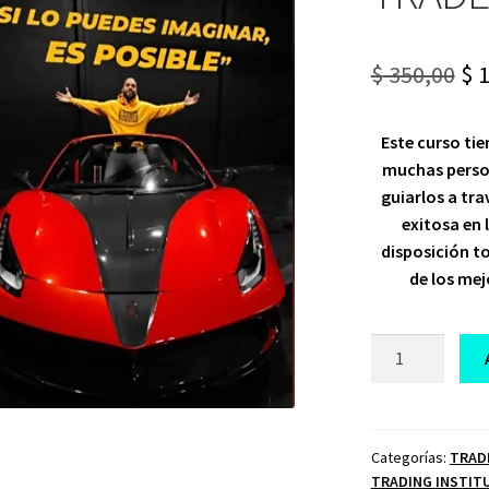
Or
$
350,00
$
1
pr
Este curso ti
wa
muchas perso
$ 3
guiarlos a tr
exitosa en
disposición t
de los mej
CURSO
BOOTCAMP
EMILE
TRADER
cantidad
Categorías:
TRAD
TRADING INSTIT