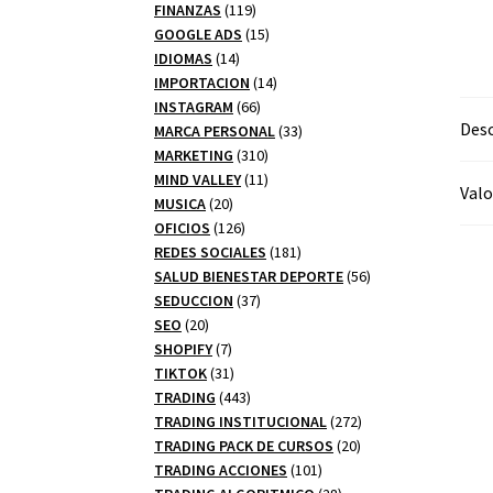
productos
119
FINANZAS
119
productos
15
GOOGLE ADS
15
14
productos
IDIOMAS
14
productos
14
IMPORTACION
14
66
productos
INSTAGRAM
66
Desc
productos
33
MARCA PERSONAL
33
310
productos
MARKETING
310
productos
11
MIND VALLEY
11
Valo
20
productos
MUSICA
20
productos
126
OFICIOS
126
productos
181
REDES SOCIALES
181
productos
56
SALUD BIENESTAR DEPORTE
56
37
productos
SEDUCCION
37
20
productos
SEO
20
productos
7
SHOPIFY
7
productos
31
TIKTOK
31
productos
443
TRADING
443
productos
272
TRADING INSTITUCIONAL
272
20
productos
TRADING PACK DE CURSOS
20
101
productos
TRADING ACCIONES
101
productos
28