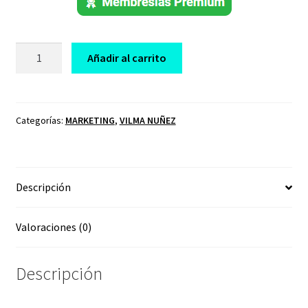
CURSO
Añadir al carrito
ACCIONABLES
VILMA
NUÑEZ
cantidad
Categorías:
MARKETING
,
VILMA NUÑEZ
Descripción
Valoraciones (0)
Descripción