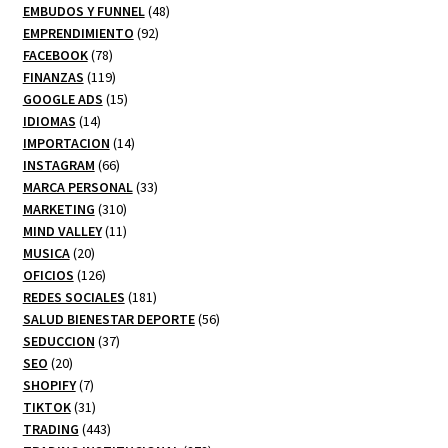
productos
48
EMBUDOS Y FUNNEL
48
92
productos
EMPRENDIMIENTO
92
78
productos
FACEBOOK
78
productos
119
FINANZAS
119
productos
15
GOOGLE ADS
15
14
productos
IDIOMAS
14
productos
14
IMPORTACION
14
66
productos
INSTAGRAM
66
productos
33
MARCA PERSONAL
33
310
productos
MARKETING
310
productos
11
MIND VALLEY
11
20
productos
MUSICA
20
productos
126
OFICIOS
126
productos
181
REDES SOCIALES
181
productos
56
SALUD BIENESTAR DEPORTE
56
37
productos
SEDUCCION
37
20
productos
SEO
20
productos
7
SHOPIFY
7
productos
31
TIKTOK
31
productos
443
TRADING
443