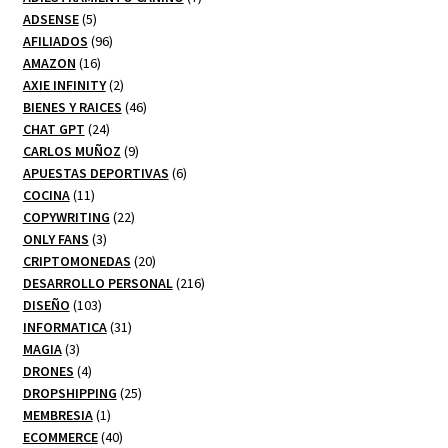
5
productos
ADSENSE
5
productos
96
AFILIADOS
96
16
productos
AMAZON
16
productos
2
AXIE INFINITY
2
productos
46
BIENES Y RAICES
46
24
productos
CHAT GPT
24
productos
9
CARLOS MUÑOZ
9
productos
6
APUESTAS DEPORTIVAS
6
11
productos
COCINA
11
productos
22
COPYWRITING
22
3
productos
ONLY FANS
3
productos
20
CRIPTOMONEDAS
20
productos
216
DESARROLLO PERSONAL
216
103
productos
DISEÑO
103
productos
31
INFORMATICA
31
3
productos
MAGIA
3
productos
4
DRONES
4
productos
25
DROPSHIPPING
25
1
productos
MEMBRESIA
1
producto
40
ECOMMERCE
40