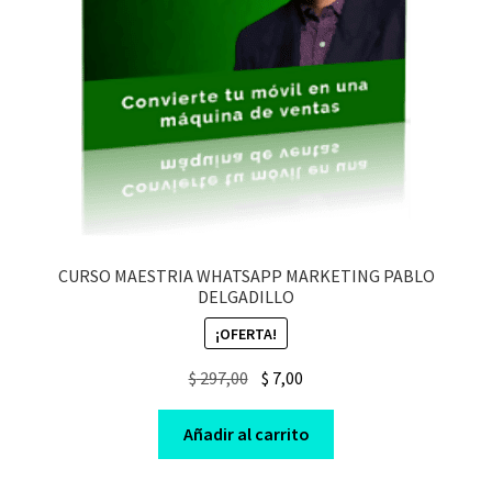
CURSO MAESTRIA WHATSAPP MARKETING PABLO
DELGADILLO
¡OFERTA!
Original
Current
$
297,00
$
7,00
price
price
was:
is:
Añadir al carrito
$ 297,00.
$ 7,00.