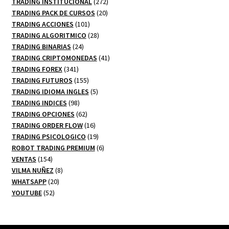
productos
272
TRADING INSTITUCIONAL
272
20
productos
TRADING PACK DE CURSOS
20
101
productos
TRADING ACCIONES
101
productos
28
TRADING ALGORITMICO
28
24
productos
TRADING BINARIAS
24
productos
41
TRADING CRIPTOMONEDAS
41
341
productos
TRADING FOREX
341
productos
155
TRADING FUTUROS
155
productos
5
TRADING IDIOMA INGLES
5
98
productos
TRADING INDICES
98
productos
62
TRADING OPCIONES
62
productos
16
TRADING ORDER FLOW
16
productos
19
TRADING PSICOLOGICO
19
productos
6
ROBOT TRADING PREMIUM
6
154
productos
VENTAS
154
productos
8
VILMA NUÑEZ
8
20
productos
WHATSAPP
20
52
productos
YOUTUBE
52
productos