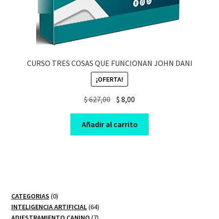
CURSO TRES COSAS QUE FUNCIONAN JOHN DANI
¡OFERTA!
Original
Current
$
627,00
$
8,00
price
price
was:
is:
Añadir al carrito
$ 627,00.
$ 8,00.
0
CATEGORIAS
0
productos
64
INTELIGENCIA ARTIFICIAL
64
7
productos
ADIESTRAMIENTO CANINO
7