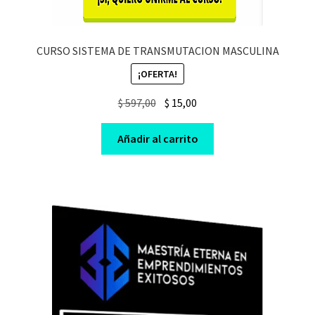
CURSO SISTEMA DE TRANSMUTACION MASCULINA
¡OFERTA!
Original
Current
$
597,00
$
15,00
price
price
was:
is:
Añadir al carrito
$ 597,00.
$ 15,00.