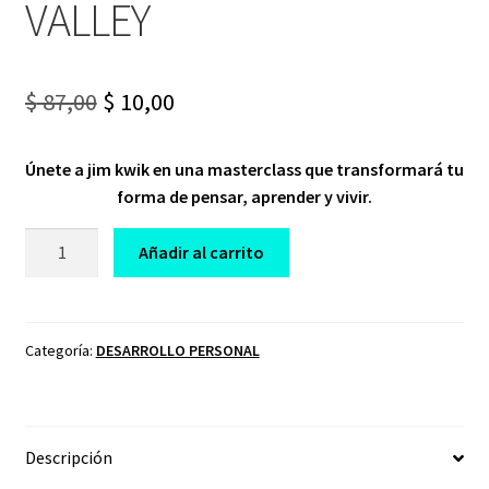
VALLEY
Original
Current
$
87,00
$
10,00
price
price
Únete a jim kwik en una masterclass que transformará tu
was:
is:
forma de pensar, aprender y vivir.
$ 87,00.
$ 10,00.
CURSO
Añadir al carrito
5
DÍAS
PARA
UNA
Categoría:
DESARROLLO PERSONAL
MENTE
PODEROSA
MIND
Descripción
VALLEY
cantidad