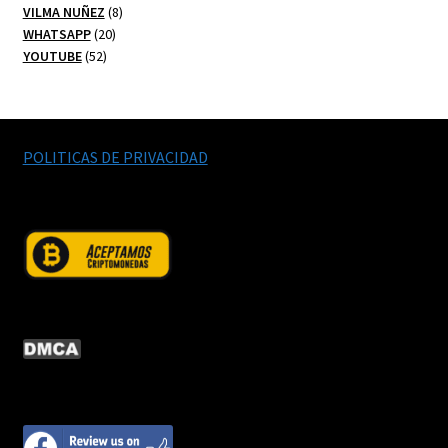
productos
8
VILMA NUÑEZ
8
20
productos
WHATSAPP
20
52
productos
YOUTUBE
52
productos
POLITICAS DE PRIVACIDAD