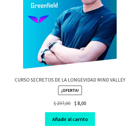
CURSO SECRETOS DE LA LONGEVIDAD MIND VALLEY
¡OFERTA!
Original
Current
$
297,00
$
8,00
price
price
was:
is:
Añadir al carrito
$ 297,00.
$ 8,00.