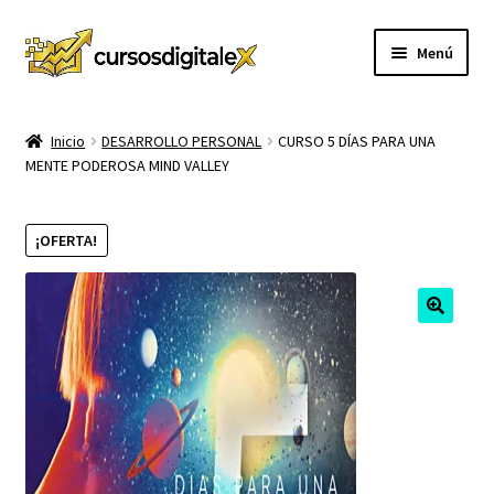
Ir
Ir
Menú
a
al
la
contenido
INICIO
navegación
Inicio
DESARROLLO PERSONAL
CURSO 5 DÍAS PARA UNA
MENTE PODEROSA MIND VALLEY
TIENDA
Expandi
CURSOS
¡OFERTA!
el
menú
MEMBRESIA
hijo
MI CUENTA
CARRITO
CONTACTO