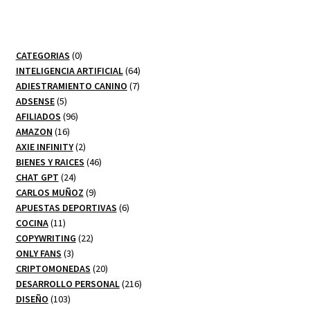
0
CATEGORIAS
0
productos
64
INTELIGENCIA ARTIFICIAL
64
7
productos
ADIESTRAMIENTO CANINO
7
5
productos
ADSENSE
5
productos
96
AFILIADOS
96
16
productos
AMAZON
16
productos
2
AXIE INFINITY
2
productos
46
BIENES Y RAICES
46
24
productos
CHAT GPT
24
productos
9
CARLOS MUÑOZ
9
productos
6
APUESTAS DEPORTIVAS
6
11
productos
COCINA
11
productos
22
COPYWRITING
22
3
productos
ONLY FANS
3
productos
20
CRIPTOMONEDAS
20
productos
216
DESARROLLO PERSONAL
216
103
productos
DISEÑO
103