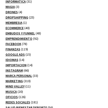
productos
31
INFORMATICA
31
3
productos
MAGIA
3
productos
4
DRONES
4
productos
25
DROPSHIPPING
25
1
productos
MEMBRESIA
1
producto
40
ECOMMERCE
40
productos
48
EMBUDOS Y FUNNEL
48
92
productos
EMPRENDIMIENTO
92
78
productos
FACEBOOK
78
productos
119
FINANZAS
119
productos
15
GOOGLE ADS
15
14
productos
IDIOMAS
14
productos
14
IMPORTACION
14
66
productos
INSTAGRAM
66
productos
33
MARCA PERSONAL
33
310
productos
MARKETING
310
productos
11
MIND VALLEY
11
20
productos
MUSICA
20
productos
126
OFICIOS
126
productos
181
REDES SOCIALES
181
productos
56
SALUD BIENESTAR DEPORTE
56