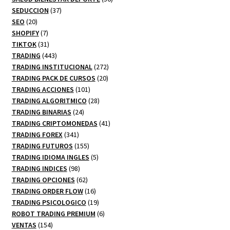
37
productos
SEDUCCION
37
20
productos
SEO
20
productos
7
SHOPIFY
7
productos
31
TIKTOK
31
productos
443
TRADING
443
productos
272
TRADING INSTITUCIONAL
272
20
productos
TRADING PACK DE CURSOS
20
101
productos
TRADING ACCIONES
101
productos
28
TRADING ALGORITMICO
28
24
productos
TRADING BINARIAS
24
productos
41
TRADING CRIPTOMONEDAS
41
341
productos
TRADING FOREX
341
productos
155
TRADING FUTUROS
155
productos
5
TRADING IDIOMA INGLES
5
98
productos
TRADING INDICES
98
productos
62
TRADING OPCIONES
62
productos
16
TRADING ORDER FLOW
16
productos
19
TRADING PSICOLOGICO
19
productos
6
ROBOT TRADING PREMIUM
6
154
productos
VENTAS
154