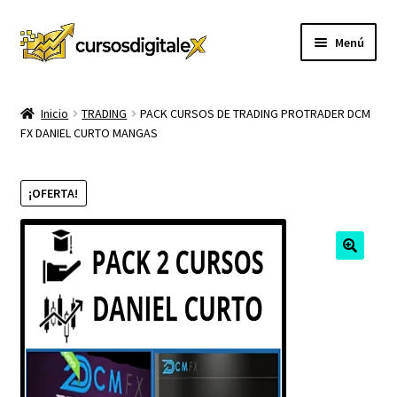
Ir
Ir
Menú
a
al
la
contenido
INICIO
navegación
Inicio
TRADING
PACK CURSOS DE TRADING PROTRADER DCM
FX DANIEL CURTO MANGAS
TIENDA
Expandi
CURSOS
¡OFERTA!
el
menú
MEMBRESIA
hijo
MI CUENTA
CARRITO
CONTACTO