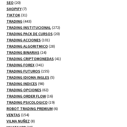
20
productos
SEO
20
productos
7
SHOPIFY
7
productos
31
TIKTOK
31
productos
443
TRADING
443
productos
272
TRADING INSTITUCIONAL
272
20
productos
TRADING PACK DE CURSOS
20
101
productos
TRADING ACCIONES
101
productos
28
TRADING ALGORITMICO
28
24
productos
TRADING BINARIAS
24
productos
41
TRADING CRIPTOMONEDAS
41
341
productos
TRADING FOREX
341
productos
155
TRADING FUTUROS
155
productos
5
TRADING IDIOMA INGLES
5
98
productos
TRADING INDICES
98
productos
62
TRADING OPCIONES
62
productos
16
TRADING ORDER FLOW
16
productos
19
TRADING PSICOLOGICO
19
productos
6
ROBOT TRADING PREMIUM
6
154
productos
VENTAS
154
productos
8
VILMA NUÑEZ
8