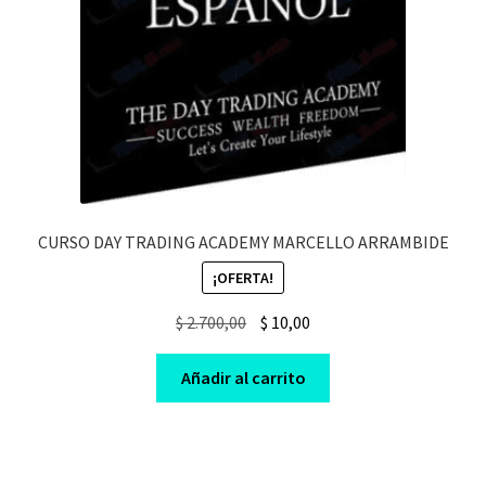
CURSO DAY TRADING ACADEMY MARCELLO ARRAMBIDE
¡OFERTA!
Original
Current
$
2.700,00
$
10,00
price
price
was:
is:
Añadir al carrito
$ 2.700,00.
$ 10,00.