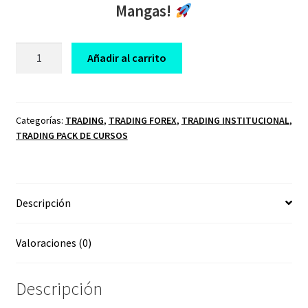
Mangas!
PACK
Añadir al carrito
CURSOS
DE
TRADING
PROTRADER
Categorías:
TRADING
,
TRADING FOREX
,
TRADING INSTITUCIONAL
,
TRADING PACK DE CURSOS
DCM
FX
DANIEL
CURTO
Descripción
MANGAS
cantidad
Valoraciones (0)
Descripción