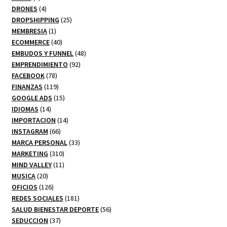
productos
4
DRONES
4
productos
25
DROPSHIPPING
25
1
productos
MEMBRESIA
1
producto
40
ECOMMERCE
40
productos
48
EMBUDOS Y FUNNEL
48
92
productos
EMPRENDIMIENTO
92
78
productos
FACEBOOK
78
productos
119
FINANZAS
119
productos
15
GOOGLE ADS
15
14
productos
IDIOMAS
14
productos
14
IMPORTACION
14
66
productos
INSTAGRAM
66
productos
33
MARCA PERSONAL
33
310
productos
MARKETING
310
productos
11
MIND VALLEY
11
20
productos
MUSICA
20
productos
126
OFICIOS
126
productos
181
REDES SOCIALES
181
productos
56
SALUD BIENESTAR DEPORTE
56
37
productos
SEDUCCION
37