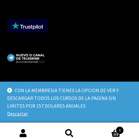
CON LA MEMBRESIA TIENES LA OPCION DE VER Y
DESCARGAR TODOS LOS CURSOS DE LA PAGINA SIN
© CURSOS DIGITALEX 2026
LIMITES POR 157 DOLARES ANUALES
TERMINOS Y CONDICIONES
Built with WooCommerce
.
Descartar
0
Buscar
Buscar