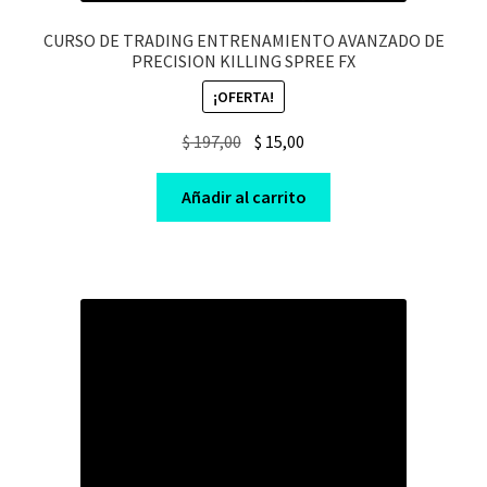
CURSO DE TRADING ENTRENAMIENTO AVANZADO DE
PRECISION KILLING SPREE FX
¡OFERTA!
Original
Current
$
197,00
$
15,00
price
price
was:
is:
Añadir al carrito
$ 197,00.
$ 15,00.