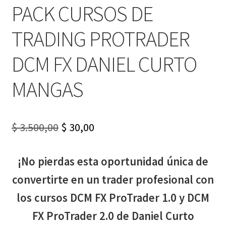
PACK CURSOS DE
TRADING PROTRADER
DCM FX DANIEL CURTO
MANGAS
Original
Current
$
3.500,00
$
30,00
price
price
¡No pierdas esta oportunidad única de
was:
is:
convertirte en un trader profesional con
$ 3.500,00.
$ 30,00.
los cursos DCM FX ProTrader 1.0 y DCM
FX ProTrader 2.0 de Daniel Curto