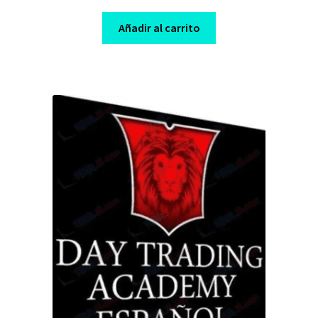
price
price
was:
is:
Añadir al carrito
$ 2.400,00.
$ 10,00.