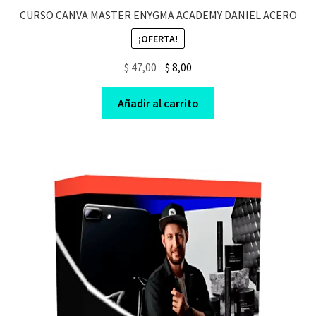
CURSO CANVA MASTER ENYGMA ACADEMY DANIEL ACERO
¡OFERTA!
Original
Current
$
47,00
$
8,00
price
price
was:
is:
Añadir al carrito
$ 47,00.
$ 8,00.