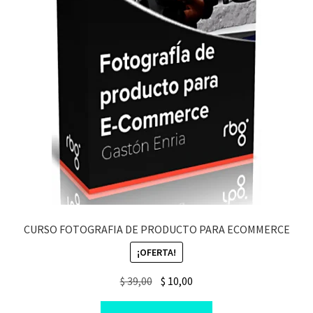
CURSO FOTOGRAFIA DE PRODUCTO PARA ECOMMERCE
¡OFERTA!
Original
Current
$
39,00
$
10,00
price
price