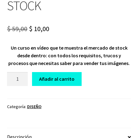
STOCK
Original
Current
$
59,00
$
10,00
price
price
Un curso en vídeo que te muestra el mercado de stock
was:
is:
desde dentro: con todos los requisitos, trucos y
$ 59,00.
$ 10,00.
procesos que necesitas saber para vender tus imágenes.
CURSO
Añadir al carrito
INICIACIÓN
DE
FOTOGRAFÍA
CON
Categoría:
DISEÑO
STOCK
cantidad
Descripción