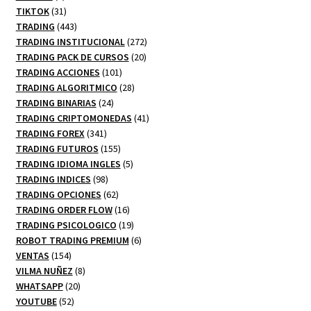
productos
31
TIKTOK
31
productos
443
TRADING
443
productos
272
TRADING INSTITUCIONAL
272
20
productos
TRADING PACK DE CURSOS
20
101
productos
TRADING ACCIONES
101
productos
28
TRADING ALGORITMICO
28
24
productos
TRADING BINARIAS
24
productos
41
TRADING CRIPTOMONEDAS
41
341
productos
TRADING FOREX
341
productos
155
TRADING FUTUROS
155
productos
5
TRADING IDIOMA INGLES
5
98
productos
TRADING INDICES
98
productos
62
TRADING OPCIONES
62
productos
16
TRADING ORDER FLOW
16
productos
19
TRADING PSICOLOGICO
19
productos
6
ROBOT TRADING PREMIUM
6
154
productos
VENTAS
154
productos
8
VILMA NUÑEZ
8
20
productos
WHATSAPP
20
52
productos
YOUTUBE
52