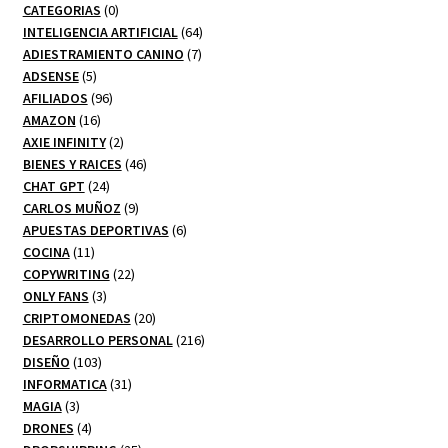
0
CATEGORIAS
0
productos
64
INTELIGENCIA ARTIFICIAL
64
7
productos
ADIESTRAMIENTO CANINO
7
5
productos
ADSENSE
5
productos
96
AFILIADOS
96
16
productos
AMAZON
16
productos
2
AXIE INFINITY
2
productos
46
BIENES Y RAICES
46
24
productos
CHAT GPT
24
productos
9
CARLOS MUÑOZ
9
productos
6
APUESTAS DEPORTIVAS
6
11
productos
COCINA
11
productos
22
COPYWRITING
22
3
productos
ONLY FANS
3
productos
20
CRIPTOMONEDAS
20
productos
216
DESARROLLO PERSONAL
216
103
productos
DISEÑO
103
productos
31
INFORMATICA
31
3
productos
MAGIA
3
productos
4
DRONES
4