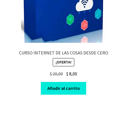
CURSO INTERNET DE LAS COSAS DESDE CERO
¡OFERTA!
Original
Current
$
20,00
$
8,00
price
price
was:
is:
Añadir al carrito
$ 20,00.
$ 8,00.