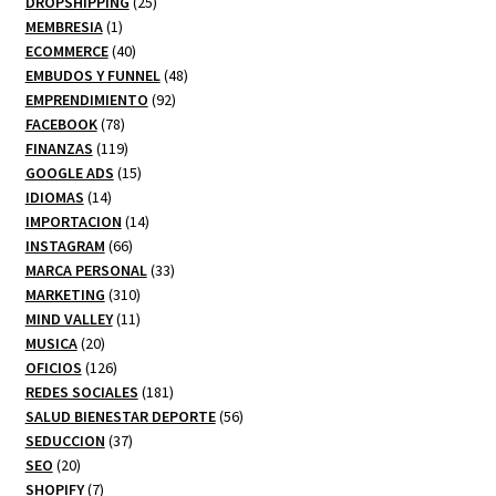
productos
25
DROPSHIPPING
25
1
productos
MEMBRESIA
1
producto
40
ECOMMERCE
40
productos
48
EMBUDOS Y FUNNEL
48
92
productos
EMPRENDIMIENTO
92
78
productos
FACEBOOK
78
productos
119
FINANZAS
119
productos
15
GOOGLE ADS
15
14
productos
IDIOMAS
14
productos
14
IMPORTACION
14
66
productos
INSTAGRAM
66
productos
33
MARCA PERSONAL
33
310
productos
MARKETING
310
productos
11
MIND VALLEY
11
20
productos
MUSICA
20
productos
126
OFICIOS
126
productos
181
REDES SOCIALES
181
productos
56
SALUD BIENESTAR DEPORTE
56
37
productos
SEDUCCION
37
20
productos
SEO
20
productos
7
SHOPIFY
7