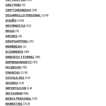
3
productos
ONLY FANS
3
productos
20
CRIPTOMONEDAS
20
productos
216
DESARROLLO PERSONAL
216
103
productos
DISEÑO
103
productos
31
INFORMATICA
31
3
productos
MAGIA
3
productos
4
DRONES
4
productos
25
DROPSHIPPING
25
1
productos
MEMBRESIA
1
producto
40
ECOMMERCE
40
productos
48
EMBUDOS Y FUNNEL
48
92
productos
EMPRENDIMIENTO
92
78
productos
FACEBOOK
78
productos
119
FINANZAS
119
productos
15
GOOGLE ADS
15
14
productos
IDIOMAS
14
productos
14
IMPORTACION
14
66
productos
INSTAGRAM
66
productos
33
MARCA PERSONAL
33
310
productos
MARKETING
310