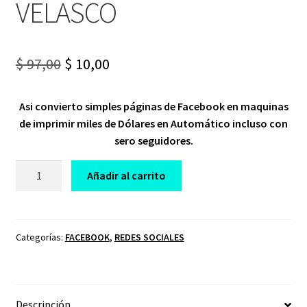
VELASCO
Original
Current
$
97,00
$
10,00
price
price
Asi convierto simples páginas de Facebook en maquinas
was:
is:
de imprimir miles de Dólares en Automático incluso con
$ 97,00.
$ 10,00.
sero seguidores.
DESAFÍO
Añadir al carrito
FACEBOOK
IA
PROFITS
ADRIAN
Categorías:
FACEBOOK
,
REDES SOCIALES
VELASCO
cantidad
Descripción