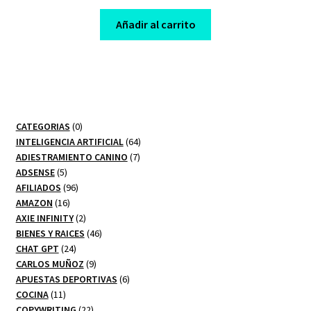
price
price
was:
is:
Añadir al carrito
$ 249,00.
$ 8,00.
0
CATEGORIAS
0
productos
64
INTELIGENCIA ARTIFICIAL
64
7
productos
ADIESTRAMIENTO CANINO
7
5
productos
ADSENSE
5
productos
96
AFILIADOS
96
16
productos
AMAZON
16
productos
2
AXIE INFINITY
2
productos
46
BIENES Y RAICES
46
24
productos
CHAT GPT
24
productos
9
CARLOS MUÑOZ
9
productos
6
APUESTAS DEPORTIVAS
6
11
productos
COCINA
11
productos
22
COPYWRITING
22