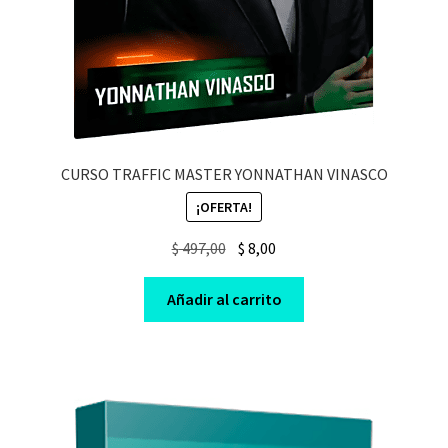
CURSO TRAFFIC MASTER YONNATHAN VINASCO
¡OFERTA!
Original
Current
$
497,00
$
8,00
price
price
was:
is:
Añadir al carrito
$ 497,00.
$ 8,00.