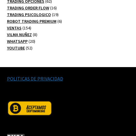
productos
62
TRADING OPCIONES
62
productos
16
TRADING ORDER FLOW
16
productos
19
TRADING PSICOLOGICO
19
productos
6
ROBOT TRADING PREMIUM
6
154
productos
VENTAS
154
productos
8
VILMA NUÑEZ
8
20
productos
WHATSAPP
20
52
productos
YOUTUBE
52
productos
POLITICAS DE PRIVACIDAD