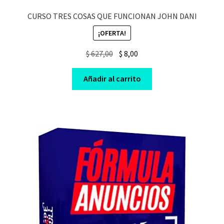
CURSO TRES COSAS QUE FUNCIONAN JOHN DANI
¡OFERTA!
Original
Current
$
627,00
$
8,00
price
price
was:
is:
Añadir al carrito
$ 627,00.
$ 8,00.