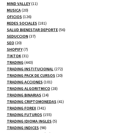
productos
11
MIND VALLEY
11
20
productos
MUSICA
20
productos
126
OFICIOS
126
productos
181
REDES SOCIALES
181
productos
56
SALUD BIENESTAR DEPORTE
56
37
productos
SEDUCCION
37
20
productos
SEO
20
productos
7
SHOPIFY
7
productos
31
TIKTOK
31
productos
443
TRADING
443
productos
272
TRADING INSTITUCIONAL
272
20
productos
TRADING PACK DE CURSOS
20
101
productos
TRADING ACCIONES
101
productos
28
TRADING ALGORITMICO
28
24
productos
TRADING BINARIAS
24
productos
41
TRADING CRIPTOMONEDAS
41
341
productos
TRADING FOREX
341
productos
155
TRADING FUTUROS
155
productos
5
TRADING IDIOMA INGLES
5
98
productos
TRADING INDICES
98