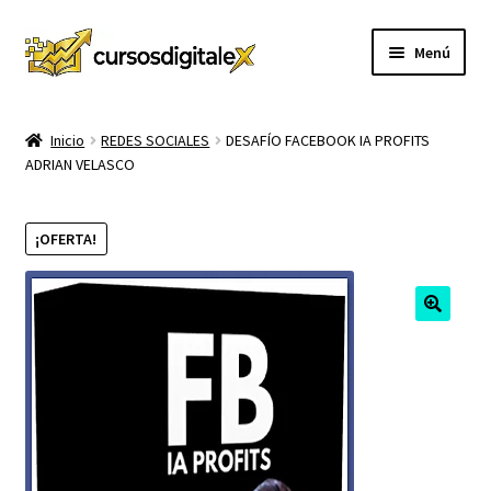
Ir
Ir
Menú
a
al
la
contenido
INICIO
navegación
Inicio
REDES SOCIALES
DESAFÍO FACEBOOK IA PROFITS
ADRIAN VELASCO
TIENDA
Expandi
CURSOS
¡OFERTA!
el
menú
MEMBRESIA
hijo
MI CUENTA
CARRITO
CONTACTO