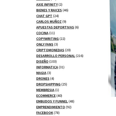
productos
2
AXIE INFINITY
2
productos
46
BIENES Y RAICES
46
24
productos
CHAT GPT
24
productos
9
CARLOS MUÑOZ
9
productos
6
APUESTAS DEPORTIVAS
6
11
productos
COCINA
11
productos
22
COPYWRITING
22
3
productos
ONLY FANS
3
productos
20
CRIPTOMONEDAS
20
productos
216
DESARROLLO PERSONAL
216
103
productos
DISEÑO
103
productos
31
INFORMATICA
31
3
productos
MAGIA
3
productos
4
DRONES
4
productos
25
DROPSHIPPING
25
1
productos
MEMBRESIA
1
producto
40
ECOMMERCE
40
productos
48
EMBUDOS Y FUNNEL
48
92
productos
EMPRENDIMIENTO
92
78
productos
FACEBOOK
78