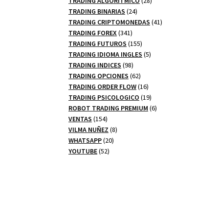
TRADING ALGORITMICO
28
24
productos
TRADING BINARIAS
24
productos
41
TRADING CRIPTOMONEDAS
41
341
productos
TRADING FOREX
341
productos
155
TRADING FUTUROS
155
productos
5
TRADING IDIOMA INGLES
5
98
productos
TRADING INDICES
98
productos
62
TRADING OPCIONES
62
productos
16
TRADING ORDER FLOW
16
productos
19
TRADING PSICOLOGICO
19
productos
6
ROBOT TRADING PREMIUM
6
154
productos
VENTAS
154
productos
8
VILMA NUÑEZ
8
20
productos
WHATSAPP
20
52
productos
YOUTUBE
52
productos