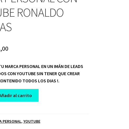
UBE RONALDO
AS
ginal
Current
,00
ce
price
TU MARCA PERSONAL EN UN IMÁN DE LEADS
:
is:
DOS CON YOUTUBE SIN TENER QUE CREAR
,00.
$ 10,00.
CONTENIDO TODOS LOS DIAS !.
Añadir al carrito
A PERSONAL
,
YOUTUBE