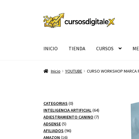
Ir
Ir
a
al
la
contenido
navegación
INICIO
TIENDA
CURSOS
ME
Inicio
YOUTUBE
CURSO WORKSHOP MARCA P
0
CATEGORIAS
0
productos
64
INTELIGENCIA ARTIFICIAL
64
7
productos
ADIESTRAMIENTO CANINO
7
5
productos
ADSENSE
5
productos
96
AFILIADOS
96
16
productos
AMAZON
16