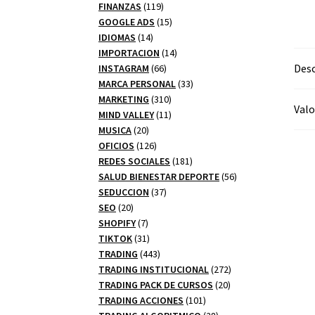
productos
119
FINANZAS
119
productos
15
GOOGLE ADS
15
14
productos
IDIOMAS
14
productos
14
IMPORTACION
14
66
productos
Desc
INSTAGRAM
66
productos
33
MARCA PERSONAL
33
310
productos
MARKETING
310
Valo
productos
11
MIND VALLEY
11
20
productos
MUSICA
20
productos
126
OFICIOS
126
productos
181
REDES SOCIALES
181
productos
56
SALUD BIENESTAR DEPORTE
56
37
productos
SEDUCCION
37
20
productos
SEO
20
productos
7
SHOPIFY
7
productos
31
TIKTOK
31
productos
443
TRADING
443
productos
272
TRADING INSTITUCIONAL
272
20
productos
TRADING PACK DE CURSOS
20
101
productos
TRADING ACCIONES
101
productos
28