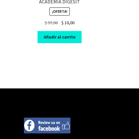
ACADEMIA DIGESIT
¡OFERTA!
nt
Original
Current
$
97,00
$
10,00
price
price
was:
is:
Añadir al carrito
0.
$ 97,00.
$ 10,00.