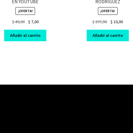
EN YOUTUBE
RODRIGUEZ
¡OFERTA!
¡OFERTA!
Original
Current
Original
Curre
$
49,00
$
7,00
$
297,00
$
10,00
price
price
price
price
was:
is:
was:
is:
Añadir al carrito
Añadir al carrito
$ 49,00.
$ 7,00.
$ 297,00.
$ 10,0