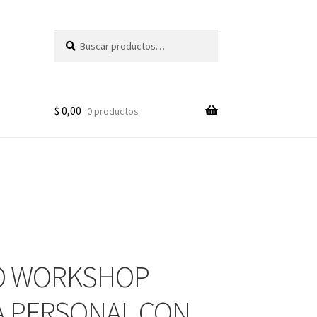
Buscar
Buscar
por:
$
0,00
0 productos
O WORKSHOP
 PERSONAL CON