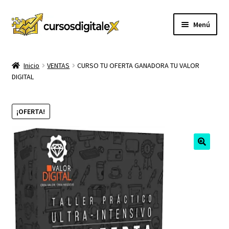
Ir
Ir
Menú
a
al
la
contenido
INICIO
navegación
Inicio
VENTAS
CURSO TU OFERTA GANADORA TU VALOR
DIGITAL
TIENDA
Expandi
CURSOS
¡OFERTA!
el
menú
MEMBRESIA
hijo
MI CUENTA
CARRITO
CONTACTO