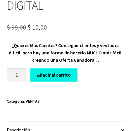
DIGITAL
Original
Current
$
99,00
$
10,00
price
price
¿Quieres Más Clientes? Conseguir clientes y ventas es
was:
is:
difícil, pero hay una forma de hacerlo MUCHO más fácil:
$ 99,00.
$ 10,00.
creando una Oferta Ganadora…
CURSO
Añadir al carrito
TU
OFERTA
GANADORA
TU
Categoría:
VENTAS
VALOR
DIGITAL
cantidad
Descripción