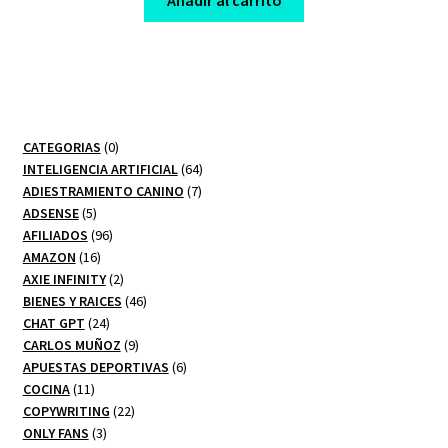
$ 77,00.
$ 10,00.
0
CATEGORIAS
0
productos
64
INTELIGENCIA ARTIFICIAL
64
7
productos
ADIESTRAMIENTO CANINO
7
5
productos
ADSENSE
5
productos
96
AFILIADOS
96
16
productos
AMAZON
16
productos
2
AXIE INFINITY
2
productos
46
BIENES Y RAICES
46
24
productos
CHAT GPT
24
productos
9
CARLOS MUÑOZ
9
productos
6
APUESTAS DEPORTIVAS
6
11
productos
COCINA
11
productos
22
COPYWRITING
22
3
productos
ONLY FANS
3