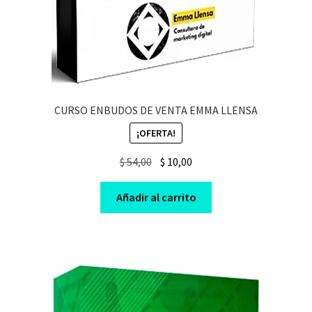
CURSO ENBUDOS DE VENTA EMMA LLENSA
¡OFERTA!
Original
Current
$
54,00
$
10,00
price
price
was:
is:
Añadir al carrito
$ 54,00.
$ 10,00.