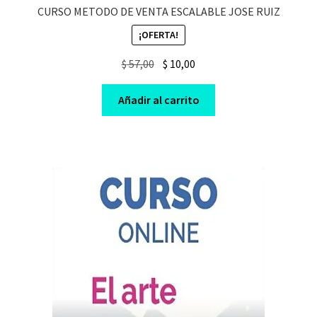
CURSO METODO DE VENTA ESCALABLE JOSE RUIZ
¡OFERTA!
Original
Current
$
57,00
$
10,00
price
price
was:
is:
Añadir al carrito
$ 57,00.
$ 10,00.