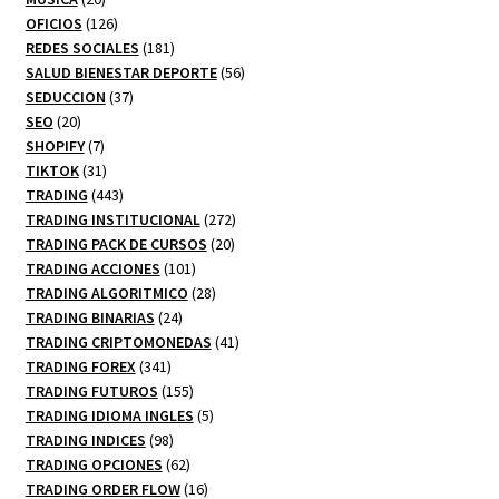
productos
126
OFICIOS
126
productos
181
REDES SOCIALES
181
productos
56
SALUD BIENESTAR DEPORTE
56
37
productos
SEDUCCION
37
20
productos
SEO
20
productos
7
SHOPIFY
7
productos
31
TIKTOK
31
productos
443
TRADING
443
productos
272
TRADING INSTITUCIONAL
272
20
productos
TRADING PACK DE CURSOS
20
101
productos
TRADING ACCIONES
101
productos
28
TRADING ALGORITMICO
28
24
productos
TRADING BINARIAS
24
productos
41
TRADING CRIPTOMONEDAS
41
341
productos
TRADING FOREX
341
productos
155
TRADING FUTUROS
155
productos
5
TRADING IDIOMA INGLES
5
98
productos
TRADING INDICES
98
productos
62
TRADING OPCIONES
62
productos
16
TRADING ORDER FLOW
16