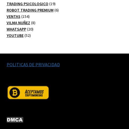
productos
19
TRADING PSICOLOGICO
19
productos
6
ROBOT TRADING PREMIUM
6
154
productos
VENTAS
154
productos
8
VILMA NUÑEZ
8
20
productos
WHATSAPP
20
52
productos
YOUTUBE
52
productos
POLITICAS DE PRIVACIDAD