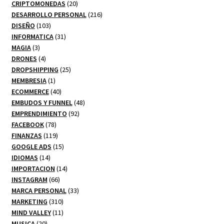
productos
20
CRIPTOMONEDAS
20
productos
216
DESARROLLO PERSONAL
216
103
productos
DISEÑO
103
productos
31
INFORMATICA
31
3
productos
MAGIA
3
productos
4
DRONES
4
productos
25
DROPSHIPPING
25
1
productos
MEMBRESIA
1
producto
40
ECOMMERCE
40
productos
48
EMBUDOS Y FUNNEL
48
92
productos
EMPRENDIMIENTO
92
78
productos
FACEBOOK
78
productos
119
FINANZAS
119
productos
15
GOOGLE ADS
15
14
productos
IDIOMAS
14
productos
14
IMPORTACION
14
66
productos
INSTAGRAM
66
productos
33
MARCA PERSONAL
33
310
productos
MARKETING
310
productos
11
MIND VALLEY
11
20
productos
MUSICA
20