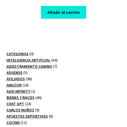
price
price
was:
is:
Añadir al carrito
$ 190,00.
$ 10,00.
0
CATEGORIAS
0
productos
64
INTELIGENCIA ARTIFICIAL
64
7
productos
ADIESTRAMIENTO CANINO
7
5
productos
ADSENSE
5
productos
96
AFILIADOS
96
16
productos
AMAZON
16
productos
2
AXIE INFINITY
2
productos
46
BIENES Y RAICES
46
24
productos
CHAT GPT
24
productos
9
CARLOS MUÑOZ
9
productos
6
APUESTAS DEPORTIVAS
6
11
productos
COCINA
11