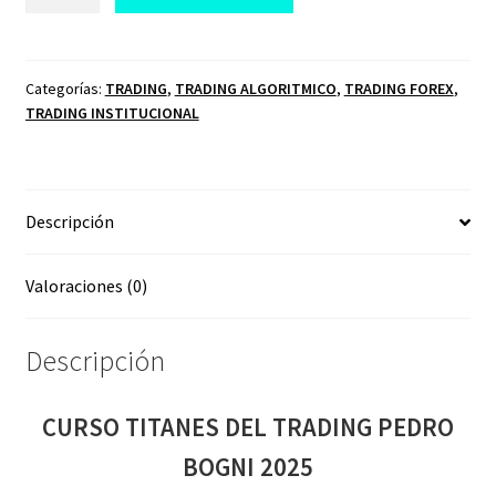
TITANES
DEL
TRADING
PEDRO
Categorías:
TRADING
,
TRADING ALGORITMICO
,
TRADING FOREX
,
TRADING INSTITUCIONAL
BOGNI
2025
cantidad
Descripción
Valoraciones (0)
Descripción
CURSO TITANES DEL TRADING PEDRO
BOGNI 2025