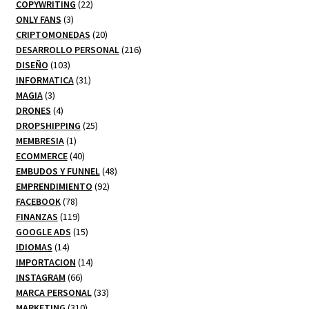
productos
22
COPYWRITING
22
3
productos
ONLY FANS
3
productos
20
CRIPTOMONEDAS
20
productos
216
DESARROLLO PERSONAL
216
103
productos
DISEÑO
103
productos
31
INFORMATICA
31
3
productos
MAGIA
3
productos
4
DRONES
4
productos
25
DROPSHIPPING
25
1
productos
MEMBRESIA
1
producto
40
ECOMMERCE
40
productos
48
EMBUDOS Y FUNNEL
48
92
productos
EMPRENDIMIENTO
92
78
productos
FACEBOOK
78
productos
119
FINANZAS
119
productos
15
GOOGLE ADS
15
14
productos
IDIOMAS
14
productos
14
IMPORTACION
14
66
productos
INSTAGRAM
66
productos
33
MARCA PERSONAL
33
310
productos
MARKETING
310