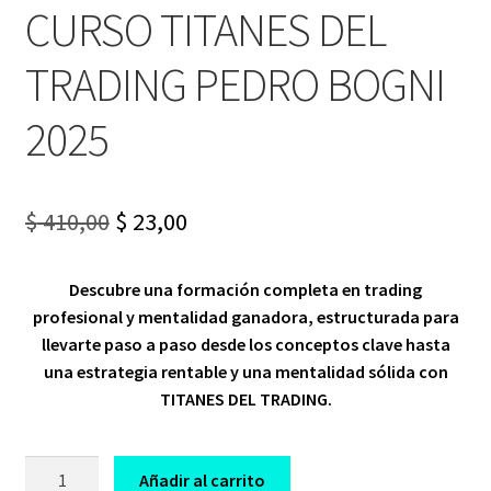
CURSO TITANES DEL
TRADING PEDRO BOGNI
2025
Original
Current
$
410,00
$
23,00
price
price
Descubre una formación completa en trading
was:
is:
profesional y mentalidad ganadora, estructurada para
$ 410,00.
$ 23,00.
llevarte paso a paso desde los conceptos clave hasta
una estrategia rentable y una mentalidad sólida con
TITANES DEL TRADING.
CURSO
Añadir al carrito