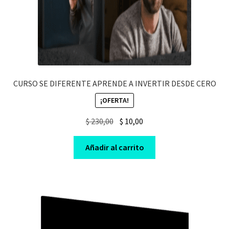
CURSO SE DIFERENTE APRENDE A INVERTIR DESDE CERO
¡OFERTA!
Original
Current
$
230,00
$
10,00
price
price
was:
is:
Añadir al carrito
$ 230,00.
$ 10,00.