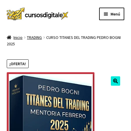
Ir
Ir
Menú
a
al
la
contenido
INICIO
navegación
Inicio
TRADING
CURSO TITANES DEL TRADING PEDRO BOGNI
2025
TIENDA
Expandi
CURSOS
¡OFERTA!
el
menú
MEMBRESIA
hijo
MI CUENTA
CARRITO
CONTACTO