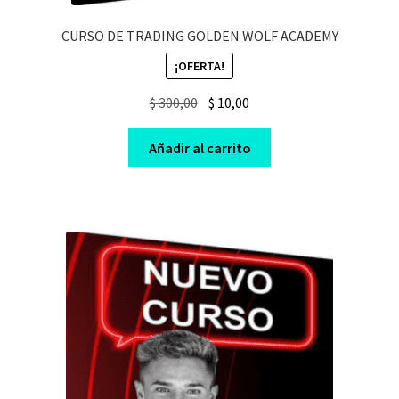
CURSO DE TRADING GOLDEN WOLF ACADEMY
¡OFERTA!
Original
Current
$
300,00
$
10,00
price
price
was:
is:
Añadir al carrito
$ 300,00.
$ 10,00.