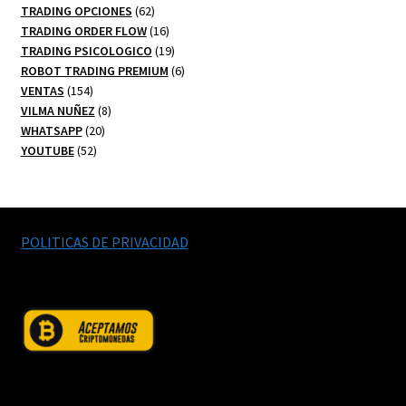
productos
62
TRADING OPCIONES
62
productos
16
TRADING ORDER FLOW
16
productos
19
TRADING PSICOLOGICO
19
productos
6
ROBOT TRADING PREMIUM
6
154
productos
VENTAS
154
productos
8
VILMA NUÑEZ
8
20
productos
WHATSAPP
20
52
productos
YOUTUBE
52
productos
POLITICAS DE PRIVACIDAD