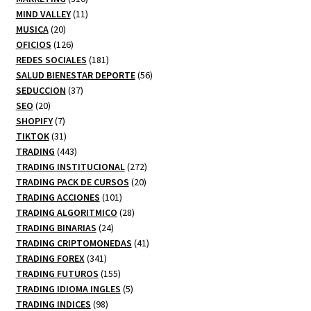
productos
11
MIND VALLEY
11
20
productos
MUSICA
20
productos
126
OFICIOS
126
productos
181
REDES SOCIALES
181
productos
56
SALUD BIENESTAR DEPORTE
56
37
productos
SEDUCCION
37
20
productos
SEO
20
productos
7
SHOPIFY
7
productos
31
TIKTOK
31
productos
443
TRADING
443
productos
272
TRADING INSTITUCIONAL
272
20
productos
TRADING PACK DE CURSOS
20
101
productos
TRADING ACCIONES
101
productos
28
TRADING ALGORITMICO
28
24
productos
TRADING BINARIAS
24
productos
41
TRADING CRIPTOMONEDAS
41
341
productos
TRADING FOREX
341
productos
155
TRADING FUTUROS
155
productos
5
TRADING IDIOMA INGLES
5
98
productos
TRADING INDICES
98