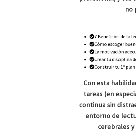
no 
7 Beneficios de la l
Cómo escoger bueno
La motivación adec
Crear tu disciplina d
Construir tu 1º plan
Con esta habilida
tareas (en especi
continua sin distra
entorno de lectu
cerebrales y