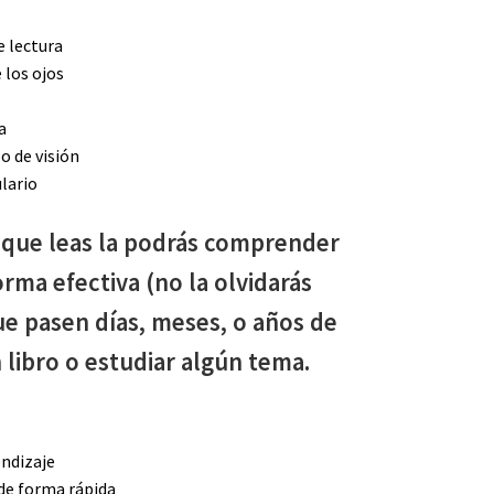
e lectura
 los ojos
a
o de visión
lario
 que leas la podrás comprender
rma efectiva (no la olvidarás
e pasen días, meses, o años de
 libro o estudiar algún tema.
endizaje
e forma rápida