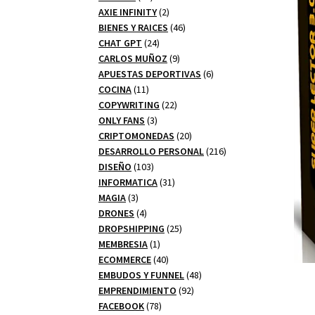
productos
2
AXIE INFINITY
2
productos
46
BIENES Y RAICES
46
24
productos
CHAT GPT
24
productos
9
CARLOS MUÑOZ
9
productos
6
APUESTAS DEPORTIVAS
6
11
productos
COCINA
11
productos
22
COPYWRITING
22
3
productos
ONLY FANS
3
productos
20
CRIPTOMONEDAS
20
productos
216
DESARROLLO PERSONAL
216
103
productos
DISEÑO
103
productos
31
INFORMATICA
31
3
productos
MAGIA
3
productos
4
DRONES
4
productos
25
DROPSHIPPING
25
1
productos
MEMBRESIA
1
producto
40
ECOMMERCE
40
productos
48
EMBUDOS Y FUNNEL
48
92
productos
EMPRENDIMIENTO
92
78
productos
FACEBOOK
78