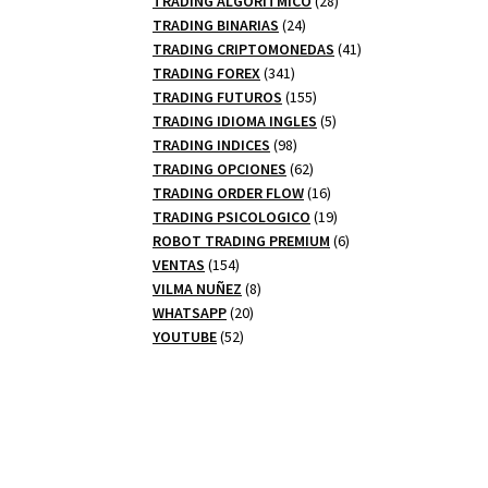
TRADING ALGORITMICO
28
24
productos
TRADING BINARIAS
24
productos
41
TRADING CRIPTOMONEDAS
41
341
productos
TRADING FOREX
341
productos
155
TRADING FUTUROS
155
productos
5
TRADING IDIOMA INGLES
5
98
productos
TRADING INDICES
98
productos
62
TRADING OPCIONES
62
productos
16
TRADING ORDER FLOW
16
productos
19
TRADING PSICOLOGICO
19
productos
6
ROBOT TRADING PREMIUM
6
154
productos
VENTAS
154
productos
8
VILMA NUÑEZ
8
20
productos
WHATSAPP
20
52
productos
YOUTUBE
52
productos