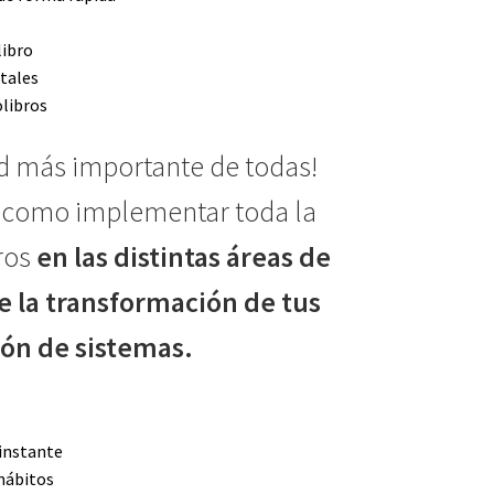
libro
itales
olibros
dad más importante de todas!
r como implementar toda la
ros
en las distintas áreas de
de la transformación de tus
ión de sistemas.
instante
hábitos