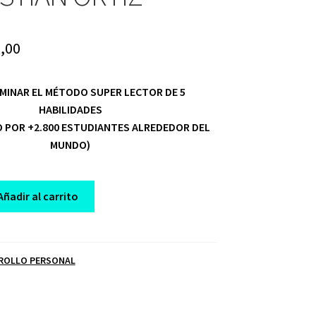
ginal
Current
,00
ce
price
OMINAR EL MÉTODO SUPER LECTOR DE 5
:
is:
HABILIDADES
,00.
$ 10,00.
 POR +2.800 ESTUDIANTES ALREDEDOR DEL
MUNDO)
Añadir al carrito
ROLLO PERSONAL