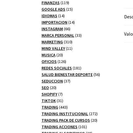
productos
119
FINANZAS
119
productos
15
GOOGLE ADS
15
14
productos
IDIOMAS
14
Desc
productos
14
IMPORTACION
14
66
productos
INSTAGRAM
66
Valo
productos
33
MARCA PERSONAL
33
310
productos
MARKETING
310
productos
11
MIND VALLEY
11
20
productos
MUSICA
20
productos
126
OFICIOS
126
productos
181
REDES SOCIALES
181
productos
56
SALUD BIENESTAR DEPORTE
56
37
productos
SEDUCCION
37
20
productos
SEO
20
productos
7
SHOPIFY
7
productos
31
TIKTOK
31
productos
443
TRADING
443
productos
272
TRADING INSTITUCIONAL
272
20
productos
TRADING PACK DE CURSOS
20
101
productos
TRADING ACCIONES
101
productos
28