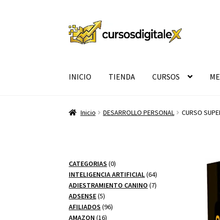
Ir
Ir
a
al
la
contenido
navegación
INICIO
TIENDA
CURSOS
ME
Inicio
DESARROLLO PERSONAL
CURSO SUPER
0
CATEGORIAS
0
productos
64
INTELIGENCIA ARTIFICIAL
64
7
productos
ADIESTRAMIENTO CANINO
7
5
productos
ADSENSE
5
productos
96
AFILIADOS
96
16
productos
AMAZON
16