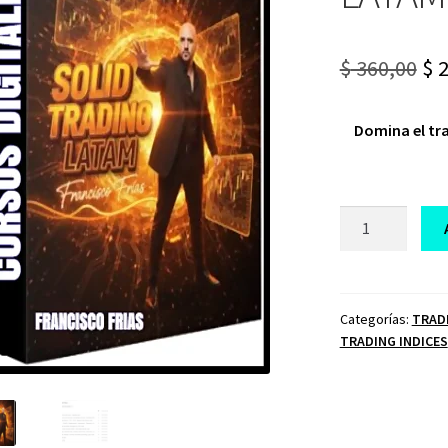
Or
$
360,00
$
2
pr
Domina el tr
wa
$ 3
CURSO
SOLID
TRADING
LATAM
FRANCISCO
Categorías:
TRAD
TRADING INDICES
FRIAS
cantidad