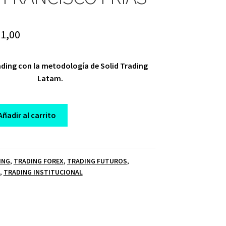
iginal
Current
1,00
ice
price
ading con la metodología de Solid Trading
s:
is:
Latam.
60,00.
$ 21,00.
Añadir al carrito
ING
,
TRADING FOREX
,
TRADING FUTUROS
,
,
TRADING INSTITUCIONAL