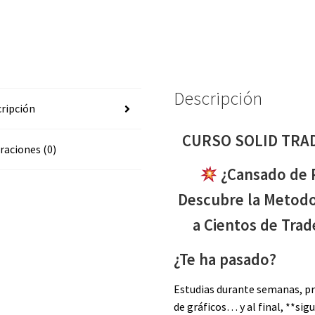
Descripción
ripción
CURSO SOLID TRA
raciones (0)
¿Cansado de P
Descubre la Metodo
a Cientos de Tra
¿Te ha pasado?
Estudias durante semanas, pru
de gráficos… y al final, **sig