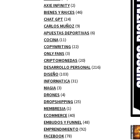
productos
2
AXIE INFINITY
2
productos
46
BIENES Y RAICES
46
24
productos
CHAT GPT
24
productos
9
CARLOS MUÑOZ
9
productos
6
APUESTAS DEPORTIVAS
6
11
productos
COCINA
11
productos
22
COPYWRITING
22
3
productos
ONLY FANS
3
productos
20
CRIPTOMONEDAS
20
productos
216
DESARROLLO PERSONAL
216
103
productos
DISEÑO
103
productos
31
INFORMATICA
31
3
productos
MAGIA
3
productos
4
DRONES
4
productos
25
DROPSHIPPING
25
1
productos
MEMBRESIA
1
producto
40
ECOMMERCE
40
productos
48
EMBUDOS Y FUNNEL
48
92
productos
EMPRENDIMIENTO
92
78
productos
FACEBOOK
78