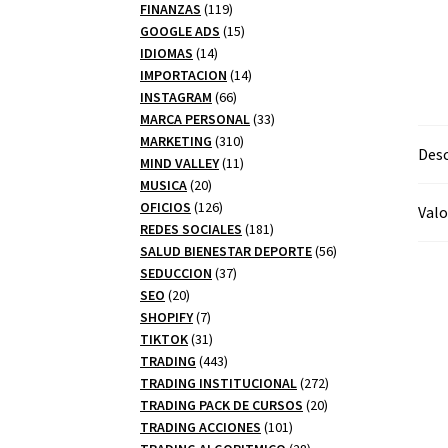
productos
119
FINANZAS
119
productos
15
GOOGLE ADS
15
14
productos
IDIOMAS
14
productos
14
IMPORTACION
14
66
productos
INSTAGRAM
66
productos
33
MARCA PERSONAL
33
310
productos
MARKETING
310
Desc
productos
11
MIND VALLEY
11
20
productos
MUSICA
20
productos
126
OFICIOS
126
Valo
productos
181
REDES SOCIALES
181
productos
56
SALUD BIENESTAR DEPORTE
56
37
productos
SEDUCCION
37
20
productos
SEO
20
productos
7
SHOPIFY
7
productos
31
TIKTOK
31
productos
443
TRADING
443
productos
272
TRADING INSTITUCIONAL
272
20
productos
TRADING PACK DE CURSOS
20
101
productos
TRADING ACCIONES
101
productos
28