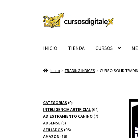
Ir
Ir
a
al
la
contenido
navegación
INICIO
TIENDA
CURSOS
ME
Inicio
TRADING INDICES
CURSO SOLID TRADIN
0
CATEGORIAS
0
productos
64
INTELIGENCIA ARTIFICIAL
64
7
productos
ADIESTRAMIENTO CANINO
7
5
productos
ADSENSE
5
productos
96
AFILIADOS
96
16
productos
AMAZON
16