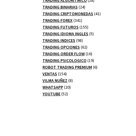
TRADING ALGORITMICO
28
24
productos
TRADING BINARIAS
24
productos
41
TRADING CRIPTOMONEDAS
41
341
productos
TRADING FOREX
341
productos
155
TRADING FUTUROS
155
productos
5
TRADING IDIOMA INGLES
5
98
productos
TRADING INDICES
98
productos
62
TRADING OPCIONES
62
productos
16
TRADING ORDER FLOW
16
productos
19
TRADING PSICOLOGICO
19
productos
6
ROBOT TRADING PREMIUM
6
154
productos
VENTAS
154
productos
8
VILMA NUÑEZ
8
20
productos
WHATSAPP
20
52
productos
YOUTUBE
52
productos