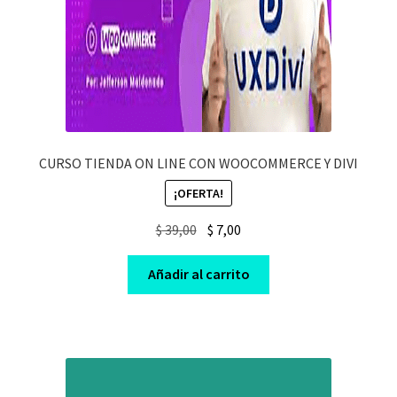
CURSO TIENDA ON LINE CON WOOCOMMERCE Y DIVI
¡OFERTA!
Original
Current
$
39,00
$
7,00
price
price
was:
is:
Añadir al carrito
$ 39,00.
$ 7,00.