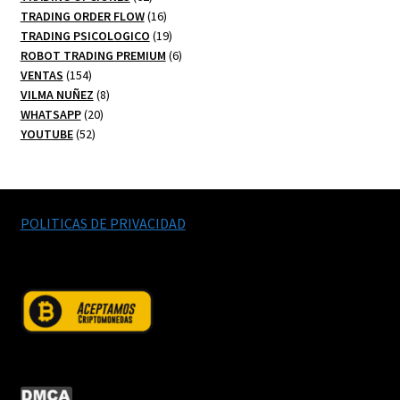
productos
16
TRADING ORDER FLOW
16
productos
19
TRADING PSICOLOGICO
19
productos
6
ROBOT TRADING PREMIUM
6
154
productos
VENTAS
154
productos
8
VILMA NUÑEZ
8
20
productos
WHATSAPP
20
52
productos
YOUTUBE
52
productos
POLITICAS DE PRIVACIDAD