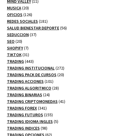
productos
11
MIND VALLEY
11
20
productos
MUSICA
20
productos
126
OFICIOS
126
productos
181
REDES SOCIALES
181
productos
56
SALUD BIENESTAR DEPORTE
56
37
productos
SEDUCCION
37
20
productos
SEO
20
productos
7
SHOPIFY
7
productos
31
TIKTOK
31
productos
443
TRADING
443
productos
272
TRADING INSTITUCIONAL
272
20
productos
TRADING PACK DE CURSOS
20
101
productos
TRADING ACCIONES
101
productos
28
TRADING ALGORITMICO
28
24
productos
TRADING BINARIAS
24
productos
41
TRADING CRIPTOMONEDAS
41
341
productos
TRADING FOREX
341
productos
155
TRADING FUTUROS
155
productos
5
TRADING IDIOMA INGLES
5
98
productos
TRADING INDICES
98
productos
62
TRADING OPCIONES
62