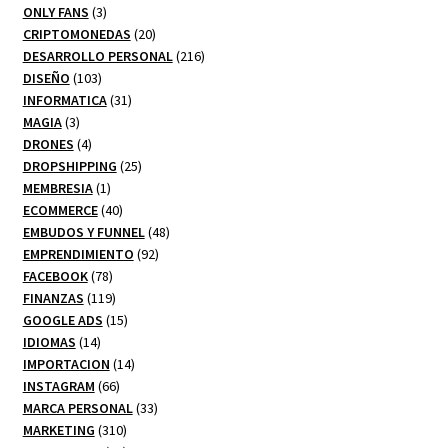
3
productos
ONLY FANS
3
productos
20
CRIPTOMONEDAS
20
productos
216
DESARROLLO PERSONAL
216
103
productos
DISEÑO
103
productos
31
INFORMATICA
31
3
productos
MAGIA
3
productos
4
DRONES
4
productos
25
DROPSHIPPING
25
1
productos
MEMBRESIA
1
producto
40
ECOMMERCE
40
productos
48
EMBUDOS Y FUNNEL
48
92
productos
EMPRENDIMIENTO
92
78
productos
FACEBOOK
78
productos
119
FINANZAS
119
productos
15
GOOGLE ADS
15
14
productos
IDIOMAS
14
productos
14
IMPORTACION
14
66
productos
INSTAGRAM
66
productos
33
MARCA PERSONAL
33
310
productos
MARKETING
310