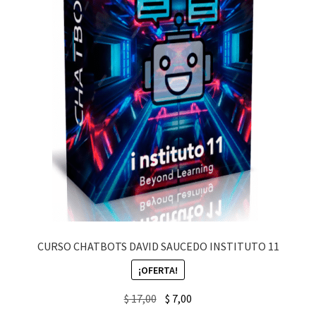
CURSO CHATBOTS DAVID SAUCEDO INSTITUTO 11
¡OFERTA!
Original
Current
$
17,00
$
7,00
price
price