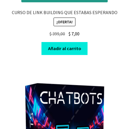
CURSO DE LINK BUILDING QUE ESTABAS ESPERANDO
¡OFERTA!
Original
Current
$
399,00
$
7,00
price
price
was:
is:
Añadir al carrito
$ 399,00.
$ 7,00.