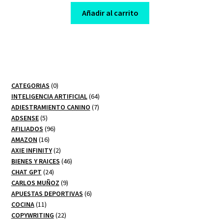
was:
is:
Añadir al carrito
$ 17,00.
$ 7,00.
0
CATEGORIAS
0
productos
64
INTELIGENCIA ARTIFICIAL
64
7
productos
ADIESTRAMIENTO CANINO
7
5
productos
ADSENSE
5
productos
96
AFILIADOS
96
16
productos
AMAZON
16
productos
2
AXIE INFINITY
2
productos
46
BIENES Y RAICES
46
24
productos
CHAT GPT
24
productos
9
CARLOS MUÑOZ
9
productos
6
APUESTAS DEPORTIVAS
6
11
productos
COCINA
11
productos
22
COPYWRITING
22