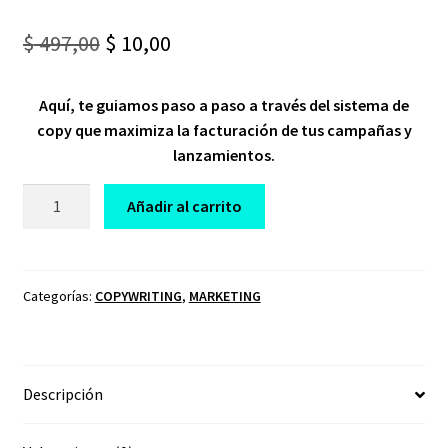
Original
Current
$
497,00
$
10,00
price
price
Aquí, te guiamos paso a paso a través del sistema de
was:
is:
copy que maximiza la facturación de tus campañas y
$ 497,00.
$ 10,00.
lanzamientos.
CURSO
Añadir al carrito
SISTEMA
COPY
PROFITS
COPYNATION
Categorías:
COPYWRITING
,
MARKETING
cantidad
Descripción