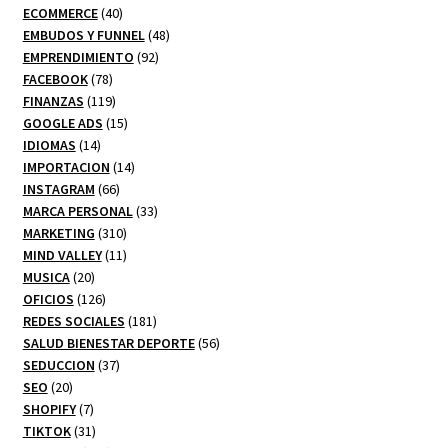
producto
40
ECOMMERCE
40
productos
48
EMBUDOS Y FUNNEL
48
92
productos
EMPRENDIMIENTO
92
78
productos
FACEBOOK
78
productos
119
FINANZAS
119
productos
15
GOOGLE ADS
15
14
productos
IDIOMAS
14
productos
14
IMPORTACION
14
66
productos
INSTAGRAM
66
productos
33
MARCA PERSONAL
33
310
productos
MARKETING
310
productos
11
MIND VALLEY
11
20
productos
MUSICA
20
productos
126
OFICIOS
126
productos
181
REDES SOCIALES
181
productos
56
SALUD BIENESTAR DEPORTE
56
37
productos
SEDUCCION
37
20
productos
SEO
20
productos
7
SHOPIFY
7
productos
31
TIKTOK
31