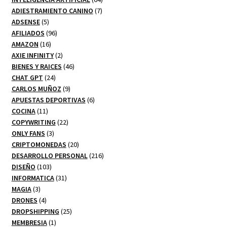
7
productos
ADIESTRAMIENTO CANINO
7
5
productos
ADSENSE
5
productos
96
AFILIADOS
96
16
productos
AMAZON
16
productos
2
AXIE INFINITY
2
productos
46
BIENES Y RAICES
46
24
productos
CHAT GPT
24
productos
9
CARLOS MUÑOZ
9
productos
6
APUESTAS DEPORTIVAS
6
11
productos
COCINA
11
productos
22
COPYWRITING
22
3
productos
ONLY FANS
3
productos
20
CRIPTOMONEDAS
20
productos
216
DESARROLLO PERSONAL
216
103
productos
DISEÑO
103
productos
31
INFORMATICA
31
3
productos
MAGIA
3
productos
4
DRONES
4
productos
25
DROPSHIPPING
25
1
productos
MEMBRESIA
1