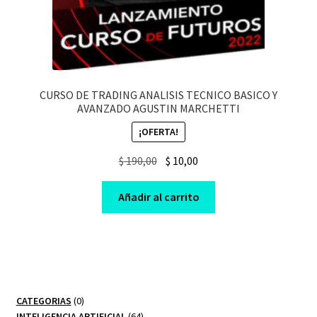
CURSO DE TRADING ANALISIS TECNICO BASICO Y
AVANZADO AGUSTIN MARCHETTI
¡OFERTA!
Original
Current
$
190,00
$
10,00
price
price
was:
is:
Añadir al carrito
$ 190,00.
$ 10,00.
0
CATEGORIAS
0
productos
64
INTELIGENCIA ARTIFICIAL
64