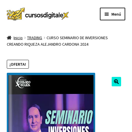
Ir
Ir
Menú
a
al
la
contenido
INICIO
navegación
Inicio
TRADING
CURSO SEMINARIO DE INVERSIONES
CREANDO RIQUEZA ALEJANDRO CARDONA 2024
TIENDA
Expandi
CURSOS
¡OFERTA!
el
menú
MEMBRESIA
hijo
MI CUENTA
CARRITO
CONTACTO