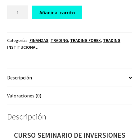
CURSO
Añadir al carrito
SEMINARIO
DE
INVERSIONES
CREANDO
Categorías:
FINANZAS
,
TRADING
,
TRADING FOREX
,
TRADING
INSTITUCIONAL
RIQUEZA
ALEJANDRO
CARDONA
2024
Descripción
cantidad
Valoraciones (0)
Descripción
CURSO SEMINARIO DE INVERSIONES