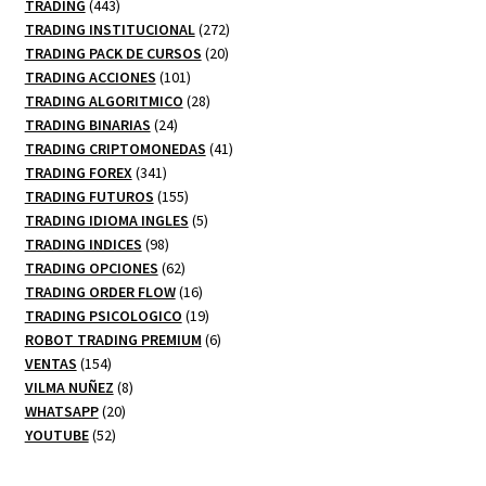
productos
443
TRADING
443
productos
272
TRADING INSTITUCIONAL
272
20
productos
TRADING PACK DE CURSOS
20
101
productos
TRADING ACCIONES
101
productos
28
TRADING ALGORITMICO
28
24
productos
TRADING BINARIAS
24
productos
41
TRADING CRIPTOMONEDAS
41
341
productos
TRADING FOREX
341
productos
155
TRADING FUTUROS
155
productos
5
TRADING IDIOMA INGLES
5
98
productos
TRADING INDICES
98
productos
62
TRADING OPCIONES
62
productos
16
TRADING ORDER FLOW
16
productos
19
TRADING PSICOLOGICO
19
productos
6
ROBOT TRADING PREMIUM
6
154
productos
VENTAS
154
productos
8
VILMA NUÑEZ
8
20
productos
WHATSAPP
20
52
productos
YOUTUBE
52
productos