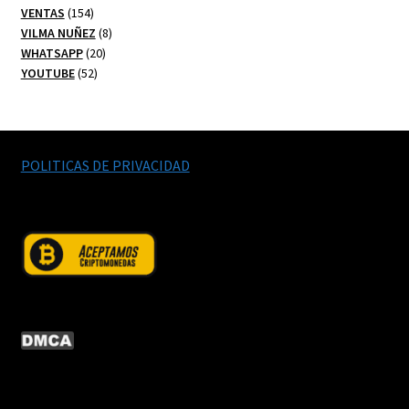
154
productos
VENTAS
154
productos
8
VILMA NUÑEZ
8
20
productos
WHATSAPP
20
52
productos
YOUTUBE
52
productos
POLITICAS DE PRIVACIDAD