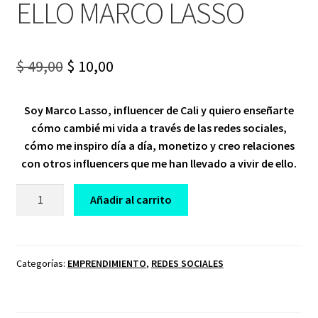
ELLO MARCO LASSO
Original
Current
$
49,00
$
10,00
price
price
Soy Marco Lasso, influencer de Cali y quiero enseñarte
was:
is:
cómo cambié mi vida a través de las redes sociales,
$ 49,00.
$ 10,00.
cómo me inspiro día a día, monetizo y creo relaciones
con otros influencers que me han llevado a vivir de ello.
CURSO
Añadir al carrito
SE
UN
INFLUENCER
Y
Categorías:
EMPRENDIMIENTO
,
REDES SOCIALES
VIVE
DE
ELLO