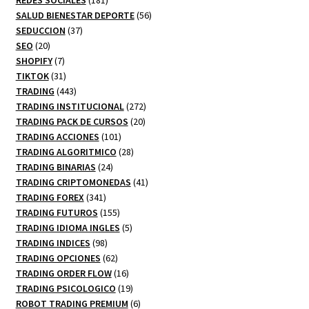
productos
56
SALUD BIENESTAR DEPORTE
56
37
productos
SEDUCCION
37
20
productos
SEO
20
productos
7
SHOPIFY
7
productos
31
TIKTOK
31
productos
443
TRADING
443
productos
272
TRADING INSTITUCIONAL
272
20
productos
TRADING PACK DE CURSOS
20
101
productos
TRADING ACCIONES
101
productos
28
TRADING ALGORITMICO
28
24
productos
TRADING BINARIAS
24
productos
41
TRADING CRIPTOMONEDAS
41
341
productos
TRADING FOREX
341
productos
155
TRADING FUTUROS
155
productos
5
TRADING IDIOMA INGLES
5
98
productos
TRADING INDICES
98
productos
62
TRADING OPCIONES
62
productos
16
TRADING ORDER FLOW
16
productos
19
TRADING PSICOLOGICO
19
productos
6
ROBOT TRADING PREMIUM
6