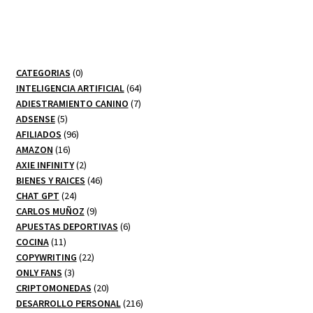
0
CATEGORIAS
0
productos
64
INTELIGENCIA ARTIFICIAL
64
7
productos
ADIESTRAMIENTO CANINO
7
5
productos
ADSENSE
5
productos
96
AFILIADOS
96
16
productos
AMAZON
16
productos
2
AXIE INFINITY
2
productos
46
BIENES Y RAICES
46
24
productos
CHAT GPT
24
productos
9
CARLOS MUÑOZ
9
productos
6
APUESTAS DEPORTIVAS
6
11
productos
COCINA
11
productos
22
COPYWRITING
22
3
productos
ONLY FANS
3
productos
20
CRIPTOMONEDAS
20
productos
216
DESARROLLO PERSONAL
216