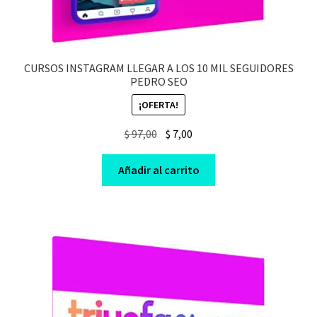
CURSOS INSTAGRAM LLEGAR A LOS 10 MIL SEGUIDORES
PEDRO SEO
¡OFERTA!
Original
Current
$
97,00
$
7,00
price
price
was:
is:
Añadir al carrito
$ 97,00.
$ 7,00.