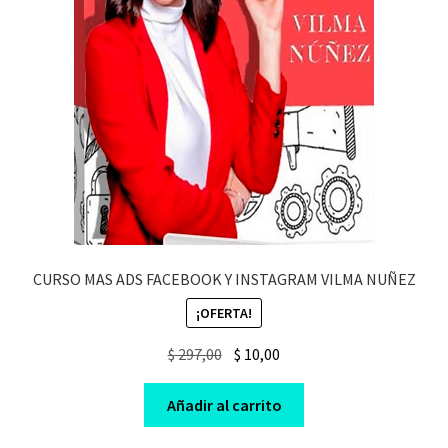
CURSO MAS ADS FACEBOOK Y INSTAGRAM VILMA NUÑEZ
¡OFERTA!
Original
Current
$
297,00
$
10,00
price
price
was:
is:
Añadir al carrito
$ 297,00.
$ 10,00.