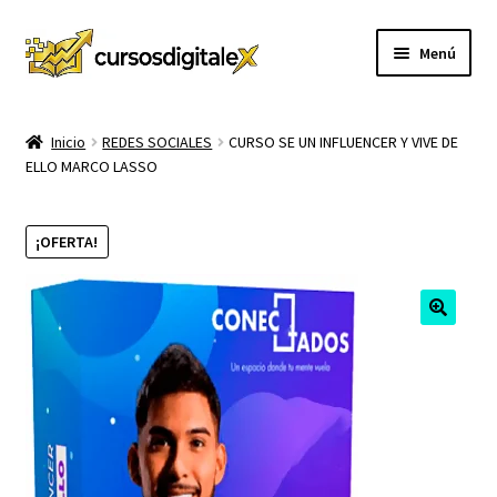
Ir
Ir
Menú
a
al
la
contenido
INICIO
navegación
Inicio
REDES SOCIALES
CURSO SE UN INFLUENCER Y VIVE DE
ELLO MARCO LASSO
TIENDA
Expandi
CURSOS
¡OFERTA!
el
menú
MEMBRESIA
hijo
MI CUENTA
CARRITO
CONTACTO