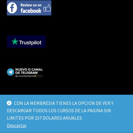
CON LA MEMBRESIA TIENES LA OPCION DE VER Y
DESCARGAR TODOS LOS CURSOS DE LA PAGINA SIN
© CURSOS DIGITALEX 2026
LIMITES POR 157 DOLARES ANUALES
TERMINOS Y CONDICIONES
Built with WooCommerce
.
Descartar