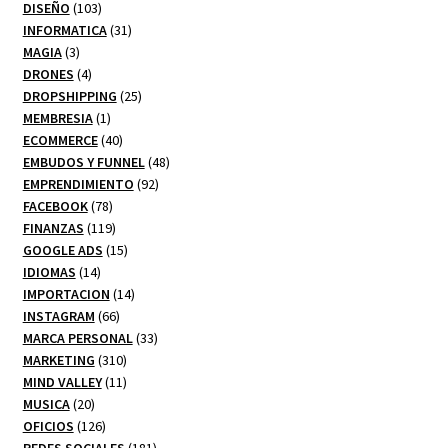
103
productos
DISEÑO
103
productos
31
INFORMATICA
31
3
productos
MAGIA
3
productos
4
DRONES
4
productos
25
DROPSHIPPING
25
1
productos
MEMBRESIA
1
producto
40
ECOMMERCE
40
productos
48
EMBUDOS Y FUNNEL
48
92
productos
EMPRENDIMIENTO
92
78
productos
FACEBOOK
78
productos
119
FINANZAS
119
productos
15
GOOGLE ADS
15
14
productos
IDIOMAS
14
productos
14
IMPORTACION
14
66
productos
INSTAGRAM
66
productos
33
MARCA PERSONAL
33
310
productos
MARKETING
310
productos
11
MIND VALLEY
11
20
productos
MUSICA
20
productos
126
OFICIOS
126
productos
181
REDES SOCIALES
181