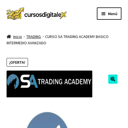
Ir
Ir
Menú
a
al
la
contenido
INICIO
navegación
Inicio
TRADING
CURSO SA TRADING ACADEMY BASICO
INTERMEDIO AVANZADO
TIENDA
Expandi
CURSOS
¡OFERTA!
el
menú
MEMBRESIA
hijo
MI CUENTA
CARRITO
CONTACTO