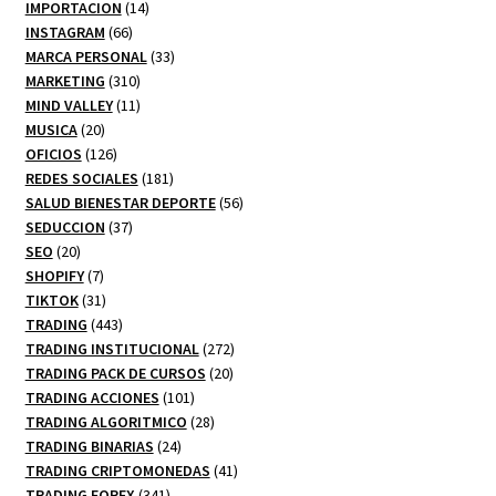
productos
14
IMPORTACION
14
66
productos
INSTAGRAM
66
productos
33
MARCA PERSONAL
33
310
productos
MARKETING
310
productos
11
MIND VALLEY
11
20
productos
MUSICA
20
productos
126
OFICIOS
126
productos
181
REDES SOCIALES
181
productos
56
SALUD BIENESTAR DEPORTE
56
37
productos
SEDUCCION
37
20
productos
SEO
20
productos
7
SHOPIFY
7
productos
31
TIKTOK
31
productos
443
TRADING
443
productos
272
TRADING INSTITUCIONAL
272
20
productos
TRADING PACK DE CURSOS
20
101
productos
TRADING ACCIONES
101
productos
28
TRADING ALGORITMICO
28
24
productos
TRADING BINARIAS
24
productos
41
TRADING CRIPTOMONEDAS
41
341
productos
TRADING FOREX
341