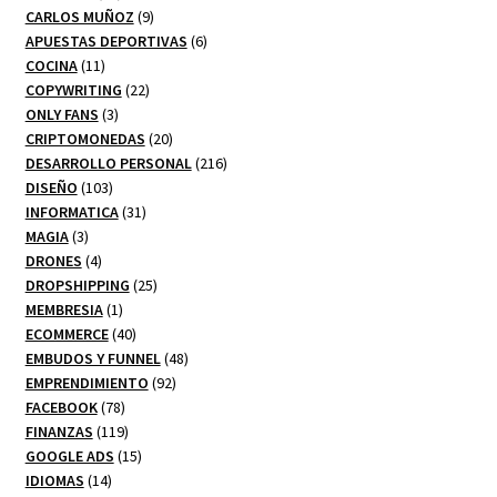
productos
9
CARLOS MUÑOZ
9
productos
6
APUESTAS DEPORTIVAS
6
11
productos
COCINA
11
productos
22
COPYWRITING
22
3
productos
ONLY FANS
3
productos
20
CRIPTOMONEDAS
20
productos
216
DESARROLLO PERSONAL
216
103
productos
DISEÑO
103
productos
31
INFORMATICA
31
3
productos
MAGIA
3
productos
4
DRONES
4
productos
25
DROPSHIPPING
25
1
productos
MEMBRESIA
1
producto
40
ECOMMERCE
40
productos
48
EMBUDOS Y FUNNEL
48
92
productos
EMPRENDIMIENTO
92
78
productos
FACEBOOK
78
productos
119
FINANZAS
119
productos
15
GOOGLE ADS
15
14
productos
IDIOMAS
14