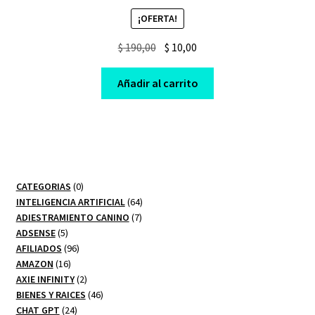
¡OFERTA!
Original
Current
$
190,00
$
10,00
price
price
was:
is:
Añadir al carrito
$ 190,00.
$ 10,00.
0
CATEGORIAS
0
productos
64
INTELIGENCIA ARTIFICIAL
64
7
productos
ADIESTRAMIENTO CANINO
7
5
productos
ADSENSE
5
productos
96
AFILIADOS
96
16
productos
AMAZON
16
productos
2
AXIE INFINITY
2
productos
46
BIENES Y RAICES
46
24
productos
CHAT GPT
24