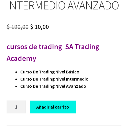
INTERMEDIO AVANZADO
Original
Current
$
190,00
$
10,00
price
price
cursos de trading SA Trading
was:
is:
$ 190,00.
$ 10,00.
Academy
Curso De Trading Nivel Básico
Curso De Trading Nivel Intermedio
Curso De Trading Nivel Avanzado
CURSO
Añadir al carrito
SA
TRADING
ACADEMY