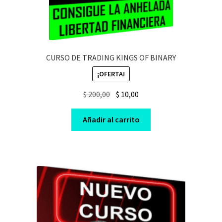
CURSO DE TRADING KINGS OF BINARY
¡OFERTA!
Original
Current
$
200,00
$
10,00
price
price
was:
is:
Añadir al carrito
$ 200,00.
$ 10,00.