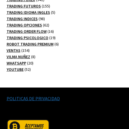
productos
155
TRADING FUTUROS
155
productos
5
TRADING IDIOMA INGLES
5
98
productos
TRADING INDICES
98
productos
62
TRADING OPCIONES
62
productos
16
TRADING ORDER FLOW
16
productos
19
TRADING PSICOLOGICO
19
productos
6
ROBOT TRADING PREMIUM
6
154
productos
VENTAS
154
productos
8
VILMA NUÑEZ
8
20
productos
WHATSAPP
20
52
productos
YOUTUBE
52
productos
POLITICAS DE PRIVACIDAD