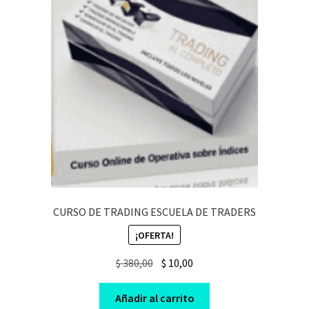
CURSO DE TRADING ESCUELA DE TRADERS
¡OFERTA!
Original
Current
$
380,00
$
10,00
price
price
was:
is:
Añadir al carrito