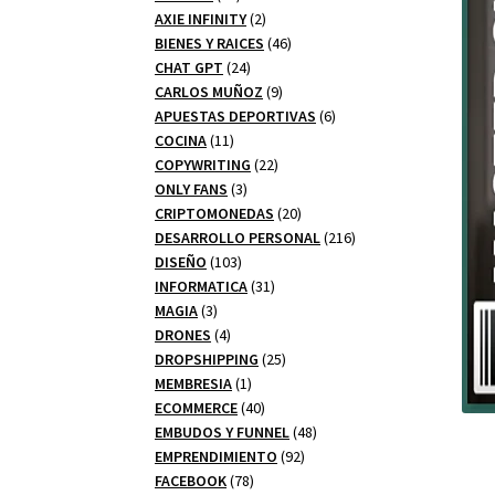
productos
2
AXIE INFINITY
2
productos
46
BIENES Y RAICES
46
24
productos
CHAT GPT
24
productos
9
CARLOS MUÑOZ
9
productos
6
APUESTAS DEPORTIVAS
6
11
productos
COCINA
11
productos
22
COPYWRITING
22
3
productos
ONLY FANS
3
productos
20
CRIPTOMONEDAS
20
productos
216
DESARROLLO PERSONAL
216
103
productos
DISEÑO
103
productos
31
INFORMATICA
31
3
productos
MAGIA
3
productos
4
DRONES
4
productos
25
DROPSHIPPING
25
1
productos
MEMBRESIA
1
producto
40
ECOMMERCE
40
productos
48
EMBUDOS Y FUNNEL
48
92
productos
EMPRENDIMIENTO
92
78
productos
FACEBOOK
78