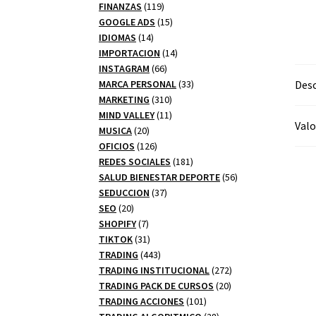
productos
119
FINANZAS
119
productos
15
GOOGLE ADS
15
14
productos
IDIOMAS
14
productos
14
IMPORTACION
14
66
productos
INSTAGRAM
66
productos
33
Desc
MARCA PERSONAL
33
310
productos
MARKETING
310
productos
11
MIND VALLEY
11
Valo
20
productos
MUSICA
20
productos
126
OFICIOS
126
productos
181
REDES SOCIALES
181
productos
56
SALUD BIENESTAR DEPORTE
56
37
productos
SEDUCCION
37
20
productos
SEO
20
productos
7
SHOPIFY
7
productos
31
TIKTOK
31
productos
443
TRADING
443
productos
272
TRADING INSTITUCIONAL
272
20
productos
TRADING PACK DE CURSOS
20
101
productos
TRADING ACCIONES
101
productos
28