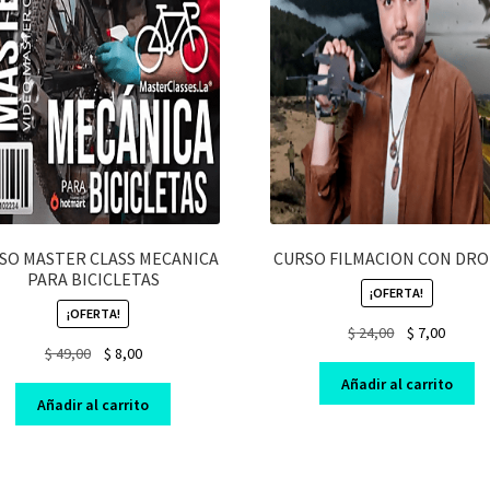
SO MASTER CLASS MECANICA
CURSO FILMACION CON DR
PARA BICICLETAS
¡OFERTA!
¡OFERTA!
Original
Curren
$
24,00
$
7,00
Original
Current
$
49,00
$
8,00
price
price
price
price
was:
is:
Añadir al carrito
was:
is:
$ 24,00.
$ 7,00.
Añadir al carrito
$ 49,00.
$ 8,00.