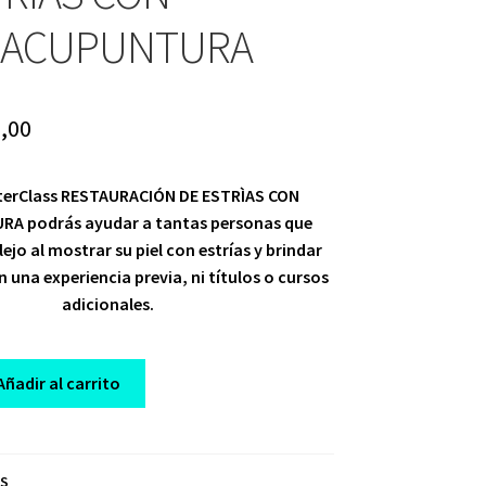
OACUPUNTURA
ginal
Current
,00
ce
price
sterClass RESTAURACIÓN DE ESTRÌAS CON
:
is:
A podrás ayudar a tantas personas que
,00.
$ 10,00.
jo al mostrar su piel con estrías y brindar
in una experiencia previa, ni títulos o cursos
adicionales.
Añadir al carrito
N
OS