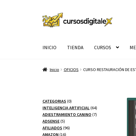
Ir
Ir
a
al
la
contenido
navegación
INICIO
TIENDA
CURSOS
ME
Inicio
OFICIOS
CURSO RESTAURACIÓN DE ES
0
CATEGORIAS
0
productos
64
INTELIGENCIA ARTIFICIAL
64
7
productos
ADIESTRAMIENTO CANINO
7
5
productos
ADSENSE
5
productos
96
AFILIADOS
96
16
productos
AMAZON
16