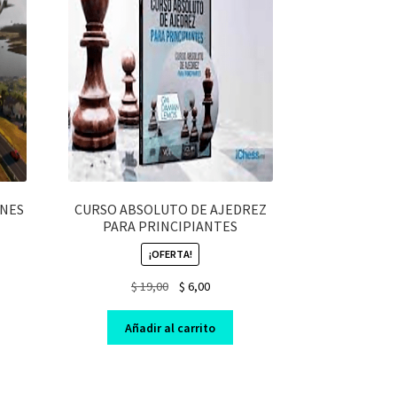
ONES
CURSO ABSOLUTO DE AJEDREZ
PARA PRINCIPIANTES
¡OFERTA!
t
Original
Current
$
19,00
$
6,00
price
price
was:
is:
Añadir al carrito
$ 19,00.
$ 6,00.