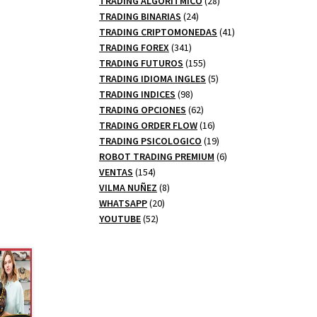
TRADING ALGORITMICO
28
24
productos
TRADING BINARIAS
24
productos
41
TRADING CRIPTOMONEDAS
41
341
productos
TRADING FOREX
341
productos
155
TRADING FUTUROS
155
productos
5
TRADING IDIOMA INGLES
5
98
productos
TRADING INDICES
98
productos
62
TRADING OPCIONES
62
productos
16
TRADING ORDER FLOW
16
productos
19
TRADING PSICOLOGICO
19
productos
6
ROBOT TRADING PREMIUM
6
154
productos
VENTAS
154
productos
8
VILMA NUÑEZ
8
20
productos
WHATSAPP
20
52
productos
YOUTUBE
52
productos