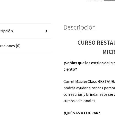
MICROACUPUN
cantidad
Descripción
ripción
CURSO RESTAU
raciones (0)
MIC
¿Sabias que las estrias de la
ciento?
Con el MasterClass RESTA
podrás ayudar a tantas perso
con estrías y brindar este serv
cursos adicionales.
¿QUÉ VAS A LOGRAR?