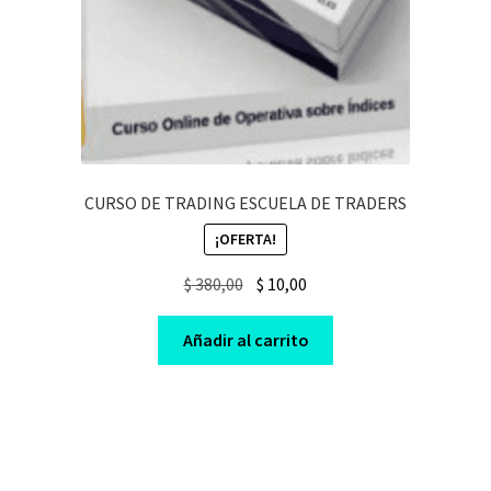
CURSO DE TRADING ESCUELA DE TRADERS
¡OFERTA!
Original
Current
$
380,00
$
10,00
price
price
was:
is:
Añadir al carrito
$ 380,00.
$ 10,00.