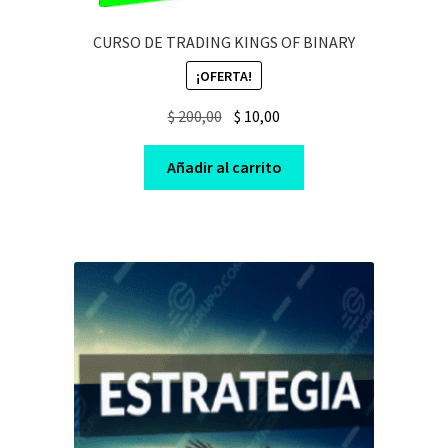
CURSO DE TRADING KINGS OF BINARY
¡OFERTA!
Original
Current
$
200,00
$
10,00
price
price
was:
is:
Añadir al carrito
$ 200,00.
$ 10,00.