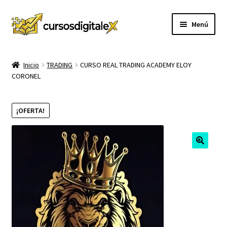
Ir
Ir
Menú
a
al
la
contenido
INICIO
navegación
Inicio
TRADING
CURSO REAL TRADING ACADEMY ELOY
CORONEL
TIENDA
Expandi
CURSOS
¡OFERTA!
el
menú
MEMBRESIA
hijo
MI CUENTA
CARRITO
CONTACTO