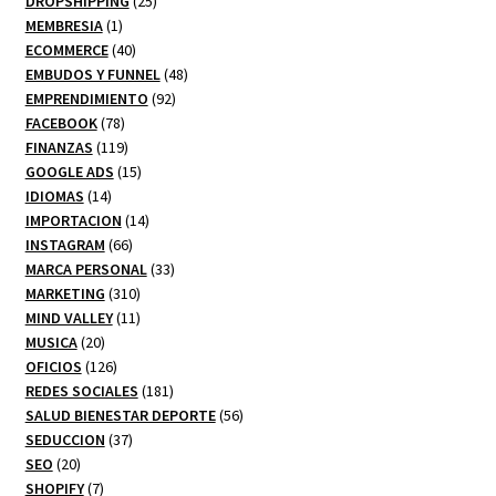
productos
25
DROPSHIPPING
25
1
productos
MEMBRESIA
1
producto
40
ECOMMERCE
40
productos
48
EMBUDOS Y FUNNEL
48
92
productos
EMPRENDIMIENTO
92
78
productos
FACEBOOK
78
productos
119
FINANZAS
119
productos
15
GOOGLE ADS
15
14
productos
IDIOMAS
14
productos
14
IMPORTACION
14
66
productos
INSTAGRAM
66
productos
33
MARCA PERSONAL
33
310
productos
MARKETING
310
productos
11
MIND VALLEY
11
20
productos
MUSICA
20
productos
126
OFICIOS
126
productos
181
REDES SOCIALES
181
productos
56
SALUD BIENESTAR DEPORTE
56
37
productos
SEDUCCION
37
20
productos
SEO
20
productos
7
SHOPIFY
7