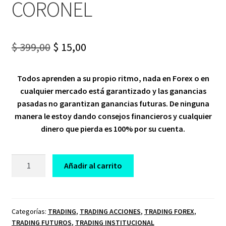
CORONEL
Original
Current
$
399,00
$
15,00
price
price
Todos aprenden a su propio ritmo, nada en Forex o en
was:
is:
cualquier mercado está garantizado y las ganancias
$ 399,00.
$ 15,00.
pasadas no garantizan ganancias futuras. De ninguna
manera le estoy dando consejos financieros y cualquier
dinero que pierda es 100% por su cuenta.
CURSO
Añadir al carrito
REAL
TRADING
ACADEMY
ELOY
Categorías:
TRADING
,
TRADING ACCIONES
,
TRADING FOREX
,
TRADING FUTUROS
,
TRADING INSTITUCIONAL
CORONEL