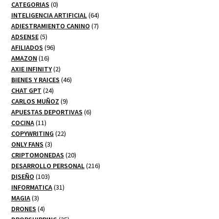
0
CATEGORIAS
0
productos
64
INTELIGENCIA ARTIFICIAL
64
7
productos
ADIESTRAMIENTO CANINO
7
5
productos
ADSENSE
5
productos
96
AFILIADOS
96
16
productos
AMAZON
16
productos
2
AXIE INFINITY
2
productos
46
BIENES Y RAICES
46
24
productos
CHAT GPT
24
productos
9
CARLOS MUÑOZ
9
productos
6
APUESTAS DEPORTIVAS
6
11
productos
COCINA
11
productos
22
COPYWRITING
22
3
productos
ONLY FANS
3
productos
20
CRIPTOMONEDAS
20
productos
216
DESARROLLO PERSONAL
216
103
productos
DISEÑO
103
productos
31
INFORMATICA
31
3
productos
MAGIA
3
productos
4
DRONES
4