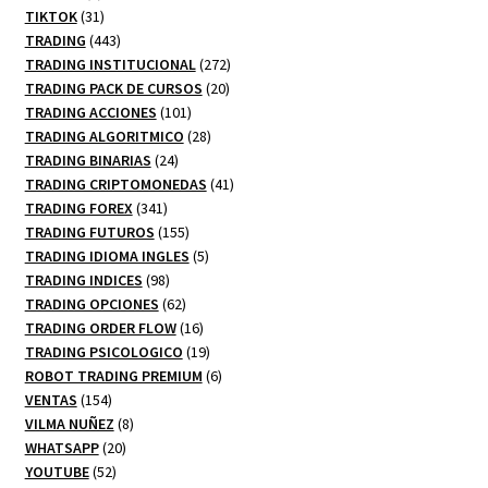
productos
31
TIKTOK
31
productos
443
TRADING
443
productos
272
TRADING INSTITUCIONAL
272
20
productos
TRADING PACK DE CURSOS
20
101
productos
TRADING ACCIONES
101
productos
28
TRADING ALGORITMICO
28
24
productos
TRADING BINARIAS
24
productos
41
TRADING CRIPTOMONEDAS
41
341
productos
TRADING FOREX
341
productos
155
TRADING FUTUROS
155
productos
5
TRADING IDIOMA INGLES
5
98
productos
TRADING INDICES
98
productos
62
TRADING OPCIONES
62
productos
16
TRADING ORDER FLOW
16
productos
19
TRADING PSICOLOGICO
19
productos
6
ROBOT TRADING PREMIUM
6
154
productos
VENTAS
154
productos
8
VILMA NUÑEZ
8
20
productos
WHATSAPP
20
52
productos
YOUTUBE
52