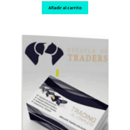
was:
is:
Añadir al carrito
$ 130,00.
$ 10,00.