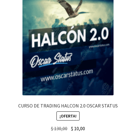
CURSO DE TRADING HALCON 2.0 OSCAR STATUS
¡OFERTA!
Original
Current
$
130,00
$
10,00
price
price